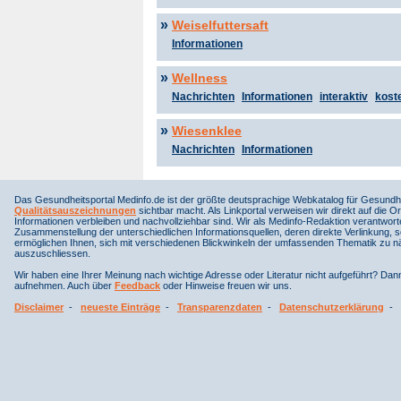
»
Weiselfuttersaft
Informationen
»
Wellness
Nachrichten
Informationen
interaktiv
koste
»
Wiesenklee
Nachrichten
Informationen
Das Gesundheitsportal Medinfo.de ist der größte deutsprachige Webkatalog für Gesundhe
Qualitätsauszeichnungen
sichtbar macht. Als Linkportal verweisen wir direkt auf die Or
Informationen verbleiben und nachvollziehbar sind. Wir als Medinfo-Redaktion verantwort
Zusammenstellung der unterschiedlichen Informationsquellen, deren direkte Verlinkung, 
ermöglichen Ihnen, sich mit verschiedenen Blickwinkeln der umfassenden Thematik zu näh
auszuschliessen.
Wir haben eine Ihrer Meinung nach wichtige Adresse oder Literatur nicht aufgeführt? Da
aufnehmen. Auch über
Feedback
oder Hinweise freuen wir uns.
Disclaimer
-
neueste Einträge
-
Transparenzdaten
-
Datenschutzerklärung
-