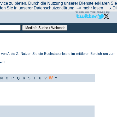
|
|
|
|
ce zu bieten. Durch die Nutzung unserer Dienste erklären Sie s
ntrend
werben auf Medinfo
Anbieter hinzufügen (Gratis!)
über Medinfo
Feedback
den Sie in unserer Datenschutzerklärung
--> mehr lesen
x Di
von A bis Z. Nutzen Sie die Buchstabenleiste im mittleren Bereich um zum
zin.
W
N
O
P
Q
R
S
T
U
V
Y