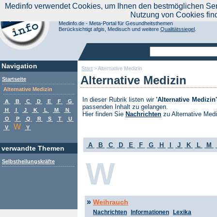
|
Medinfo verwendet Cookies, um Ihnen den bestmöglichen Servi
Aktuelle Nachrichten
Nachrichte
Nutzung von Cookies fin
Suchen Sie noch oder Finden Sie schon?
Medinfo.de - Meta-Portal für Gesundheitsthemen
Berücksichtigt afgis, Medisuch und weitere
Qualitätssiegel
.
Navigation
Start
>
Alternative Medizin
Alternative Medizin
Startseite
Alternative Medizin
In dieser Rubrik listen wir
'Alternative Medizin'
A
B
C
D
E
F
G
passenden Inhalt zu gelangen.
H
I
J
K
L
M
N
Hier finden Sie
Nachrichten
zu Alternative Medi
O
P
Q
R
S
T
U
W
V
Y
A
B
C
D
E
F
G
H
I
J
K
L
M
verwandte Themen
W
Selbstheilungskräfte
»
Weihrauch
Nachrichten
Informationen
Lexika