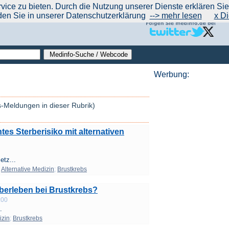
|
|
|
|
ce zu bieten. Durch die Nutzung unserer Dienste erklären Sie s
ntrend
werben auf Medinfo
Anbieter hinzufügen (Gratis!)
über Medinfo
Feedback
den Sie in unserer Datenschutzerklärung
--> mehr lesen
x Di
Werbung:
s-Meldungen in dieser Rubrik)
s Sterberisiko mit alternativen
etz...
;
Alternative Medizin
;
Brustkrebs
?berleben bei Brustkrebs?
:00
.
izin
;
Brustkrebs