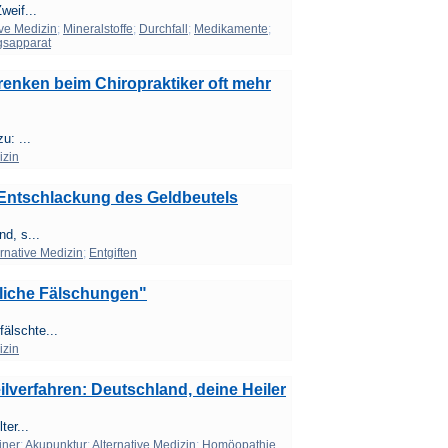
weif...
ive Medizin
;
Mineralstoffe
;
Durchfall
;
Medikamente
;
gsapparat
renken beim Chiropraktiker oft mehr
u: ...
izin
e Entschlackung des Geldbeutels
d, s...
ernative Medizin
;
Entgiften
hliche Fälschungen"
älschte...
izin
lverfahren: Deutschland, deine Heiler
ter...
iner
;
Akupunktur
;
Alternative Medizin
;
Homöopathie