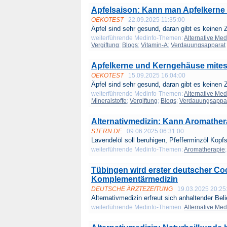
Apfelsaison: Kann man Apfelkern
OEKOTEST
22.09.2025 11:35:00
Äpfel sind sehr gesund, daran gibt es keinen Z
weiterführende Medinfo-Themen:
Alternative Med
Vergiftung
;
Blogs
;
Vitamin-A
;
Verdauungsapparat
Apfelkerne und Kerngehäuse mitesse
OEKOTEST
15.09.2025 16:04:00
Äpfel sind sehr gesund, daran gibt es keinen Z
weiterführende Medinfo-Themen:
Alternative Med
Mineralstoffe
;
Vergiftung
;
Blogs
;
Verdauungsappa
Alternativmedizin: Kann Aromatherap
STERN.DE
09.06.2025 06:31:00
Lavendelöl soll beruhigen, Pfefferminzöl Kopf
weiterführende Medinfo-Themen:
Aromatherapie
Tübingen wird erster deutscher Co
Komplementärmedizin
DEUTSCHE ÄRZTEZEITUNG
19.03.2025 20:25
Alternativmedizin erfreut sich anhaltender Beli
weiterführende Medinfo-Themen:
Alternative Med