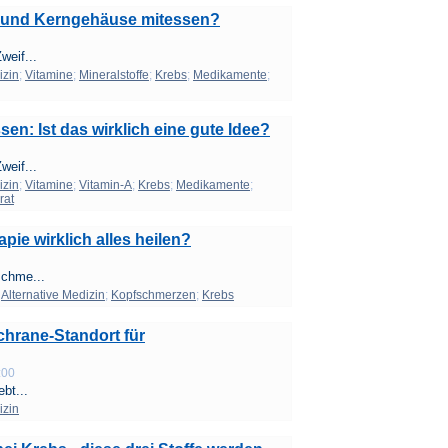
e und Kerngehäuse mitessen?
weif...
izin
;
Vitamine
;
Mineralstoffe
;
Krebs
;
Medikamente
;
n: Ist das wirklich eine gute Idee?
weif...
izin
;
Vitamine
;
Vitamin-A
;
Krebs
;
Medikamente
;
rat
ie wirklich alles heilen?
schme...
;
Alternative Medizin
;
Kopfschmerzen
;
Krebs
chrane-Standort für
:00
ebt...
izin