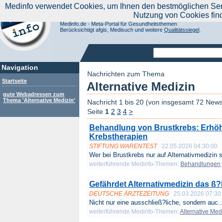
|
Medinfo verwendet Cookies, um Ihnen den bestmöglichen Servi
Aktuelle Nachrichten
Nachrichte
Nutzung von Cookies fin
Suchen Sie noch oder Finden Sie schon?
Medinfo.de - Meta-Portal für Gesundheitsthemen
Berücksichtigt afgis, Medisuch und weitere
Qualitätssiegel
.
Navigation
Nachrichten zum Thema
Startseite
Alternative Medizin
gute Webadressen zum
Thema 'Alternative Medizin'
Nachricht 1 bis 20 (von insgesamt 72 New
Seite
1
2
3
4
>
Behandlung von Brustkrebs: Erhöhte
Krebstherapien
STIFTUNG WARENTEST
22.05.2026 04:30:00
Wer bei Brust­krebs nur auf Alternativmedizin s
weiterführende Medinfo-Themen:
Behandlungen
Gefährdet Alternativmedizin das ß
DEUTSCHE ÄRZTEZEITUNG
25.03.2026 07:30
Nicht nur eine ausschließ?liche, sondern auc..
weiterführende Medinfo-Themen:
Alternative Med