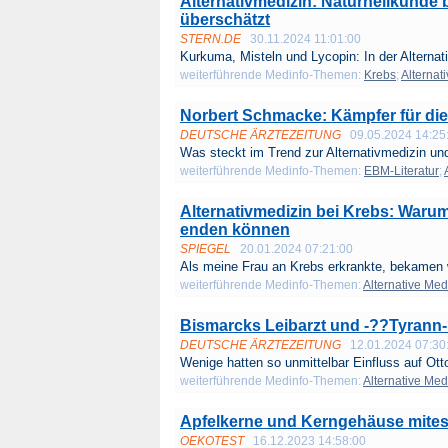
Alternativmedizin: Naturheilkunde b
überschätzt
STERN.DE
30.11.2024 11:01:00
Kurkuma, Misteln und Lycopin: In der Alternat
weiterführende Medinfo-Themen:
Krebs
;
Alternat
Norbert Schmacke: Kämpfer für die
DEUTSCHE ÄRZTEZEITUNG
09.05.2024 14:25
Was steckt im Trend zur Alternativmedizin und
weiterführende Medinfo-Themen:
EBM-Literatur
;
Alternativmedizin bei Krebs: Warum 
enden können
SPIEGEL
20.01.2024 07:21:00
Als meine Frau an Krebs erkrankte, bekamen w
weiterführende Medinfo-Themen:
Alternative Med
Bismarcks Leibarzt und -??Tyrann
DEUTSCHE ÄRZTEZEITUNG
12.01.2024 07:30
Wenige hatten so unmittelbar Einfluss auf Otto
weiterführende Medinfo-Themen:
Alternative Med
Apfelkerne und Kerngehäuse mitess
OEKOTEST
16.12.2023 14:58:00