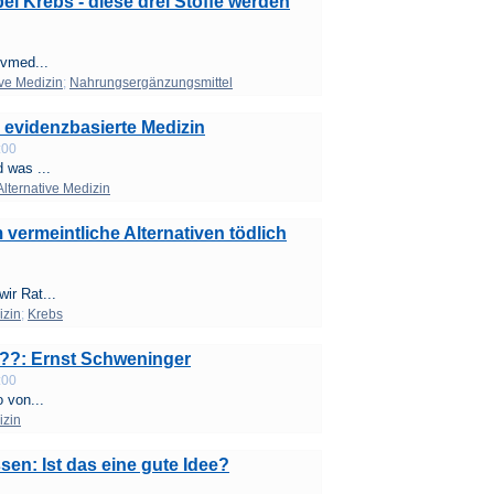
ei Krebs - diese drei Stoffe werden
ivmed...
ive Medizin
;
Nahrungsergänzungsmittel
 evidenzbasierte Medizin
:00
 was ...
Alternative Medizin
vermeintliche Alternativen tödlich
ir Rat...
izin
;
Krebs
-??: Ernst Schweninger
:00
 von...
izin
en: Ist das eine gute Idee?