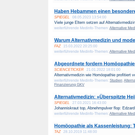
Haben Hebammen einen besondere
SPIEGEL
08.05.2023 13:54:00
Viele junge Eltern setzen auf Alternativmedizin
weiterführende Medinfo-Themen:
Alternative Med
Warum Alternativmedizin und mode
FAZ
15.03.2022 20:25:00
weiterführende Medinfo-Themen:
Alternative Med
Abgeordnete fordern Homöopathie-R
SCIENCETICKER
21.01.2022 18:01:00
Alternativmedizin wie Homöopathie profitiert vo
weiterführende Medinfo-Themen:
Studien
;
Altern
Finanzierung GKV
Alternativmedizin: »Überspitzte He
SPIEGEL
27.03.2021 16:43:00
Johanniskraut top, Abnehmpulver flop: Edzard 
weiterführende Medinfo-Themen:
Alternative Med
Homöopathie als Kassenleistung: T
TAZ
28.10.2019 11:48:00