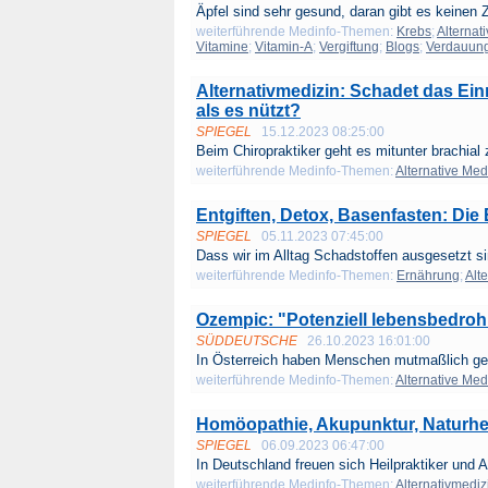
Äpfel sind sehr gesund, daran gibt es keinen Z
weiterführende Medinfo-Themen:
Krebs
;
Alternat
Vitamine
;
Vitamin-A
;
Vergiftung
;
Blogs
;
Verdauun
Alternativmedizin: Schadet das Ein
als es nützt?
SPIEGEL
15.12.2023 08:25:00
Beim Chiropraktiker geht es mitunter brachial z
weiterführende Medinfo-Themen:
Alternative Med
Entgiften, Detox, Basenfasten: Di
SPIEGEL
05.11.2023 07:45:00
Dass wir im Alltag Schadstoffen ausgesetzt sin
weiterführende Medinfo-Themen:
Ernährung
;
Alt
Ozempic: "Potenziell lebensbedro
SÜDDEUTSCHE
26.10.2023 16:01:00
In Österreich haben Menschen mutmaßlich gef
weiterführende Medinfo-Themen:
Alternative Med
Homöopathie, Akupunktur, Naturhei
SPIEGEL
06.09.2023 06:47:00
In Deutschland freuen sich Heilpraktiker und Al
weiterführende Medinfo-Themen:
Alternativmediz