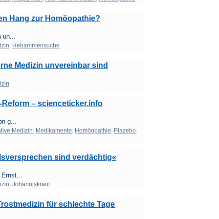
n Hang zur Homöopathie?
 un...
izin
;
Hebammensuche
rne Medizin unvereinbar sind
izin
eform – scienceticker.info
n g...
ative Medizin
;
Medikamente
;
Homöopathie
;
Plazebo
;
ilsversprechen sind verdächtig«
Ernst...
izin
;
Johanniskraut
rostmedizin für schlechte Tage