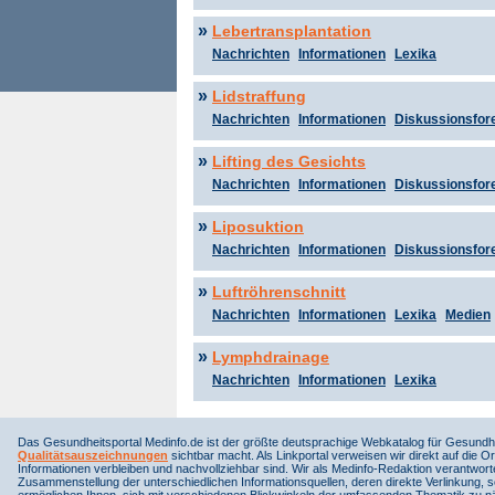
»
Lebertransplantation
Nachrichten
Informationen
Lexika
»
Lidstraffung
Nachrichten
Informationen
Diskussionsfor
»
Lifting des Gesichts
Nachrichten
Informationen
Diskussionsfor
»
Liposuktion
Nachrichten
Informationen
Diskussionsfor
»
Luftröhrenschnitt
Nachrichten
Informationen
Lexika
Medien
»
Lymphdrainage
Nachrichten
Informationen
Lexika
Das Gesundheitsportal Medinfo.de ist der größte deutsprachige Webkatalog für Gesundhe
Qualitätsauszeichnungen
sichtbar macht. Als Linkportal verweisen wir direkt auf die Or
Informationen verbleiben und nachvollziehbar sind. Wir als Medinfo-Redaktion verantwort
Zusammenstellung der unterschiedlichen Informationsquellen, deren direkte Verlinkung, 
ermöglichen Ihnen, sich mit verschiedenen Blickwinkeln der umfassenden Thematik zu näh