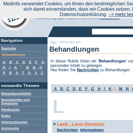
|
Medinfo verwendet Cookies, um Ihnen den bestmöglichen Serv
Aktuelle Nachrichten
Nachrichte
sich damit einverstanden, dass wir Cookies setzen. 
Suchen Sie noch oder Finden Sie schon?
Datenschutzerklärung
--> mehr le
Medinfo.de - Meta-Portal für Gesundheitsthemen
Berücksichtigt afgis, Medisuch und weitere
Qualitätssiegel
.
Navigation
Start
>
Behandlungen
Behandlungen
Startseite
Behandlungen
In dieser Rubrik listen wir
'Behandlungen'
von
A
B
C
D
E
F
G
passenden Inhalt zu gelangen.
L
H
I
K
M
N
O
Hier finden Sie
Nachrichten
zu Behandlungen.
P
R
S
T
U
V
Z
verwandte Themen
L
A
B
C
D
E
F
G
H
I
K
M
N
Behandlungsfehler
L
Beschwerden und
Symptome
Kliniksuche
Krebs
Untersuchungen
»
Lasik - Laser Operation
Ärztesuche
Nachrichten
Informationen