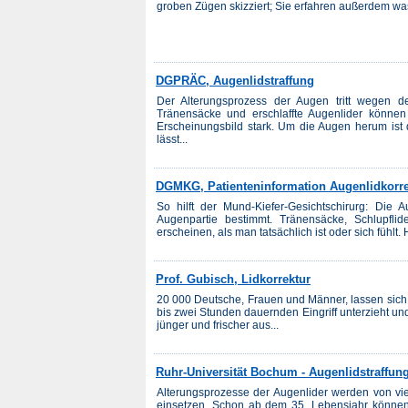
groben Zügen skizziert; Sie erfahren außerdem was 
DGPRÄC, Augenlidstraffung
Der Alterungsprozess der Augen tritt wegen der
Tränensäcke und erschlaffte Augenlider können
Erscheinungsbild stark. Um die Augen herum ist
lässt...
DGMKG, Patienteninformation Augenlidkorr
So hilft der Mund-Kiefer-Gesichtschirurg: Die
Augenpartie bestimmt. Tränensäcke, Schlupflid
erscheinen, als man tatsächlich ist oder sich fühlt.
Prof. Gubisch, Lidkorrektur
20 000 Deutsche, Frauen und Männer, lassen sich j
bis zwei Stunden dauernden Eingriff unterzieht und
jünger und frischer aus...
Ruhr-Universität Bochum - Augenlidstraffun
Alterungsprozesse der Augenlider werden von vi
einsetzen. Schon ab dem 35. Lebensjahr können 