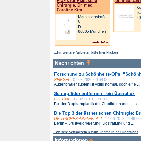
Praxis für Plastische
Dr. med. Chri
Chirurgie, Dr. med.
Kö
Caroline Kim
D-
Mommsenstraße
40
6
D-
80805 München
...mehr Infos
...für weitere Anbieter bitte hier klicken
Nachrichten
Forschung zu Schönheits-OPs: "Schönhei
SPIEGEL
07.08.2020 00:04:00
Augenbrauenzupfen ist völlig normal, doch eine ...
Schlupflider entfernen - ein Überblick
LIFELINE
17.02.2018 11:01:00
Bei der Blepharoplastik der Oberlider handelt es ...
Die Top 3 der ästhetischen Chirurgie: 
DEUTSCHES ÄRZTEBLATT
14.06.2013 14:49:00
Berlin – Brustvergrößerung, Lidstraffung und ...
...weitere Schlagzeilen zum Thema in der Übersicht
Informationen