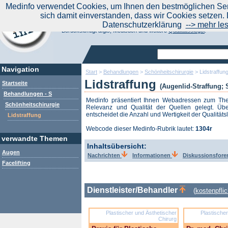
|
Medinfo verwendet Cookies, um Ihnen den bestmöglichen Serv
Aktuelle Nachrichten
Nachrichte
sich damit einverstanden, dass wir Cookies setzen. 
Suchen Sie noch oder Finden Sie schon?
Datenschutzerklärung
--> mehr le
Medinfo.de - Meta-Portal für Gesundheitsthemen
Berücksichtigt afgis, Medisuch und weitere
Qualitätssiegel
.
Navigation
Start
>
Behandlungen
>
Schönheitschirurgie
>
Lidstraffun
Lidstraffung
Startseite
(Augenlid-Straffung; 
Behandlungen - S
Medinfo präsentiert Ihnen Webadressen zum T
Schönheitschirurgie
Relevanz und Qualität der Quellen gelegt. Übe
entscheidet die Anzahl und Wertigkeit der Qualitäts
Lidstraffung
Webcode dieser Medinfo-Rubrik lautet:
1304r
verwandte Themen
Inhaltsübersicht:
Augen
Nachrichten
Informationen
Diskussionsfor
Facelifting
Dienstleister/Behandler
(
kostenpflic
Plastischer und Ästhetischer
Plastische
Chirurg