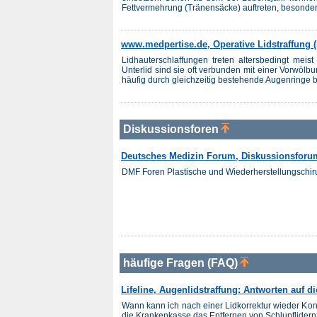
Fettvermehrung (Tränensäcke) auftreten, besonders
www.medpertise.de, Operative Lidstraffung (
Lidhauterschlaffungen treten altersbedingt meis
Unterlid sind sie oft verbunden mit einer Vorwöl
häufig durch gleichzeitig bestehende Augenringe b
Diskussionsforen
Deutsches Medizin Forum, Diskussionsforu
DMF Foren Plastische und Wiederherstellungschir
häufige Fragen (FAQ)
Lifeline, Augenlidstraffung: Antworten auf d
Wann kann ich nach einer Lidkorrektur wieder Kont
die Krankenkasse das Entfernen von Schlupflider