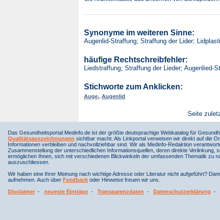
Synonyme im weiteren Sinne:
Augenlid-Straffung; Straffung der Lider; Lidplasti
häufige Rechtschreibfehler:
Liedstraffung; Straffung der Lieder; Augenlied-St
Stichworte zum Anklicken:
,
Auge
Augenlid
Seite zulet
Das Gesundheitsportal Medinfo.de ist der größte deutsprachige Webkatalog für Gesundhe
Qualitätsauszeichnungen
sichtbar macht. Als Linkportal verweisen wir direkt auf die Or
Informationen verbleiben und nachvollziehbar sind. Wir als Medinfo-Redaktion verantwort
Zusammenstellung der unterschiedlichen Informationsquellen, deren direkte Verlinkung, 
ermöglichen Ihnen, sich mit verschiedenen Blickwinkeln der umfassenden Thematik zu näh
auszuschliessen.
Wir haben eine Ihrer Meinung nach wichtige Adresse oder Literatur nicht aufgeführt? Da
aufnehmen. Auch über
Feedback
oder Hinweise freuen wir uns.
Disclaimer
-
neueste Einträge
-
Transparenzdaten
-
Datenschutzerklärung
-