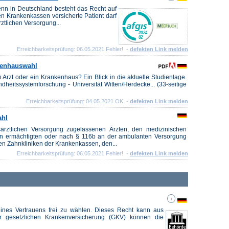
enn in Deutschland besteht das Recht auf
hen Krankenkassen versicherte Patient darf
ztlichen Versorgung...
Erreichbarkeitsprüfung: 06.05.2021 Fehler! -
defekten Link melden
kenhauswahl
Arzt oder ein Krankenhaus? Ein Blick in die aktuelle Studienlage.
ndheitssystemforschung - Universität Witten/Herdecke... (33-seitige
Erreichbarkeitsprüfung: 04.05.2021 OK -
defekten Link melden
ahl
särztlichen Versorgung zugelassenen Ärzten, den medizinischen
en ermächtigten oder nach § 116b an der ambulanten Versorgung
den Zahnkliniken der Krankenkassen, den...
Erreichbarkeitsprüfung: 06.05.2021 Fehler! -
defekten Link melden
eines Vertrauens frei zu wählen. Dieses Recht kann aus
er gesetzlichen Krankenversicherung (GKV) können die