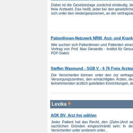
Dabei ist die Gesetzeslage zunächst eindeutig, d
freie Arztwahl. Das heißt, jeder bei den gesetzlic
sich unter den niedergelassenen, an der vertragsär
PatientInnen-Netzwerk NRW, Arzt- und Kran
Wie suchen sich Patientinnen und Patienten einen 
Vortrag von Prof. Max Geraedts - Institut für Gesu
PDF-Datei)
Steffen Wasmund - SGB V - § 76 Freie Arztw
Die Versicherten können unter den zur vertrag
Versorgungszentren, den ermächtigten Ärzten, d
teilnehmenden ärztlich geleiteten Einrichtungen, 
Lexika
AOK BV, Arzt frei wählen
Jeder Patient hat das Recht, den (Zahn-)Arzt s
sachlichen Gründen eingeschränkt sein: In d
Versicherten unter anderem unter...