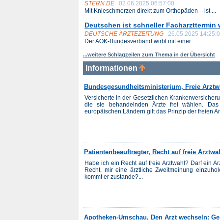
STERN.DE
02.06.2025 06:57:00
Mit Knieschmerzen direkt zum Orthopäden – ist ...
Deutschen ist schneller Facharzttermin w
DEUTSCHE ÄRZTEZEITUNG
26.05.2025 14:25:
Der AOK-Bundesverband wirbt mit einer ...
...weitere Schlagzeilen zum Thema in der Übersicht
Informationen
Bundesgesundheitsministerium, Freie Arztw
Versicherte in der Gesetzlichen Krankenversicher
die sie behandelnden Ärzte frei wählen. Das i
europäischen Ländern gilt das Prinzip der freien Ar
Patientenbeauftragter, Recht auf freie Arztwa
Habe ich ein Recht auf freie Arztwahl? Darf ein
Recht, mir eine ärztliche Zweitmeinung einzuho
kommt er zustande?...
Apotheken-Umschau, Den Arzt wechseln: Geh