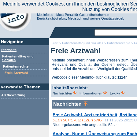
|
Medinfo verwendet Cookies, um Ihnen den bestmöglichen Servi
Aktuelle Nachrichten
Nachrichte
Nutzung von Cookies fin
Suchen Sie noch oder Finden Sie schon?
Medinfo.de - Meta-Portal für Gesundheitsthemen
Berücksichtigt afgis, Medisuch und weitere
Qualitätssiegel
.
Navigation
Start
>
Patientenalltag und Soziales
>
Patientenrechte
>
Fr
Freie Arztwahl
Startseite
Patientenalltag und
Soziales
Medinfo präsentiert Ihnen Webadressen zum Th
Relevanz und Qualität der Quellen gelegt. Übe
Patientenrechte
entscheidet die Anzahl und Wertigkeit der Qualitäts
Freie Arztwahl
Webcode dieser Medinfo-Rubrik lautet:
1114r
verwandte Themen
Inhaltsübersicht:
Nachrichten
Informationen
Lexika
Arztbewertung
Nachrichten
Freie Arztwahl, Arztzentriertheit, ärztli
DEUTSCHE ÄRZTEZEITUNG
11.11.2025 20:25:0
Niedergelassene wie angestellte ß?rzte ...
Analyse: Nur mit Überweisung zum Facha