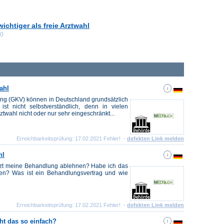
ichtiger als freie Arztwahl
00
ahl
ung (GKV) können in Deutschland grundsätzlich
st nicht selbstverständlich, denn in vielen
ztwahl nicht oder nur sehr eingeschränkt...
Erreichbarkeitsprüfung: 17.02.2021 Fehler! -
defekten Link melden
hl
 Arzt meine Behandlung ablehnen? Habe ich das
len? Was ist ein Behandlungsvertrag und wie
Erreichbarkeitsprüfung: 17.02.2021 Fehler! -
defekten Link melden
t das so einfach?