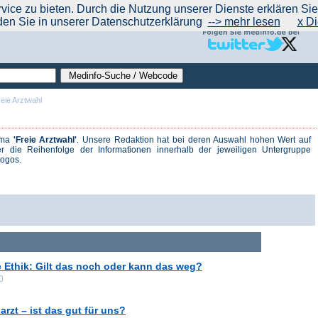
|
|
|
|
ce zu bieten. Durch die Nutzung unserer Dienste erklären Sie s
ntrend
werben auf Medinfo
Anbieter hinzufügen (Gratis!)
über Medinfo
Feedback
den Sie in unserer Datenschutzerklärung
--> mehr lesen
x Di
eie Arztwahl
ema
'Freie Arztwahl'
. Unsere Redaktion hat bei deren Auswahl hohen Wert auf
r die Reihenfolge der Informationen innerhalb der jeweiligen Untergruppe
logos.
che Ethik: Gilt das noch oder kann das weg?
0
rzt – ist das gut für uns?