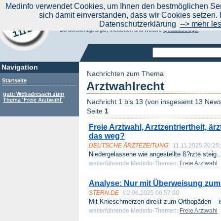
|
Medinfo verwendet Cookies, um Ihnen den bestmöglichen Serv
Aktuelle Nachrichten
Nachrichte
sich damit einverstanden, dass wir Cookies setzen. 
Suchen Sie noch oder Finden Sie schon?
Datenschutzerklärung
--> mehr le
Medinfo.de - Meta-Portal für Gesundheitsthemen
Berücksichtigt afgis, Medisuch und weitere
Qualitätssiegel
.
Navigation
Nachrichten zum Thema
Startseite
Arztwahlrecht
gute Webadressen zum
Thema 'Freie Arztwahl'
Nachricht 1 bis 13 (von insgesamt 13 New
Seite
1
Freie Arztwahl, Arztzentriertheit, är
das weg?
DEUTSCHE ÄRZTEZEITUNG
11.11.2025 20:25
Niedergelassene wie angestellte ß?rzte steig..
weiterführende Medinfo-Themen:
Freie Arztwahl
Analyse: Nur mit Überweisung zum F
STERN.DE
02.06.2025 06:57:00
Mit Knieschmerzen direkt zum Orthopäden – is
weiterführende Medinfo-Themen:
Freie Arztwahl