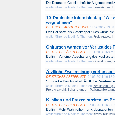
Die Deutsche Gesellschaft für Allgemeinmedizi
weiterführende Medinfo-Themen:
Freie Arztwahl
10. Deutscher Internistentag: "Wir
wegnehmen"
DEUTSCHE ÄRZTEZEITUNG
11.09.2017 13:08
Den Hausarzt als Gatekeeper? Das würde die f
weiterführende Medinfo-Themen:
Freie Arztwahl
Chirurgen warnen vor Verlust des 
DEUTSCHES ÄRZTEBLATT
18.11.2014 16:47:
Berlin – Vor einer Abschaffung des Facharztst
weiterführende Medinfo-Themen:
Operationen
;
F
Ärztliche Zweitmeinung verbessert
DEUTSCHES ÄRZTEBLATT
24.05.2011 16:12:
Stuttgart – Das Angebot „Ärztliche Zweitmeinu
weiterführende Medinfo-Themen:
Zweitmeinung
;
Freie Arztwahl
;
Behandlungen
;
Patientenberatun
Kliniken und Praxen streiten um B
DEUTSCHES ÄRZTEBLATT
15.03.2011 16:21:
Berlin – Mehr Wahlfreiheit für Krebspatienten h
weiterführende Medinfo-Themen:
Krebs
;
Kliniksu