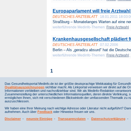
Europaparlament will freie Arztwah
DEUTSCHES ÄRZTEBLATT
18.01.2011 18:03:
Straßburg – Monatelanges Warten auf eine neu
weiterführende Medinfo-Themen:
Freie Arztwahl
Krankenhausgesellschaft plädiert fü
DEUTSCHES ÄRZTEBLATT
07.02.2006
Berlin – Als „geradzu absurd“ hat die Deutsche
weiterführende Medinfo-Themen:
Freie Arztwahl
;
1
Das Gesundheitsportal Medinfo.de ist der größte deutsprachige Webkatalog für Gesundhe
Qualitätsauszeichnungen
sichtbar macht. Als Linkportal verweisen wir direkt auf die Or
Informationen verbleiben und nachvollziehbar sind. Wir als Medinfo-Redaktion verantwort
Zusammenstellung der unterschiedlichen Informationsquellen, deren direkte Verlinkung, 
ermöglichen Ihnen, sich mit verschiedenen Blickwinkeln der umfassenden Thematik zu näh
auszuschliessen.
Wir haben eine Ihrer Meinung nach wichtige Adresse oder Literatur nicht aufgeführt? Da
aufnehmen. Auch über
Feedback
oder Hinweise freuen wir uns.
Disclaimer
-
neueste Einträge
-
Transparenzdaten
-
Datenschutzerklärung
-