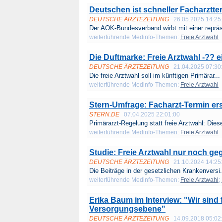
Deutschen ist schneller Facharztter
DEUTSCHE ÄRZTEZEITUNG
26.05.2025 14:25
Der AOK-Bundesverband wirbt mit einer repräs
weiterführende Medinfo-Themen:
Freie Arztwahl
Die Duftmarke: Freie Arztwahl -?? 
DEUTSCHE ÄRZTEZEITUNG
21.04.2025 07:30
Die freie Arztwahl soll im künftigen Primärar...
weiterführende Medinfo-Themen:
Freie Arztwahl
Stern-Umfrage: Facharzt-Termin e
STERN.DE
07.04.2025 22:01:00
Primärarzt-Regelung statt freie Arztwahl: Diese
weiterführende Medinfo-Themen:
Freie Arztwahl
Studie: Freie Arztwahl nur noch ge
DEUTSCHE ÄRZTEZEITUNG
21.10.2024 14:25
Die Beiträge in der gesetzlichen Krankenversi.
weiterführende Medinfo-Themen:
Freie Arztwahl
;
Erika Baum im Interview: "Wir sind f
Versorgungsebene"
DEUTSCHE ÄRZTEZEITUNG
14.09.2018 05:02