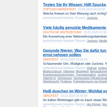
Testen Sie Ihr Wissen: Hilft Spuck
STIFTUNG WARENTEST
19.06.2026 04:30:00
Welche Antwort ist Ihrer Meinung nach richtig?
weiterführende Medinfo-Themen:
Juckreiz
Viele häufig genutzte Medikamente m
DEUTSCHE ÄRZTEZEITUNG
10.03.2026 07:30
Die Auswertung einer Nebenwirkungsdatenban
weiterführende Medinfo-Themen:
Juckreiz
;
Medi
Gesunde Nieren: Was Sie dafür tu
ernst nehmen sollten
OEKOTEST
05.03.2026 16:51:00
Schäumender Urin, Müdigkeit oder Juckreiz: N
weiterführende Medinfo-Themen:
Dialyse
;
Unter
Bluthochdruck
;
Vitamine
;
Müdigkeit
;
Behandlung
Krankenversicherungen
;
Transplantation
;
Juckrei
Vitamin-D
;
Schmerzen
;
Glomeruläre Filtrationsrat
Nikotinsucht
;
Fruktose
;
Früherkennung von Krank
Heiß duschen im Winter: Wohltat od
OEKOTEST
19.02.2026 16:45:00
An kalten Wintertagen gibt es kaum etwas Woh
weiterführende Medinfo-Themen:
der Körper
;
Kre