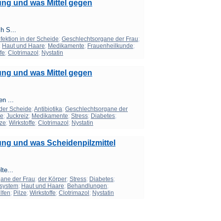
ng und was Mittel gegen
h S...
nfektion in der Scheide
;
Geschlechtsorgane der Frau
;
;
Haut und Haare
;
Medikamente
;
Frauenheilkunde
;
fe
;
Clotrimazol
;
Nystatin
ng und was Mittel gegen
en ...
n der Scheide
;
Antibiotika
;
Geschlechtsorgane der
de
;
Juckreiz
;
Medikamente
;
Stress
;
Diabetes
;
lze
;
Wirkstoffe
;
Clotrimazol
;
Nystatin
ng und was Scheidenpilzmittel
te...
ane der Frau
;
der Körper
;
Stress
;
Diabetes
;
system
;
Haut und Haare
;
Behandlungen
;
lfen
;
Pilze
;
Wirkstoffe
;
Clotrimazol
;
Nystatin