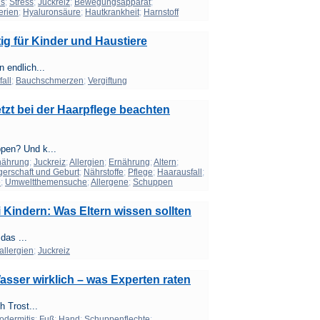
is
;
Stress
;
Juckreiz
;
Bewegungsapparat
;
erien
;
Hyaluronsäure
;
Hautkrankheit
;
Harnstoff
tig für Kinder und Haustiere
 endlich...
all
;
Bauchschmerzen
;
Vergiftung
tzt bei der Haarpflege beachten
pen? Und k...
nährung
;
Juckreiz
;
Allergien
;
Ernährung
;
Altern
;
erschaft und Geburt
;
Nährstoffe
;
Pflege
;
Haarausfall
;
e
;
Umweltthemensuche
;
Allergene
;
Schuppen
i Kindern: Was Eltern wissen sollten
das ...
allergien
;
Juckreiz
sser wirklich – was Experten raten
 Trost...
odermitis
;
Fuß
;
Hand
;
Schuppenflechte
;