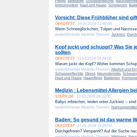
Pflege
;
Wirkstoffe
;
Schuppenflechte
;
Neurodermit
Immunsystem
;
Haut und Haare
;
Schmerzen
;
Bakt
Vorsicht: Diese Frühblüher sind gif
OEKOTEST
16.02.2026 13:40:00
Wenn Schneeglöckchen, Tulpen und Narzissen
weiterführende Medinfo-Themen:
Juckreiz
;
Durchf
Kopf juckt und schuppt? Was Sie je
sollten
OEKOTEST
11.02.2026 14:49:00
Warum juckt der Kopf? Woher kommen Schup
weiterführende Medinfo-Themen:
Alkohol und Er
Schuppenflechte
;
Stress
;
Neurodermitis
;
Schwang
Haut und Haare
;
Haarpflege
;
Bakterien
;
Hormon
Medizin : Lebensmittel-Allergien be
STERN.DE
10.02.2026 08:20:00
Babys erbrechen, leiden unter Juckreiz – sind 
weiterführende Medinfo-Themen:
Nahrungsmittel
Baden: So gesund ist das warme Wa
OEKOTEST
27.01.2026 15:29:00
Durchgefroren? Verspannt? Auf der Suche nach
weiterführende Medinfo-Themen:
Wellness
;
Neur