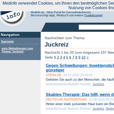
|
Medinfo verwendet Cookies, um Ihnen den bestmöglichen Servi
Aktuelle Nachrichten
Nachrichte
Nutzung von Cookies fin
Suchen Sie noch oder Finden Sie schon?
Medinfo.de - Meta-Portal für Gesundheitsthemen
Berücksichtigt afgis, Medisuch und weitere
Qualitätssiegel
.
Navigation
Nachrichten zum Thema
Startseite
Juckreiz
gute Webadressen zum
Thema 'Juckreiz'
Nachricht 1 bis 20 (von insgesamt 197 Ne
Seite
1
2
3
4
5
6
7
8
9
10
>
Gegen Schwellungen: Insektenstich
günstiger
STERN.DE
06.07.2026 05:44:00
Gehören Sie auch zu den Menschen, die häufi
weiterführende Medinfo-Themen:
Juckreiz
Skabies-Therapie: Das hilft, wenn 
DEUTSCHE ÄRZTEZEITUNG
22.06.2026 08:25
Hinter einer stark juckenden Haut kann ein Befa
weiterführende Medinfo-Themen:
Juckreiz
;
Skabi