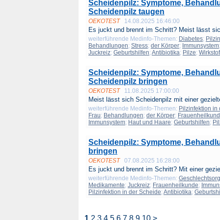
Scheidenpilz: Symptome, Behandlu
Scheidenpilz taugen
OEKOTEST
14.08.2025 16:46:00
Es juckt und brennt im Schritt? Meist lässt sic
weiterführende Medinfo-Themen:
Diabetes
;
Pilzi
Behandlungen
;
Stress
;
der Körper
;
Immunsystem
Juckreiz
;
Geburtshilfen
;
Antibiotika
;
Pilze
;
Wirkstof
Scheidenpilz: Symptome, Behandlu
Scheidenpilz bringen
OEKOTEST
11.08.2025 17:00:00
Meist lässt sich Scheidenpilz mit einer gezielt
weiterführende Medinfo-Themen:
Pilzinfektion i
Frau
;
Behandlungen
;
der Körper
;
Frauenheilkun
Immunsystem
;
Haut und Haare
;
Geburtshilfen
;
Pi
Scheidenpilz: Symptome, Behandlu
bringen
OEKOTEST
07.08.2025 16:28:00
Es juckt und brennt im Schritt? Mit einer geziel
weiterführende Medinfo-Themen:
Geschlechtsorg
Medikamente
;
Juckreiz
;
Frauenheilkunde
;
Immun
Pilzinfektion in der Scheide
;
Antibiotika
;
Geburtshi
1
2
3
4
5
6
7
8
9
10
>