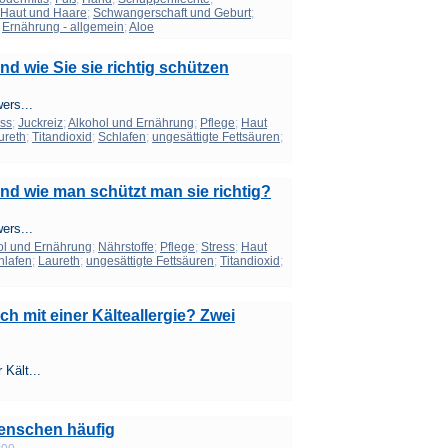
Haut und Haare
;
Schwangerschaft und Geburt
;
;
Ernährung - allgemein
;
Aloe
d wie Sie sie richtig schützen
ers...
ess
;
Juckreiz
;
Alkohol und Ernährung
;
Pflege
;
Haut
ureth
;
Titandioxid
;
Schlafen
;
ungesättigte Fettsäuren
;
nd wie man schützt man sie richtig?
ers...
ol und Ernährung
;
Nährstoffe
;
Pflege
;
Stress
;
Haut
hlafen
;
Laureth
;
ungesättigte Fettsäuren
;
Titandioxid
;
ch mit einer Kälteallergie? Zwei
 Kält...
Menschen häufig