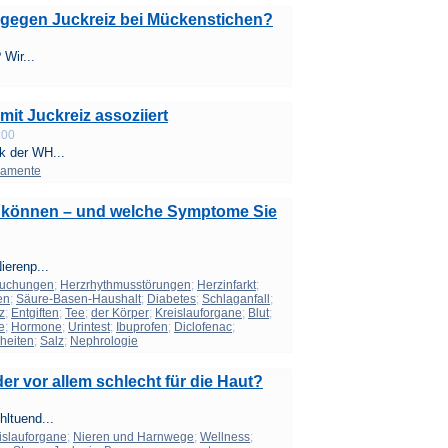
e gegen Juckreiz bei Mückenstichen?
 Wir...
it Juckreiz assoziiert
:00
k der WH...
kamente
n können – und welche Symptome Sie
ierenp...
suchungen
;
Herzrhythmusstörungen
;
Herzinfarkt
;
en
;
Säure-Basen-Haushalt
;
Diabetes
;
Schlaganfall
;
z
;
Entgiften
;
Tee
;
der Körper
;
Kreislauforgane
;
Blut
;
e
;
Hormone
;
Urintest
;
Ibuprofen
;
Diclofenac
;
heiten
;
Salz
;
Nephrologie
er vor allem schlecht für die Haut?
ltuend...
islauforgane
;
Nieren und Harnwege
;
Wellness
;