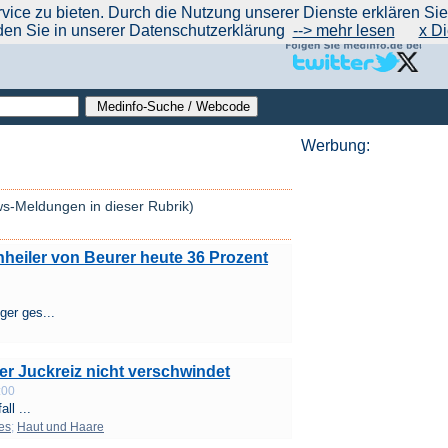
|
|
|
|
ce zu bieten. Durch die Nutzung unserer Dienste erklären Sie s
ntrend
werben auf Medinfo
Anbieter hinzufügen (Gratis!)
über Medinfo
Feedback
den Sie in unserer Datenschutzerklärung
--> mehr lesen
x Di
Werbung:
ws-Meldungen in dieser Rubrik)
heiler von Beurer heute 36 Prozent
ger ges...
der Juckreiz nicht verschwindet
:00
ll ...
es
;
Haut und Haare