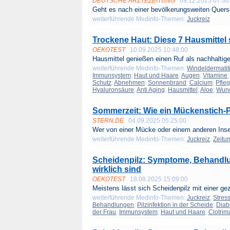
DEUTSCHE ÄRZTEZEITUNG
09.12.2025 07:30
Geht es nach einer bevölkerungsweiten Quersc
weiterführende Medinfo-Themen:
Juckreiz
Trockene Haut: Diese 7 Hausmittel
OEKOTEST
10.09.2025 10:48:00
Hausmittel genießen einen Ruf als nachhaltige 
weiterführende Medinfo-Themen:
Windeldermatit
Immunsystem
;
Haut und Haare
;
Augen
;
Vitamine
Schutz
;
Abnehmen
;
Sonnenbrand
;
Calcium
;
Pfle
Hyaluronsäure
;
Anti Aging
;
Hausmittel
;
Aloe
;
Wund
Sommerzeit: Wie ein Mückenstich-Pf
STERN.DE
04.09.2025 05:25:00
Wer von einer Mücke oder einem anderen Insek
weiterführende Medinfo-Themen:
Juckreiz
;
Zeitu
Scheidenpilz: Symptome, Behandlun
wirklich sind
OEKOTEST
18.08.2025 15:09:00
Meistens lässt sich Scheidenpilz mit einer gezi
weiterführende Medinfo-Themen:
Juckreiz
;
Stres
Behandlungen
;
Pilzinfektion in der Scheide
;
Diab
der Frau
;
Immunsystem
;
Haut und Haare
;
Clotrim