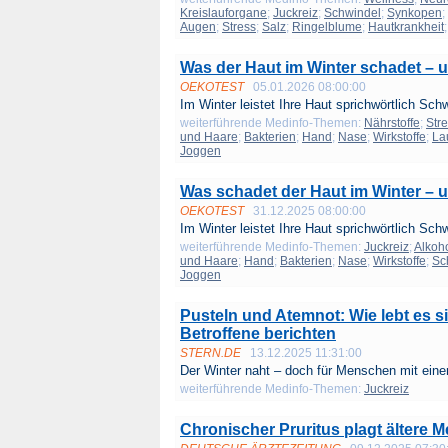
Kreislauforgane
;
Juckreiz
;
Schwindel
;
Synkopen
;
Augen
;
Stress
;
Salz
;
Ringelblume
;
Hautkrankheit
Was der Haut im Winter schadet – un
OEKOTEST
05.01.2026 08:00:00
Im Winter leistet Ihre Haut sprichwörtlich Schw
weiterführende Medinfo-Themen:
Nährstoffe
;
Str
und Haare
;
Bakterien
;
Hand
;
Nase
;
Wirkstoffe
;
La
Joggen
Was schadet der Haut im Winter – u
OEKOTEST
31.12.2025 08:00:00
Im Winter leistet Ihre Haut sprichwörtlich Schw
weiterführende Medinfo-Themen:
Juckreiz
;
Alkoh
und Haare
;
Hand
;
Bakterien
;
Nase
;
Wirkstoffe
;
Sc
Joggen
Pusteln und Atemnot: Wie lebt es si
Betroffene berichten
STERN.DE
13.12.2025 11:31:00
Der Winter naht – doch für Menschen mit einer
weiterführende Medinfo-Themen:
Juckreiz
Chronischer Pruritus plagt ältere 