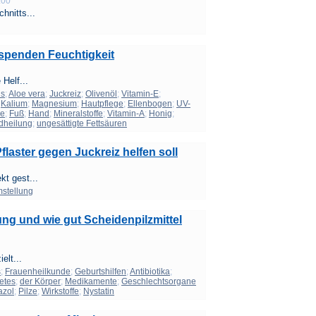
:00
hnitts...
 spenden Feuchtigkeit
Helf...
is
;
Aloe vera
;
Juckreiz
;
Olivenöl
;
Vitamin-E
;
;
Kalium
;
Magnesium
;
Hautpflege
;
Ellenbogen
;
UV-
ge
;
Fuß
;
Hand
;
Mineralstoffe
;
Vitamin-A
;
Honig
;
heilung
;
ungesättigte Fettsäuren
laster gegen Juckreiz helfen soll
t gest...
mstellung
g und wie gut Scheidenpilzmittel
elt...
s
;
Frauenheilkunde
;
Geburtshilfen
;
Antibiotika
;
etes
;
der Körper
;
Medikamente
;
Geschlechtsorgane
azol
;
Pilze
;
Wirkstoffe
;
Nystatin