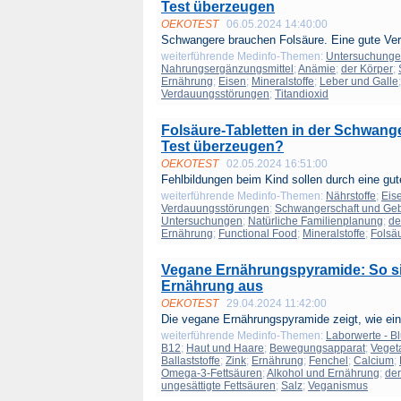
Test überzeugen
OEKOTEST
06.05.2024 14:40:00
Schwangere brauchen Folsäure. Eine gute Ver
weiterführende Medinfo-Themen:
Untersuchung
Nahrungsergänzungsmittel
;
Anämie
;
der Körper
;
Ernährung
;
Eisen
;
Mineralstoffe
;
Leber und Galle
Verdauungsstörungen
;
Titandioxid
Folsäure-Tabletten in der Schwang
Test überzeugen?
OEKOTEST
02.05.2024 16:51:00
Fehlbildungen beim Kind sollen durch eine gute
weiterführende Medinfo-Themen:
Nährstoffe
;
Eis
Verdauungsstörungen
;
Schwangerschaft und Geb
Untersuchungen
;
Natürliche Familienplanung
;
de
Ernährung
;
Functional Food
;
Mineralstoffe
;
Folsä
Vegane Ernährungspyramide: So s
Ernährung aus
OEKOTEST
29.04.2024 11:42:00
Die vegane Ernährungspyramide zeigt, wie eine 
weiterführende Medinfo-Themen:
Laborwerte - Bl
B12
;
Haut und Haare
;
Bewegungsapparat
;
Veget
Ballaststoffe
;
Zink
;
Ernährung
;
Fenchel
;
Calcium
;
Omega-3-Fettsäuren
;
Alkohol und Ernährung
;
der
ungesättigte Fettsäuren
;
Salz
;
Veganismus