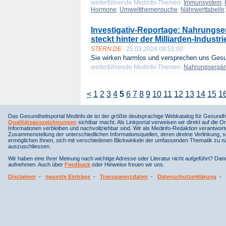
weiterführende Medinfo-Themen:
Immunsystem
;
Hormone
;
Umweltthemensuche
;
Nährwerttabelle
Investigativ-Reportage: Nahrungse
steckt hinter der Milliarden-Industri
STERN.DE
25.03.2024 08:51:00
Sie wirken harmlos und versprechen uns Gesun
weiterführende Medinfo-Themen:
Nahrungsergän
<
1
2
3
4
5
6
7
8
9
10
11
12
13
14
15
1
Das Gesundheitsportal Medinfo.de ist der größte deutsprachige Webkatalog für Gesundhe
Qualitätsauszeichnungen
sichtbar macht. Als Linkportal verweisen wir direkt auf die Or
Informationen verbleiben und nachvollziehbar sind. Wir als Medinfo-Redaktion verantwort
Zusammenstellung der unterschiedlichen Informationsquellen, deren direkte Verlinkung, 
ermöglichen Ihnen, sich mit verschiedenen Blickwinkeln der umfassenden Thematik zu näh
auszuschliessen.
Wir haben eine Ihrer Meinung nach wichtige Adresse oder Literatur nicht aufgeführt? Da
aufnehmen. Auch über
Feedback
oder Hinweise freuen wir uns.
Disclaimer
-
neueste Einträge
-
Transparenzdaten
-
Datenschutzerklärung
-