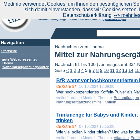
|
Medinfo verwendet Cookies, um Ihnen den bestmöglichen Serv
Aktuelle Nachrichten
Nachrichte
sich damit einverstanden, dass wir Cookies setzen. 
Suchen Sie noch oder Finden Sie schon?
Datenschutzerklärung
--> mehr le
Medinfo.de - Meta-Portal für Gesundheitsthemen
Berücksichtigt afgis, Medisuch und weitere
Qualitätssiegel
.
Navigation
Nachrichten zum Thema
Startseite
Mittel zur Nahrungserg
gute Webadressen zum
Thema
Nachricht 81 bis 100 (von insgesamt 334 
'Nahrungsergänzungsmittel'
Seite
<
1
2
3
4
5
6
7
8
9
10
11
12
13
14
15
BfR warnt vor hochkonzentriertem 
OEKOTEST
16.10.2024 12:09:00
Wer hochkonzentriertes Koffein-Pulver als Nah
weiterführende Medinfo-Themen:
Behandlungen
Nahrungsergänzungsmittel
;
Koffein
Trinkmenge für Babys und Kinder: So
trinken
OEKOTEST
07.10.2024 15:15:00
Wie viel sollen Kinder trinken? Und was ist die 
weiterführende Medinfo-Themen:
Vitamine
;
Ernä