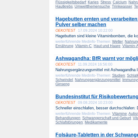
Flüssigkeitsbedarf
;
Karies
;
Stress
;
Calcium
;
Nahru
Hautkrebs
;
Umweltthemensuche
;
Trinkwasser
;
T
Hagebutten ernten und verarbeiten
Pulver selber machen
OEKOTEST
17.09.2024 10:22:00
Hagebutten sind kleine Vitaminbomben, die ko
weiterführende Medinfo-Themen:
Wetter
;
Nahrun
Ernährung
;
Vitamin-C
;
Haut und Haare
;
Vitamin-
Ashwagandha: BfR warnt vor mögli
OEKOTEST
11.09.2024 16:56:00
Nahrungsergänzungsmittel mit Ashwagandha li
weiterführende Medinfo-Themen:
Studien
;
Schlaf
Schwindel
;
Nahrungsergänzungsmittel
;
Immunsy
Ginseng
Bundesinstitut für Risikobewertung
OEKOTEST
09.08.2024 10:23:00
Schneller einschlafen, besser durchschlafen: 
weiterführende Medinfo-Themen:
Vitamine
;
Auti
Behandlungen
;
Schwangerschaft und Geburt
;
Vi
Schlafstörungen
;
Medikamente
Folsäure-Tabletten in der Schwang