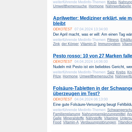
weiterführende Medinfo-Themen:
Krebs
;
Nahrung
Umweltthemensuche
;
Hormone
;
Nährwerttabelle
Aprilwetter: Mediziner erklärt, wie
bleibt
OEKOTEST
07.04.2024 13:34:00
Der April macht, was er will: Am einen Tag wär
weiterführende Medinfo-Themen:
Fitness
;
Erkält
Zink
;
der Körper
;
Vitamin-D
;
Immunsystem
;
Vitam
Pesto rosso: 10 von 27 Marken fall
OEKOTEST
04.04.2024 14:06:00
Nudeln mit Pesto ist ein beliebtes Gericht, wen
weiterführende Medinfo-Themen:
Salz
;
Krebs
;
Kn
Pilze
;
Hormone
;
Umweltthemensuche
;
Nährwertt
Folsäure-Tabletten in der Schwang
überzeugen im Test?
OEKOTEST
04.04.2024 06:13:00
Eine gute Folsäure-Versorgung beugt Fehlbildu
weiterführende Medinfo-Themen:
Schwangerscha
Familienplanung
;
Nahrungsergänzungsmittel
;
An
Galle
;
Mineralstoffe
;
Nährstoffe
;
Vitamine
;
Unters
Food
;
Vitamin-A
;
Verdauungsstörungen
;
Titandio