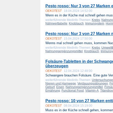
Pesto rosso: Nur 3 von 27 Marken 
OEKOTEST
18.04.2024 14:52:00
Wenn es in der Küche mal schnell gehen mus
weiterführende Medinfo-Themen:
Krebs
;
Nahrung
Nährwerttabelle
;
Knoblauch
;
Immunsystem
;
Hor
Pesto rosso: Nur 3 von 27 Marken 
OEKOTEST
15.04.2024 17:50:00
Wenns mal schnell gehen muss, kommen Nude
weiterführende Medinfo-Themen:
Krebs
;
Umwelt
Nahrungsergänzungsmittel
;
Knoblauch
;
Immunsy
Folsäure-Tabletten in der Schwange
überzeugen
OEKOTEST
12.04.2024 12:48:00
Schwangere brauchen Folsäure. Eine gute Ver
weiterführende Medinfo-Themen:
Untersuchung
Nieren und Harnwege
;
Verdauungsstörungen
;
Fr
Geburt
;
Eisen
;
Nahrungsergänzungsmittel
;
Folsä
Ernährung
;
Functional Food
;
Vitamin-A
;
Titandiox
Pesto rosso: 10 von 27 Marken ent
OEKOTEST
08.04.2024 15:19:00
Muss es in der Küche schnell gehen, kommen 