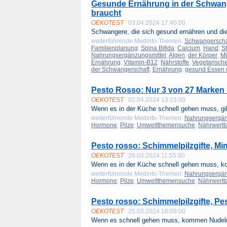
Gesunde Ernährung in der Schwange
braucht
OEKOTEST
03.04.2024 17:40:00
Schwangere, die sich gesund ernähren und die
weiterführende Medinfo-Themen:
Schwangerscha
Familienplanung
;
Spina Bifida
;
Calcium
;
Hand
;
S
Nahrungsergänzungsmittel
;
Algen
;
der Körper
;
Mi
Ernährung
;
Vitamin-B12
;
Nährstoffe
;
Vegetarisch
der Schwangerschaft
;
Ernährung
;
gesund Essen 
Pesto Rosso: Nur 3 von 27 Marken 
OEKOTEST
02.04.2024 13:23:00
Wenn es in der Küche schnell gehen muss, gib
weiterführende Medinfo-Themen:
Nahrungsergän
Hormone
;
Pilze
;
Umweltthemensuche
;
Nährwertt
Pesto rosso: Schimmelpilzgifte, Min
OEKOTEST
28.03.2024 11:55:00
Wenn es in der Küche schnell gehen muss, k
weiterführende Medinfo-Themen:
Nahrungsergän
Hormone
;
Pilze
;
Umweltthemensuche
;
Nährwertt
Pesto rosso: Schimmelpilzgifte, Pest
OEKOTEST
25.03.2024 16:09:00
Wenn es schnell gehen muss, kommen Nudeln 