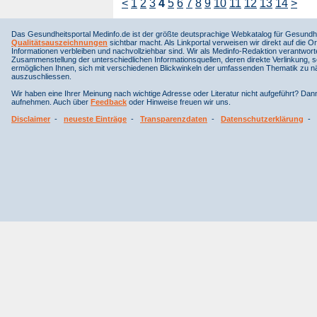
<
1
2
3
4
5
6
7
8
9
10
11
12
13
14
>
Das Gesundheitsportal Medinfo.de ist der größte deutsprachige Webkatalog für Gesundhe
Qualitätsauszeichnungen
sichtbar macht. Als Linkportal verweisen wir direkt auf die Or
Informationen verbleiben und nachvollziehbar sind. Wir als Medinfo-Redaktion verantwort
Zusammenstellung der unterschiedlichen Informationsquellen, deren direkte Verlinkung, 
ermöglichen Ihnen, sich mit verschiedenen Blickwinkeln der umfassenden Thematik zu näh
auszuschliessen.
Wir haben eine Ihrer Meinung nach wichtige Adresse oder Literatur nicht aufgeführt? Da
aufnehmen. Auch über
Feedback
oder Hinweise freuen wir uns.
Disclaimer
-
neueste Einträge
-
Transparenzdaten
-
Datenschutzerklärung
-