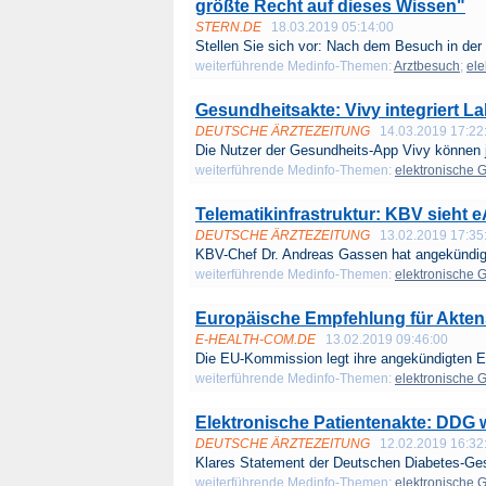
größte Recht auf dieses Wissen"
STERN.DE
18.03.2019 05:14:00
Stellen Sie sich vor: Nach dem Besuch in der 
weiterführende Medinfo-Themen:
Arztbesuch
;
ele
Gesundheitsakte: Vivy integriert 
DEUTSCHE ÄRZTEZEITUNG
14.03.2019 17:22
Die Nutzer der Gesundheits-App Vivy können je
weiterführende Medinfo-Themen:
elektronische 
Telematikinfrastruktur: KBV sieht 
DEUTSCHE ÄRZTEZEITUNG
13.02.2019 17:35
KBV-Chef Dr. Andreas Gassen hat angekündigt,
weiterführende Medinfo-Themen:
elektronische 
Europäische Empfehlung für Akte
E-HEALTH-COM.DE
13.02.2019 09:46:00
Die EU-Kommission legt ihre angekündigten E
weiterführende Medinfo-Themen:
elektronische 
Elektronische Patientenakte: DDG w
DEUTSCHE ÄRZTEZEITUNG
12.02.2019 16:32
Klares Statement der Deutschen Diabetes-Ges
weiterführende Medinfo-Themen:
elektronische 