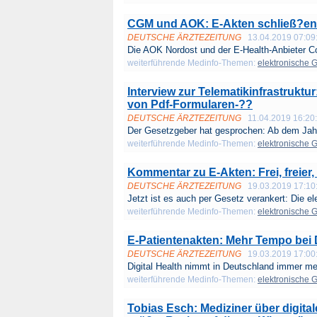
CGM und AOK: E-Akten schließ?e
DEUTSCHE ÄRZTEZEITUNG
13.04.2019 07:09
Die AOK Nordost und der E-Health-Anbieter C
weiterführende Medinfo-Themen:
elektronische 
Interview zur Telematikinfrastrukt
von Pdf-Formularen-??
DEUTSCHE ÄRZTEZEITUNG
11.04.2019 16:20
Der Gesetzgeber hat gesprochen: Ab dem Jahr
weiterführende Medinfo-Themen:
elektronische 
Kommentar zu E-Akten: Frei, freier, 
DEUTSCHE ÄRZTEZEITUNG
19.03.2019 17:10
Jetzt ist es auch per Gesetz verankert: Die ele
weiterführende Medinfo-Themen:
elektronische 
E-Patientenakten: Mehr Tempo bei D
DEUTSCHE ÄRZTEZEITUNG
19.03.2019 17:00
Digital Health nimmt in Deutschland immer me
weiterführende Medinfo-Themen:
elektronische 
Tobias Esch: Mediziner über digita