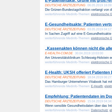
E-Patientenakte: Grüne mit groß?
DEUTSCHE ÄRZTEZEITUNG
06.05.2019 16:09
Die Grünen-Bundestagsfraktion verlangt von d
weiterführende Medinfo-Themen:
elektronische 
E-Gesundheitsakte: Patienten vert
DEUTSCHE ÄRZTEZEITUNG
03.05.2019 04:17
In Sachen Zugriff auf eine E-Gesundheitsakte 
weiterführende Medinfo-Themen:
elektronische 
„Kassenakten können nicht die all
E-HEALTH-COM.DE
30.04.2019 10:03:00
Am Universitätsklinikum Schleswig-Holstein erh
weiterführende Medinfo-Themen:
elektronische 
E-Health: UKSH offeriert Patienten 
DEUTSCHE ÄRZTEZEITUNG
18.04.2019 06:27
Das Hamburger Unternehmen Vitabook hat mit
weiterführende Medinfo-Themen:
E-Health
;
elekt
Empfehlung: Patientendaten im Do
DEUTSCHE ÄRZTEZEITUNG
15.04.2019 04:34
Wenn sensible Gesundheitsdaten über das Inte
weiterführende Medinfo-Themen:
Datenschutz
;
e