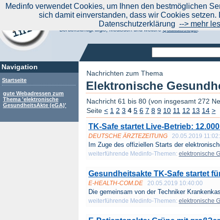
|
Medinfo verwendet Cookies, um Ihnen den bestmöglichen Serv
Aktuelle Nachrichten
Nachrichte
sich damit einverstanden, dass wir Cookies setzen. 
Suchen Sie noch oder Finden Sie schon?
Datenschutzerklärung
--> mehr le
Medinfo.de - Meta-Portal für Gesundheitsthemen
Berücksichtigt afgis, Medisuch und weitere
Qualitätssiegel
.
Navigation
Nachrichten zum Thema
Startseite
Elektronische Gesundhe
gute Webadressen zum
Thema 'elektronische
Nachricht 61 bis 80 (von insgesamt 272 N
GesundheitsAkte (eGA)'
Seite
<
1
2
3
4
5
6
7
8
9
10
11
12
13
14
>
TK-Safe startet Live-Betrieb: 12.0
DEUTSCHE ÄRZTEZEITUNG
20.05.2019 11:02
Im Zuge des offiziellen Starts der elektronisch
weiterführende Medinfo-Themen:
elektronische 
Gesundheitsakte TK-Safe startet für
E-HEALTH-COM.DE
20.05.2019 10:40:00
Die gemeinsam von der Techniker Krankenkass
weiterführende Medinfo-Themen:
elektronische 