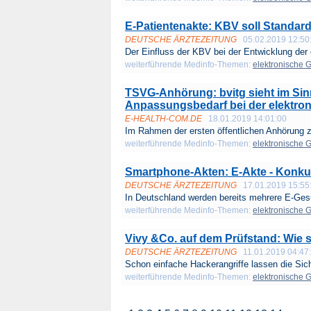
E-Patientenakte: KBV soll Standards
DEUTSCHE ÄRZTEZEITUNG
05.02.2019 12:50
Der Einfluss der KBV bei der Entwicklung der e
weiterführende Medinfo-Themen:
elektronische 
TSVG-Anhörung: bvitg sieht im Sin
Anpassungsbedarf bei der elektron
E-HEALTH-COM.DE
18.01.2019 14:01:00
Im Rahmen der ersten öffentlichen Anhörung z
weiterführende Medinfo-Themen:
elektronische 
Smartphone-Akten: E-Akte - Konku
DEUTSCHE ÄRZTEZEITUNG
17.01.2019 15:55
In Deutschland werden bereits mehrere E-Gesu
weiterführende Medinfo-Themen:
elektronische 
Vivy &Co. auf dem Prüfstand: Wie s
DEUTSCHE ÄRZTEZEITUNG
11.01.2019 04:47
Schon einfache Hackerangriffe lassen die Sich
weiterführende Medinfo-Themen:
elektronische 