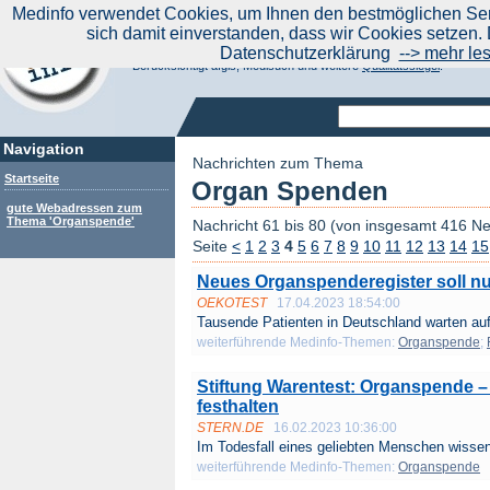
|
Medinfo verwendet Cookies, um Ihnen den bestmöglichen Serv
Aktuelle Nachrichten
Nachrichte
sich damit einverstanden, dass wir Cookies setzen. 
Suchen Sie noch oder Finden Sie schon?
Datenschutzerklärung
--> mehr le
Medinfo.de - Meta-Portal für Gesundheitsthemen
Berücksichtigt afgis, Medisuch und weitere
Qualitätssiegel
.
Navigation
Nachrichten zum Thema
Startseite
Organ Spenden
gute Webadressen zum
Thema 'Organspende'
Nachricht 61 bis 80 (von insgesamt 416 N
Seite
<
1
2
3
4
5
6
7
8
9
10
11
12
13
14
15
Neues Organspenderegister soll nu
OEKOTEST
17.04.2023 18:54:00
Tausende Patienten in Deutschland warten auf
weiterführende Medinfo-Themen:
Organspende
;
Stiftung Warentest: Organspende – 
festhalten
STERN.DE
16.02.2023 10:36:00
Im Todesfall eines geliebten Menschen wissen
weiterführende Medinfo-Themen:
Organspende