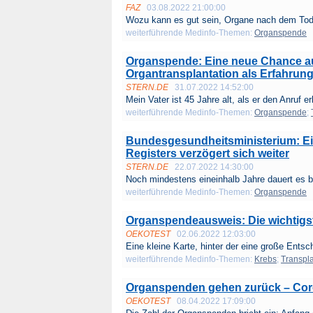
FAZ
03.08.2022 21:00:00
Wozu kann es gut sein, Organe nach dem Tod 
weiterführende Medinfo-Themen:
Organspende
Organspende: Eine neue Chance au
Organtransplantation als Erfahrung
STERN.DE
31.07.2022 14:52:00
Mein Vater ist 45 Jahre alt, als er den Anruf er
weiterführende Medinfo-Themen:
Organspende
;
Bundesgesundheitsministerium: Ei
Registers verzögert sich weiter
STERN.DE
22.07.2022 14:30:00
Noch mindestens eineinhalb Jahre dauert es b
weiterführende Medinfo-Themen:
Organspende
Organspendeausweis: Die wichtigs
OEKOTEST
02.06.2022 12:03:00
Eine kleine Karte, hinter der eine große Entsch
weiterführende Medinfo-Themen:
Krebs
;
Transpla
Organspenden gehen zurück – Coro
OEKOTEST
08.04.2022 17:09:00