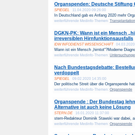
Organspenden: Deutsche Stiftung O
SPIEGEL
11.04.2020 09:26:00
In Deutschland gab es Anfang 2020 mehr Org
weiterführende Medinfo-Themen:
Transplantatio
DGKN-PK: Wann ist ein Mensch „hi
irreversiblen Hirnfunktionsausfalls
IDW INFODIENST WISSENSCHAFT
04.03.2020
Wann ist ein Mensch „hirntot“?Moderne Diagnos
weiterführende Medinfo-Themen:
Untersuchung
Nach Bundestagsdebatte: Bestell
verdoppelt
SPIEGEL
09.02.2020 14:35:00
Der politische Streit über die Organspende hat
weiterführende Medinfo-Themen:
Organspende
Organspende : Der Bundestag lehn
Alternative ist auch keine Lösung
STERN.DE
16.01.2020 11:37:00
stern-Redakteur Dominik Stawski war dabei, al
weiterführende Medinfo-Themen:
Organspende