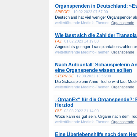
Organspenden in Deutschland: »Es 
SPIEGEL
10.02.2023 07:57:00
Deutschland hat viel weniger Organspender al
weiterführende Medinfo-Themen:
Organspende
Wie lässt sich die Zahl der Transpl
FAZ
01.02.2023 14:19:00
Angesichts geringer Transplantationszahlen bri
weiterführende Medinfo-Themen:
Organspende
Nach Autounfall: Schauspielerin An
eine Organspende wissen sollten
STERN.DE
12.08.2022 13:56:00
Die Schauspielerin Anne Heche wird laut Medie
weiterführende Medinfo-Themen:
Organspende
„OrganEx“ für die Organspende?: 
Herztod
FAZ
03.08.2022 21:14:00
Wozu kann es gut sein, Organe nach dem Tod
weiterführende Medinfo-Themen:
Organspende
Eine Überlebenshilfe nach dem He