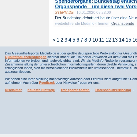
Spenderorgane: Bundestag entsche
Organspende – um diese zwei Vors
STERN.DE
16.01.2020 09:23:00
Der Bundestag debattiert heute über eine Neur
weiterführende Medinfo-Themen:
Organspende
<
1
2
3
4
5
6
7
8
9
10
11
12
13
14
15
1
Das Gesundheitsportal Medinfo.de ist der größte deutsprachige Webkatalog für Gesundhe
Qualitätsauszeichnungen
sichtbar macht. Als Linkportal verweisen wir direkt auf die Or
Informationen verbleiben und nachvollziehbar sind. Wir als Medinfo-Redaktion verantwort
Zusammenstellung der unterschiedlichen Informationsquellen, deren direkte Verlinkung, 
ermöglichen Ihnen, sich mit verschiedenen Blickwinkeln der umfassenden Thematik zu näh
auszuschliessen.
Wir haben eine Ihrer Meinung nach wichtige Adresse oder Literatur nicht aufgeführt? Da
aufnehmen. Auch über
Feedback
oder Hinweise freuen wir uns.
Disclaimer
-
neueste Einträge
-
Transparenzdaten
-
Datenschutzerklärung
-