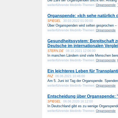
Die Zahl der Organspenden bricht ein: Anfang 
weiterführende Medinfo-Themen:
Organspende
;
Organspende: »Ich sehe natürlich d
SPIEGEL
30.03.2022 01:00:00
Über Organspenden wird selten gesprochen – ü
weiterführende Medinfo-Themen:
Organspende
Gesundheitssystem: Bereitschaft 
Deutsche im internationalen Vergle
STERN.DE
08.10.2021 12:06:00
In manchen Ländern sind viele Menschen berei
weiterführende Medinfo-Themen:
Organspende
;
Ein leichteres Leben für Transplant
FAZ
06.06.2021 10:46:00
Am 5. Juni ist Tag der Organspende. Spendero
weiterführende Medinfo-Themen:
Organspende
Entscheidung über Organspende: 
SPIEGEL
06.06.2020 16:12:00
In Deutschland gibt es zu wenige Organspender
weiterführende Medinfo-Themen:
Organspende