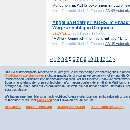
STERN.DE
01.02.2023 15:01:00
Menschen mit ADHS bekommen im Laufe ihres
weiterführende Medinfo-Themen:
ADHS Aufmerksa
Angelina Boerger: ADHS im Erwachs
Weg zur richtigen Diagnose
STERN.DE
25.01.2023 17:07:00
"ADHS? Kenne ich mich nicht mit aus." Ei...
weiterführende Medinfo-Themen:
ADHS Aufmerksa
<
1
2
3
4
5
6
7
8
9
10
11
12
13
>
Das Gesundheitsportal Medinfo.de ist der größte deutsprachige Webkatalog für Gesundhe
Qualitätsauszeichnungen
sichtbar macht. Als Linkportal verweisen wir direkt auf die Or
Informationen verbleiben und nachvollziehbar sind. Wir als Medinfo-Redaktion verantwort
Zusammenstellung der unterschiedlichen Informationsquellen, deren direkte Verlinkung, 
ermöglichen Ihnen, sich mit verschiedenen Blickwinkeln der umfassenden Thematik zu näh
auszuschliessen.
Wir haben eine Ihrer Meinung nach wichtige Adresse oder Literatur nicht aufgeführt? Da
aufnehmen. Auch über
Feedback
oder Hinweise freuen wir uns.
Disclaimer
-
neueste Einträge
-
Transparenzdaten
-
Datenschutzerklärung
-