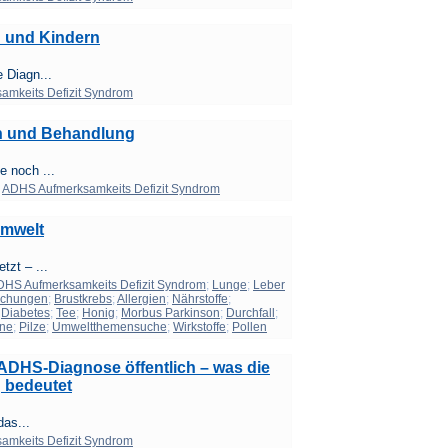
 und Kindern
 Diagn...
mkeits Defizit Syndrom
n und Behandlung
e noch ...
;
ADHS Aufmerksamkeits Defizit Syndrom
Umwelt
tzt – ...
DHS Aufmerksamkeits Defizit Syndrom
;
Lunge
;
Leber
uchungen
;
Brustkrebs
;
Allergien
;
Nährstoffe
;
;
Diabetes
;
Tee
;
Honig
;
Morbus Parkinson
;
Durchfall
;
ne
;
Pilze
;
Umweltthemensuche
;
Wirkstoffe
;
Pollen
 ADHS-Diagnose öffentlich – was die
g bedeutet
das...
mkeits Defizit Syndrom