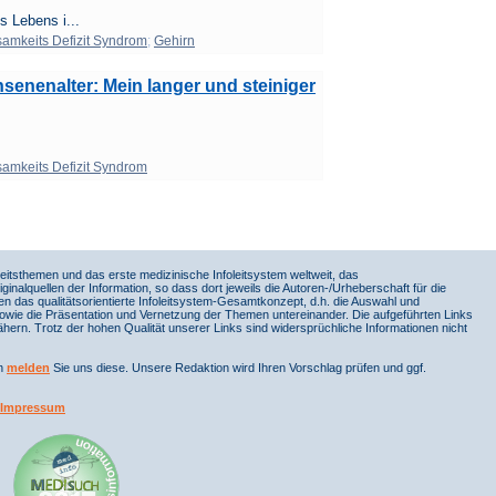
 Lebens i...
mkeits Defizit Syndrom
;
Gehirn
enenalter: Mein langer und steiniger
mkeits Defizit Syndrom
itsthemen und das erste medizinische Infoleitsystem weltweit, das
iginalquellen der Information, so dass dort jeweils die Autoren-/Urheberschaft für die
en das qualitätsorientierte Infoleitsystem-Gesamtkonzept, d.h. die Auswahl und
sowie die Präsentation und Vernetzung der Themen untereinander. Die aufgeführten Links
ern. Trotz der hohen Qualität unserer Links sind widersprüchliche Informationen nicht
nn
melden
Sie uns diese. Unsere Redaktion wird Ihren Vorschlag prüfen und ggf.
Impressum