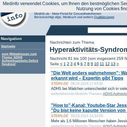
|
Medinfo verwendet Cookies, um Ihnen den bestmöglichen Servi
Aktuelle Nachrichten
Nachrichte
Nutzung von Cookies fin
Suchen Sie noch oder Finden Sie schon?
Medinfo.de - Meta-Portal für Gesundheitsthemen
Berücksichtigt afgis, Medisuch und weitere
Qualitätssiegel
.
Navigation
Nachrichten zum Thema
Startseite
Hyperaktivitäts-Syndro
gute Webadressen zum
Thema 'ADHS
Nachricht 81 bis 100 (von insgesamt 259 
Aufmerksamkeits Defizit
Seite
<
1
2
3
4
5
6
7
8
9
10
11
12
13
>
Syndrom'
"Die Welt anders wahrnehmen": Wa
erkannt wird – Expertin gibt Tipps
STERN.DE
08.04.2024 17:43:00
ADHS bei Mädchen unterscheidet sich in vielen
weiterführende Medinfo-Themen:
ADHS Aufmerksa
"How to"-Kanal: Youtube-Star Jess
"Du bist keine kaputte Version von
STERN.DE
09.03.2024 14:34:00
Mehr als 1,6 Millionen Menschen haben Jessi
weiterführende Medinfo-Themen:
ADHS Aufmerksa