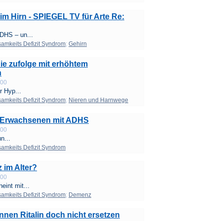
 Hirn - SPIEGEL TV für Arte Re:
DHS – un...
mkeits Defizit Syndrom
;
Gehirn
ie zufolge mit erhöhtem
n
:00
r Hyp...
mkeits Defizit Syndrom
;
Nieren und Harnwege
i Erwachsenen mit ADHS
:00
n...
mkeits Defizit Syndrom
im Alter?
:00
int mit...
mkeits Defizit Syndrom
;
Demenz
nen Ritalin doch nicht ersetzen