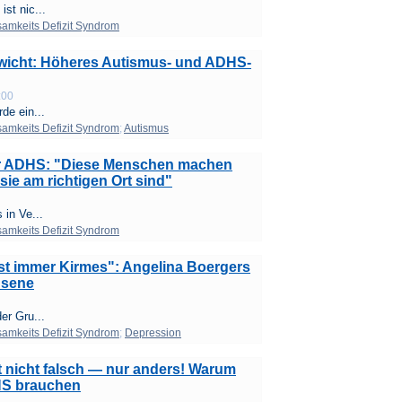
st nic...
mkeits Defizit Syndrom
ewicht: Höheres Autismus- und ADHS-
:00
de ein...
mkeits Defizit Syndrom
;
Autismus
er ADHS: "Diese Menschen machen
sie am richtigen Ort sind"
 in Ve...
mkeits Defizit Syndrom
st immer Kirmes": Angelina Boergers
hsene
er Gru...
mkeits Defizit Syndrom
;
Depression
t nicht falsch — nur anders! Warum
HS brauchen