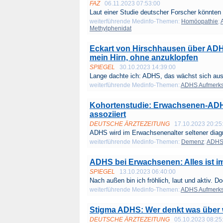
FAZ
06.11.2023 07:53:00
Laut einer Studie deutscher Forscher könnten
weiterführende Medinfo-Themen:
Homöopathie
;
Methylphenidat
Eckart von Hirschhausen über ADH
mein Hirn, ohne anzuklopfen
SPIEGEL
30.10.2023 14:39:00
Lange dachte ich: ADHS, das wächst sich aus.
weiterführende Medinfo-Themen:
ADHS Aufmerksa
Kohortenstudie: Erwachsenen-ADH
assoziiert
DEUTSCHE ÄRZTEZEITUNG
17.10.2023 20:25
ADHS wird im Erwachsenenalter seltener diagn
weiterführende Medinfo-Themen:
Demenz
;
ADHS 
ADHS bei Erwachsenen: Alles ist i
SPIEGEL
13.10.2023 06:40:00
Nach außen bin ich fröhlich, laut und aktiv. Do
weiterführende Medinfo-Themen:
ADHS Aufmerksa
Stigma ADHS: Wer denkt was über
DEUTSCHE ÄRZTEZEITUNG
05.10.2023 08:25