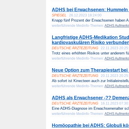
ADHS bei Erwachsenen: Hummeln im
SPIEGEL
26.12.2023 18:24:00
Knapp fünf Prozent der Erwachsenen haben A
weiterführende Medinfo-Themen:
ADHS Aufmerksa
Langfristige ADHS-Medikation Stud
kardiovaskulären Risiko verbunde
DEUTSCHE ÄRZTEZEITUNG
22.11.2023 20:25
Trotz eines erhöhten Risikos unter anderem fü
weiterführende Medinfo-Themen:
ADHS Aufmerksa
Neue Option zum Therapiestart be
DEUTSCHE ÄRZTEZEITUNG
20.11.2023 20:25
Ab sofort ist Kinecteen auch zur Initialeinstellu
weiterführende Medinfo-Themen:
ADHS Aufmerksa
ADHS als Erwachsener -?? Demenz 
DEUTSCHE ÄRZTEZEITUNG
16.11.2023 07:30
Eine ADHS-Diagnose im Erwachsenenalter sche
weiterführende Medinfo-Themen:
ADHS Aufmerksa
Homöopathie bei ADHS: Globuli kön