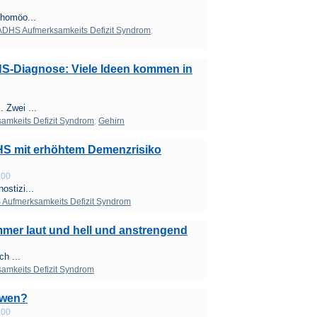
 homöo...
ADHS Aufmerksamkeits Defizit Syndrom
;
S-Diagnose: Viele Ideen kommen in
 Zwei ...
mkeits Defizit Syndrom
;
Gehirn
S mit erhöhtem Demenzrisiko
:00
ostizi...
Aufmerksamkeits Defizit Syndrom
mmer laut und hell und anstrengend
ch ...
mkeits Defizit Syndrom
 wen?
:00