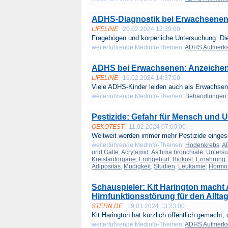
ADHS-Diagnostik bei Erwachsenen
LIFELINE
20.02.2024 12:39:00
Fragebögen und körperliche Untersuchung: Die
weiterführende Medinfo-Themen:
ADHS Aufmerksa
ADHS bei Erwachsenen: Anzeiche
LIFELINE
16.02.2024 14:37:00
Viele ADHS-Kinder leiden auch als Erwachsen
weiterführende Medinfo-Themen:
Behandlungen
Pestizide: Gefahr für Mensch und 
OEKOTEST
11.02.2024 07:00:00
Weltweit werden immer mehr Pestizide eingese
weiterführende Medinfo-Themen:
Hodenkrebs
;
A
und Galle
;
Acrylamid
;
Asthma bronchiale
;
Unters
Kreislauforgane
;
Frühgeburt
;
Biokost
;
Ernährung
Adipositas
;
Müdigkeit
;
Studien
;
Leukämie
;
Hormo
Schauspieler: Kit Harington macht
Hirnfunktionsstörung für den Allta
STERN.DE
19.01.2024 13:23:00
Kit Harington hat kürzlich öffentlich gemacht, 
weiterführende Medinfo-Themen:
ADHS Aufmerksa