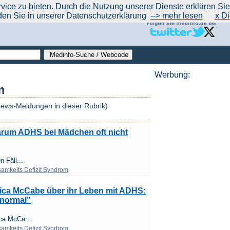
|
|
|
|
ce zu bieten. Durch die Nutzung unserer Dienste erklären Sie s
ntrend
werben auf Medinfo
Anbieter hinzufügen (Gratis!)
über Medinfo
Feedback
den Sie in unserer Datenschutzerklärung
--> mehr lesen
x Di
Werbung:
m
News-Meldungen in dieser Rubrik)
rum ADHS bei Mädchen oft nicht
 Fäll...
mkeits Defizit Syndrom
ica McCabe über ihr Leben mit ADHS:
 normal"
ca McCa...
mkeits Defizit Syndrom