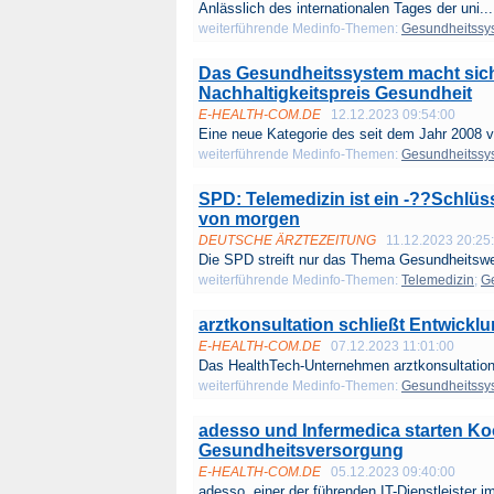
Anlässlich des internationalen Tages der uni...
weiterführende Medinfo-Themen:
Gesundheitssy
Das Gesundheitssystem macht sich
Nachhaltigkeitspreis Gesundheit
E-HEALTH-COM.DE
12.12.2023 09:54:00
Eine neue Kategorie des seit dem Jahr 2008 v
weiterführende Medinfo-Themen:
Gesundheitssy
SPD: Telemedizin ist ein -??Schlü
von morgen
DEUTSCHE ÄRZTEZEITUNG
11.12.2023 20:25
Die SPD streift nur das Thema Gesundheitswe
weiterführende Medinfo-Themen:
Telemedizin
;
G
arztkonsultation schließt Entwicklu
E-HEALTH-COM.DE
07.12.2023 11:01:00
Das HealthTech-Unternehmen arztkonsultation 
weiterführende Medinfo-Themen:
Gesundheitssy
adesso und Infermedica starten Ko
Gesundheitsversorgung
E-HEALTH-COM.DE
05.12.2023 09:40:00
adesso, einer der führenden IT-Dienstleister im