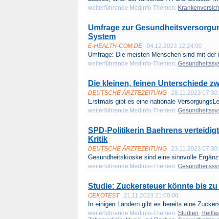
weiterführende Medinfo-Themen:
Krankenversic
Umfrage zur Gesundheitsversorgun
System
E-HEALTH-COM.DE
04.12.2023 12:24:00
Umfrage: Die meisten Menschen sind mit der 
weiterführende Medinfo-Themen:
Gesundheitssy
Die kleinen, feinen Unterschiede zw
DEUTSCHE ÄRZTEZEITUNG
28.11.2023 07:30
Erstmals gibt es eine nationale VersorgungsLeit
weiterführende Medinfo-Themen:
Gesundheitssy
SPD-Politikerin Baehrens verteidi
Kritik
DEUTSCHE ÄRZTEZEITUNG
23.11.2023 07:30
Gesundheitskioske sind eine sinnvolle Ergänz
weiterführende Medinfo-Themen:
Gesundheitssy
Studie: Zuckersteuer könnte bis zu
OEKOTEST
21.11.2023 21:00:00
In einigen Ländern gibt es bereits eine Zuckers
weiterführende Medinfo-Themen:
Studien
;
Heilfa