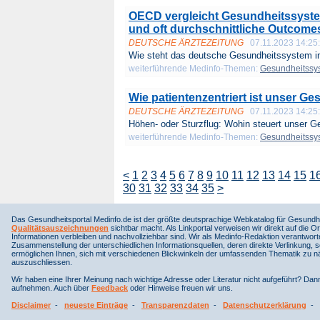
OECD vergleicht Gesundheitssyste
und oft durchschnittliche Outcome
DEUTSCHE ÄRZTEZEITUNG
07.11.2023 14:25
Wie steht das deutsche Gesundheitssystem im
weiterführende Medinfo-Themen:
Gesundheitssy
Wie patientenzentriert ist unser G
DEUTSCHE ÄRZTEZEITUNG
07.11.2023 14:25
Höhen- oder Sturzflug: Wohin steuert unser G
weiterführende Medinfo-Themen:
Gesundheitssy
<
1
2
3
4
5
6
7
8
9
10
11
12
13
14
15
1
30
31
32
33
34
35
>
Das Gesundheitsportal Medinfo.de ist der größte deutsprachige Webkatalog für Gesundhe
Qualitätsauszeichnungen
sichtbar macht. Als Linkportal verweisen wir direkt auf die Or
Informationen verbleiben und nachvollziehbar sind. Wir als Medinfo-Redaktion verantwort
Zusammenstellung der unterschiedlichen Informationsquellen, deren direkte Verlinkung, 
ermöglichen Ihnen, sich mit verschiedenen Blickwinkeln der umfassenden Thematik zu näh
auszuschliessen.
Wir haben eine Ihrer Meinung nach wichtige Adresse oder Literatur nicht aufgeführt? Da
aufnehmen. Auch über
Feedback
oder Hinweise freuen wir uns.
Disclaimer
-
neueste Einträge
-
Transparenzdaten
-
Datenschutzerklärung
-