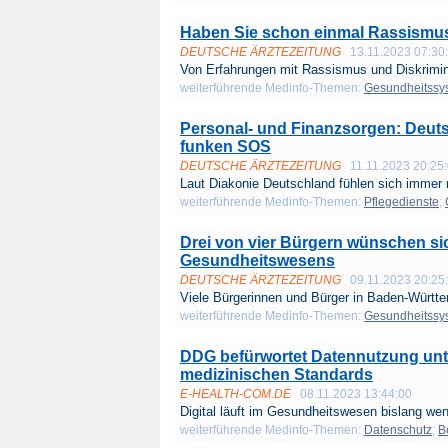
Haben Sie schon einmal Rassismus i
DEUTSCHE ÄRZTEZEITUNG
13.11.2023 07:30
Von Erfahrungen mit Rassismus und Diskrimini
weiterführende Medinfo-Themen:
Gesundheitssy
Personal- und Finanzsorgen: Deut
funken SOS
DEUTSCHE ÄRZTEZEITUNG
11.11.2023 20:25
Laut Diakonie Deutschland fühlen sich immer 
weiterführende Medinfo-Themen:
Pflegedienste
;
Drei von vier Bürgern wünschen sich
Gesundheitswesens
DEUTSCHE ÄRZTEZEITUNG
09.11.2023 20:25
Viele Bürgerinnen und Bürger in Baden-Württe
weiterführende Medinfo-Themen:
Gesundheitssy
DDG befürwortet Datennutzung unt
medizinischen Standards
E-HEALTH-COM.DE
08.11.2023 13:44:00
Digital läuft im Gesundheitswesen bislang weni
weiterführende Medinfo-Themen:
Datenschutz
;
B