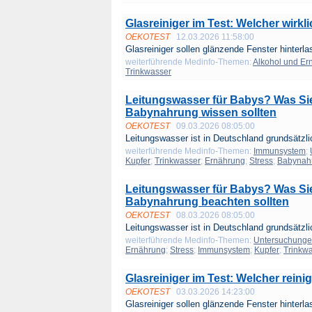
Glasreiniger im Test: Welcher wirkli
OEKOTEST
12.03.2026 11:58:00
Glasreiniger sollen glänzende Fenster hinterla
weiterführende Medinfo-Themen:
Alkohol und Er
Trinkwasser
Leitungswasser für Babys? Was Sie
Babynahrung wissen sollten
OEKOTEST
09.03.2026 08:05:00
Leitungswasser ist in Deutschland grundsätzlic
weiterführende Medinfo-Themen:
Immunsystem
;
Kupfer
;
Trinkwasser
;
Ernährung
;
Stress
;
Babynah
Leitungswasser für Babys? Was Sie
Babynahrung beachten sollten
OEKOTEST
08.03.2026 08:05:00
Leitungswasser ist in Deutschland grundsätzlic
weiterführende Medinfo-Themen:
Untersuchung
Ernährung
;
Stress
;
Immunsystem
;
Kupfer
;
Trinkw
Glasreiniger im Test: Welcher reini
OEKOTEST
03.03.2026 14:23:00
Glasreiniger sollen glänzende Fenster hinterla