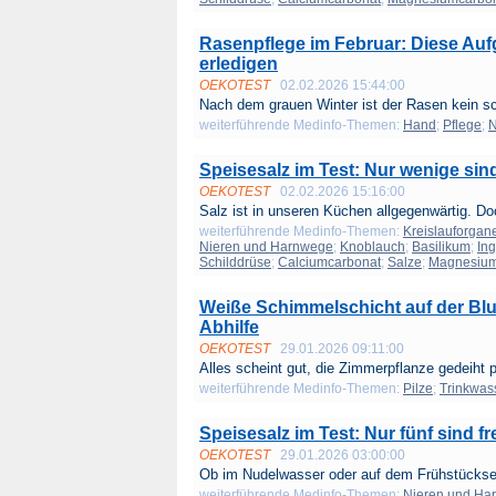
Rasenpflege im Februar: Diese Auf
erledigen
OEKOTEST
02.02.2026 15:44:00
Nach dem grauen Winter ist der Rasen kein sc
weiterführende Medinfo-Themen:
Hand
;
Pflege
;
N
Speisesalz im Test: Nur wenige sind
OEKOTEST
02.02.2026 15:16:00
Salz ist in unseren Küchen allgegenwärtig. Do
weiterführende Medinfo-Themen:
Kreislauforgan
Nieren und Harnwege
;
Knoblauch
;
Basilikum
;
In
Schilddrüse
;
Calciumcarbonat
;
Salze
;
Magnesium
Weiße Schimmelschicht auf der Bl
Abhilfe
OEKOTEST
29.01.2026 09:11:00
Alles scheint gut, die Zimmerpflanze gedeiht p
weiterführende Medinfo-Themen:
Pilze
;
Trinkwas
Speisesalz im Test: Nur fünf sind fr
OEKOTEST
29.01.2026 03:00:00
Ob im Nudelwasser oder auf dem Frühstücksei
weiterführende Medinfo-Themen:
Nieren und Ha