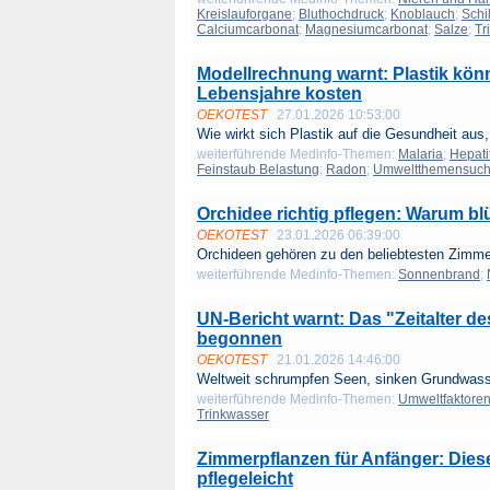
Kreislauforgane
;
Bluthochdruck
;
Knoblauch
;
Schi
Calciumcarbonat
;
Magnesiumcarbonat
;
Salze
;
Tr
Modellrechnung warnt: Plastik kön
Lebensjahre kosten
OEKOTEST
27.01.2026 10:53:00
Wie wirkt sich Plastik auf die Gesundheit aus,
weiterführende Medinfo-Themen:
Malaria
;
Hepati
Feinstaub Belastung
;
Radon
;
Umweltthemensuc
Orchidee richtig pflegen: Warum bl
OEKOTEST
23.01.2026 06:39:00
Orchideen gehören zu den beliebtesten Zimmer
weiterführende Medinfo-Themen:
Sonnenbrand
;
UN-Bericht warnt: Das "Zeitalter d
begonnen
OEKOTEST
21.01.2026 14:46:00
Weltweit schrumpfen Seen, sinken Grundwass
weiterführende Medinfo-Themen:
Umweltfaktore
Trinkwasser
Zimmerpflanzen für Anfänger: Diese
pflegeleicht