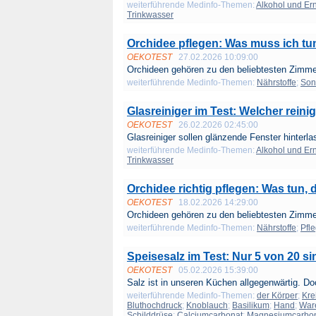
weiterführende Medinfo-Themen:
Alkohol und Er
Trinkwasser
Orchidee pflegen: Was muss ich tu
OEKOTEST
27.02.2026 10:09:00
Orchideen gehören zu den beliebtesten Zimmer
weiterführende Medinfo-Themen:
Nährstoffe
;
Son
Glasreiniger im Test: Welcher reinig
OEKOTEST
26.02.2026 02:45:00
Glasreiniger sollen glänzende Fenster hinterla
weiterführende Medinfo-Themen:
Alkohol und Er
Trinkwasser
Orchidee richtig pflegen: Was tun, 
OEKOTEST
18.02.2026 14:29:00
Orchideen gehören zu den beliebtesten Zimmer
weiterführende Medinfo-Themen:
Nährstoffe
;
Pfl
Speisesalz im Test: Nur 5 von 20 si
OEKOTEST
05.02.2026 15:39:00
Salz ist in unseren Küchen allgegenwärtig. Do
weiterführende Medinfo-Themen:
der Körper
;
Kre
Bluthochdruck
;
Knoblauch
;
Basilikum
;
Hand
;
War
Schilddrüse
;
Calciumcarbonat
;
Magnesiumcarbo