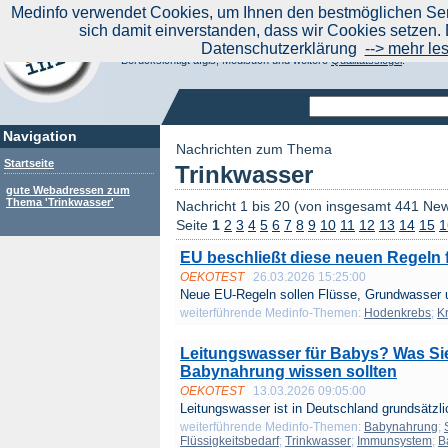
|
Medinfo verwendet Cookies, um Ihnen den bestmöglichen Serv
Aktuelle Nachrichten
Nachrichte
sich damit einverstanden, dass wir Cookies setzen. 
Suchen Sie noch oder Finden Sie schon?
Datenschutzerklärung
--> mehr le
Medinfo.de - Meta-Portal für Gesundheitsthemen
Berücksichtigt afgis, Medisuch und weitere
Qualitätssiegel
.
Navigation
Nachrichten zum Thema
Startseite
Trinkwasser
gute Webadressen zum
Thema 'Trinkwasser'
Nachricht 1 bis 20 (von insgesamt 441 Ne
Seite
1
2
3
4
5
6
7
8
9
10
11
12
13
14
15
1
EU beschließt diese neuen Regeln
OEKOTEST
26.03.2026 15:25:00
Neue EU-Regeln sollen Flüsse, Grundwasser 
weiterführende Medinfo-Themen:
Hodenkrebs
;
K
Leitungswasser für Babys? Was Sie
Babynahrung wissen sollten
OEKOTEST
13.03.2026 09:05:00
Leitungswasser ist in Deutschland grundsätzlic
weiterführende Medinfo-Themen:
Babynahrung
;
Flüssigkeitsbedarf
;
Trinkwasser
;
Immunsystem
;
B