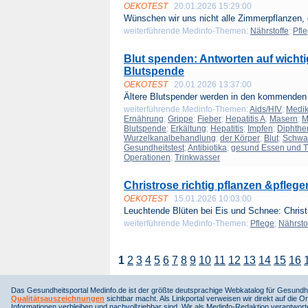
OEKOTEST
20.01.2026 15:29:00
Wünschen wir uns nicht alle Zimmerpflanzen, d
weiterführende Medinfo-Themen:
Nährstoffe
;
Pfl
Blut spenden: Antworten auf wichti
Blutspende
OEKOTEST
20.01.2026 13:37:00
Ältere Blutspender werden in den kommenden 
weiterführende Medinfo-Themen:
Aids/HIV
;
Medi
Ernährung
;
Grippe
;
Fieber
;
Hepatitis A
;
Masern
;
M
Blutspende
;
Erkältung
;
Hepatitis
;
Impfen
;
Diphthe
Wurzelkanalbehandlung
;
der Körper
;
Blut
;
Schwan
Gesundheitstest
;
Antibiotika
;
gesund Essen und T
Operationen
;
Trinkwasser
Christrose richtig pflanzen &pflege
OEKOTEST
15.01.2026 10:03:00
Leuchtende Blüten bei Eis und Schnee: Christr
weiterführende Medinfo-Themen:
Pflege
;
Nährsto
1
2
3
4
5
6
7
8
9
10
11
12
13
14
15
16
Das Gesundheitsportal Medinfo.de ist der größte deutsprachige Webkatalog für Gesundhe
Qualitätsauszeichnungen
sichtbar macht. Als Linkportal verweisen wir direkt auf die Or
Informationen verbleiben und nachvollziehbar sind. Wir als Medinfo-Redaktion verantwort