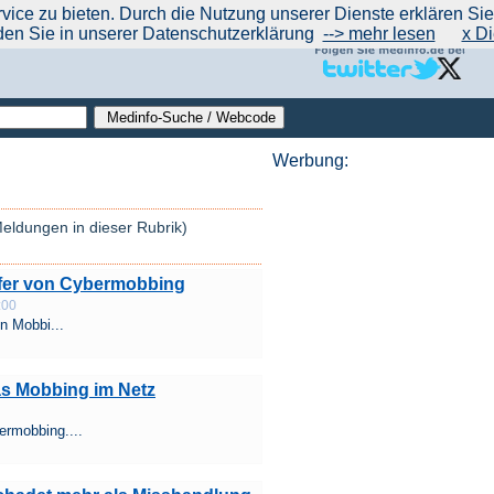
|
|
|
|
ce zu bieten. Durch die Nutzung unserer Dienste erklären Sie s
ntrend
werben auf Medinfo
Anbieter hinzufügen (Gratis!)
über Medinfo
Feedback
den Sie in unserer Datenschutzerklärung
--> mehr lesen
x Di
Werbung:
eldungen in dieser Rubrik)
fer von Cybermobbing
:00
n Mobbi...
as Mobbing im Netz
rmobbing....