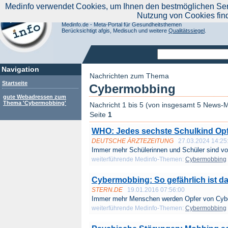
|
Medinfo verwendet Cookies, um Ihnen den bestmöglichen Servi
Aktuelle Nachrichten
Nachrichte
Nutzung von Cookies fin
Suchen Sie noch oder Finden Sie schon?
Medinfo.de - Meta-Portal für Gesundheitsthemen
Berücksichtigt afgis, Medisuch und weitere
Qualitätssiegel
.
Navigation
Nachrichten zum Thema
Startseite
Cybermobbing
gute Webadressen zum
Thema 'Cybermobbing'
Nachricht 1 bis 5 (von insgesamt 5 News-M
Seite
1
WHO: Jedes sechste Schulkind Op
DEUTSCHE ÄRZTEZEITUNG
27.03.2024 14:25
Immer mehr Schülerinnen und Schüler sind vo
weiterführende Medinfo-Themen:
Cybermobbing
Cybermobbing: So gefährlich ist d
STERN.DE
19.01.2016 07:56:00
Immer mehr Menschen werden Opfer von Cybe
weiterführende Medinfo-Themen:
Cybermobbing