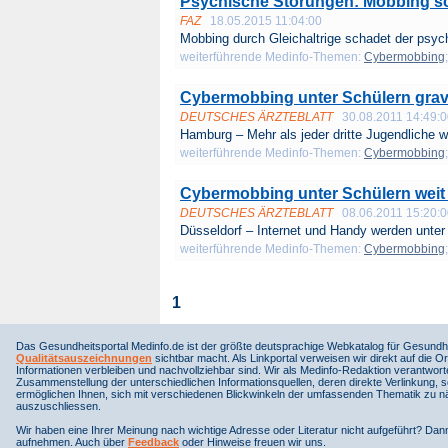
Psychische Störungen: Mobbing s
FAZ
18.05.2015 11:04:00
Mobbing durch Gleichaltrige schadet der psych
weiterführende Medinfo-Themen:
Cybermobbing
Cybermobbing unter Schülern gra
DEUTSCHES ÄRZTEBLATT
30.08.2011 14:49:
Hamburg – Mehr als jeder dritte Jugendliche w
weiterführende Medinfo-Themen:
Cybermobbing
Cybermobbing unter Schülern weit 
DEUTSCHES ÄRZTEBLATT
08.06.2011 15:20:
Düsseldorf – Internet und Handy werden unter 
weiterführende Medinfo-Themen:
Cybermobbing
1
Das Gesundheitsportal Medinfo.de ist der größte deutsprachige Webkatalog für Gesundhe
Qualitätsauszeichnungen
sichtbar macht. Als Linkportal verweisen wir direkt auf die Or
Informationen verbleiben und nachvollziehbar sind. Wir als Medinfo-Redaktion verantwort
Zusammenstellung der unterschiedlichen Informationsquellen, deren direkte Verlinkung, 
ermöglichen Ihnen, sich mit verschiedenen Blickwinkeln der umfassenden Thematik zu näh
auszuschliessen.
Wir haben eine Ihrer Meinung nach wichtige Adresse oder Literatur nicht aufgeführt? Da
aufnehmen. Auch über
Feedback
oder Hinweise freuen wir uns.