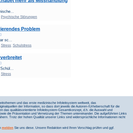
chadet mehr als Misshandlung
ische...
;
Psychische Störungen
vierendes Problem
00
ar sc...
;
Stress
;
Schulstress
verbreitet
00
Schül...
;
Stress
itsthemen und das erste medizinische Infoleitsystem weltweit, das
iginalquellen der Information, so dass dort jeweils die Autoren-/Urheberschaft für die
en das qualitätsorientierte Infoleitsystem-Gesamtkonzept, d.h. die Auswahl und
sowie die Präsentation und Vernetzung der Themen untereinander. Die aufgeführten Links
ern. Trotz der hohen Qualität unserer Links sind widersprüchliche Informationen nicht
nn
melden
Sie uns diese. Unsere Redaktion wird Ihren Vorschlag prüfen und ggf.