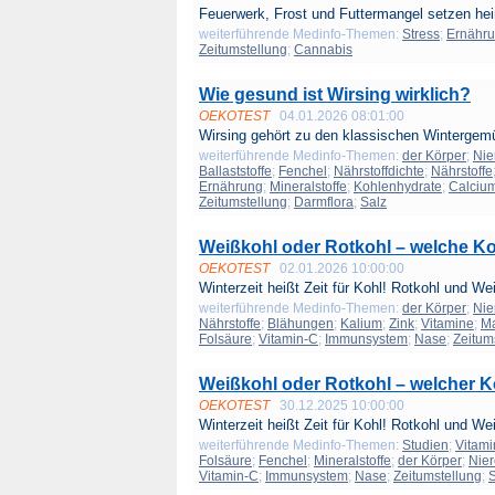
Feuerwerk, Frost und Futtermangel setzen hei
weiterführende Medinfo-Themen:
Stress
;
Ernähr
Zeitumstellung
;
Cannabis
Wie gesund ist Wirsing wirklich?
OEKOTEST
04.01.2026 08:01:00
Wirsing gehört zu den klassischen Wintergem
weiterführende Medinfo-Themen:
der Körper
;
Nie
Ballaststoffe
;
Fenchel
;
Nährstoffdichte
;
Nährstoffe
Ernährung
;
Mineralstoffe
;
Kohlenhydrate
;
Calciu
Zeitumstellung
;
Darmflora
;
Salz
Weißkohl oder Rotkohl – welche Ko
OEKOTEST
02.01.2026 10:00:00
Winterzeit heißt Zeit für Kohl! Rotkohl und We
weiterführende Medinfo-Themen:
der Körper
;
Nie
Nährstoffe
;
Blähungen
;
Kalium
;
Zink
;
Vitamine
;
M
Folsäure
;
Vitamin-C
;
Immunsystem
;
Nase
;
Zeitum
Weißkohl oder Rotkohl – welcher K
OEKOTEST
30.12.2025 10:00:00
Winterzeit heißt Zeit für Kohl! Rotkohl und We
weiterführende Medinfo-Themen:
Studien
;
Vitami
Folsäure
;
Fenchel
;
Mineralstoffe
;
der Körper
;
Nie
Vitamin-C
;
Immunsystem
;
Nase
;
Zeitumstellung
;
S