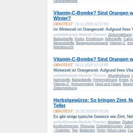
Stickstoffdioxid
Vitamin-C-Bombe? Sind Orangen wi
Winter?
OEKOTEST
24.11.2025 12:37:00
Im Winterzeit ist Orangenzeit: Aufgrund ihres V
weiterführende Medinfo-Themen:
Zeitumstellung
Ballaststoffe
;
Krebs
;
Ernährung
;
Nährstoffe
;
Calc
Mineralstoffe
;
Bewegungsapparat
;
Vitamin-C
;
Im
Nikotinsucht
Vitamin-C-Bombe? Sind Orangen wir
OEKOTEST
20.11.2025 07:15:00
Winterzeit ist Orangenzeit: Aufgrund ihres Vita
weiterführende Medinfo-Themen:
Wundheilung
;
Nährstoffe
;
Ballaststoffe
;
Fehlernährung
;
Krebs
;
A
Vitamin-C
;
Immunsystem
;
Haut und Haare
;
Beweg
Zeitumstellung
Herbstgewürze: So bringen Zimt, 
Teller
OEKOTEST
25.10.2025 07:45:00
Es gibt einige typische Gewürze wie Zimt, Nel
weiterführende Medinfo-Themen:
Aromen
;
Diabe
Kopfschmerzen
;
Rheuma
;
Schlafstörungen
;
Zahn
- Diabetes
;
Tee
;
Bakterien
;
Viren
;
Allium cepa
;
Cu