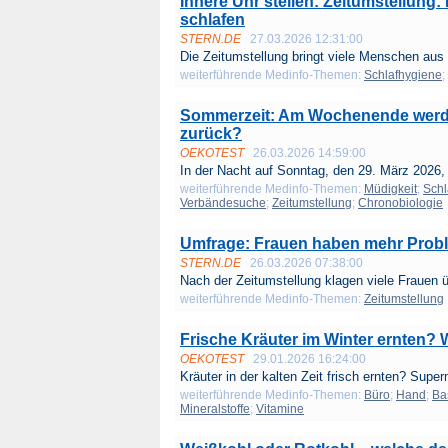
Innere Uhr stellen: Zeitumstellung:
schlafen
STERN.DE
27.03.2026 12:31:00
Die Zeitumstellung bringt viele Menschen aus
weiterführende Medinfo-Themen:
Schlafhygiene
;
Sommerzeit: Am Wochenende werden
zurück?
OEKOTEST
26.03.2026 14:59:00
In der Nacht auf Sonntag, den 29. März 2026, i
weiterführende Medinfo-Themen:
Müdigkeit
;
Schl
Verbändesuche
;
Zeitumstellung
;
Chronobiologie
Umfrage: Frauen haben mehr Probl
STERN.DE
26.03.2026 07:38:00
Nach der Zeitumstellung klagen viele Frauen ü
weiterführende Medinfo-Themen:
Zeitumstellung
Frische Kräuter im Winter ernten? 
OEKOTEST
29.01.2026 16:24:00
Kräuter in der kalten Zeit frisch ernten? Super
weiterführende Medinfo-Themen:
Büro
;
Hand
;
Ba
Mineralstoffe
;
Vitamine