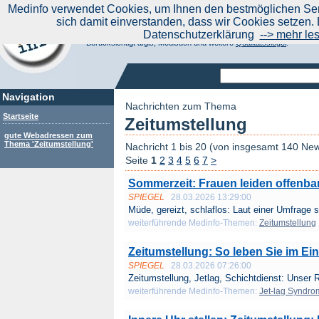
|
Medinfo verwendet Cookies, um Ihnen den bestmöglichen Serv
Aktuelle Nachrichten
Nachrichte
sich damit einverstanden, dass wir Cookies setzen. 
Suchen Sie noch oder Finden Sie schon?
Datenschutzerklärung
--> mehr le
Medinfo.de - Meta-Portal für Gesundheitsthemen
Berücksichtigt afgis, Medisuch und weitere
Qualitätssiegel
.
Navigation
Nachrichten zum Thema
Startseite
Zeitumstellung
gute Webadressen zum
Thema 'Zeitumstellung'
Nachricht 1 bis 20 (von insgesamt 140 Ne
Seite
1
2
3
4
5
6
7
>
Sommerzeit: Frauen leiden offenbar
SPIEGEL
28.03.2026 13:29:00
Müde, gereizt, schlaflos: Laut einer Umfrage s
weiterführende Medinfo-Themen:
Zeitumstellung
Zeitumstellung: So leben Sie im Ein
SPIEGEL
28.03.2026 07:26:00
Zeitumstellung, Jetlag, Schichtdienst: Unser R
weiterführende Medinfo-Themen:
Jet-lag Syndro