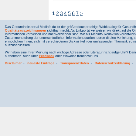
1
2
3
4
5
6
7
>
Das Gesundheitsportal Medinfo.de ist der größte deutsprachige Webkatalog für Gesundhe
Qualitätsauszeichnungen
sichtbar macht. Als Linkportal verweisen wir direkt auf die Or
Informationen verbleiben und nachvollziehbar sind. Wir als Medinfo-Redaktion verantwort
Zusammenstellung der unterschiedlichen Informationsquellen, deren direkte Verlinkung, 
ermöglichen Ihnen, sich mit verschiedenen Blickwinkeln der umfassenden Thematik zu näh
auszuschliessen.
Wir haben eine Ihrer Meinung nach wichtige Adresse oder Literatur nicht aufgeführt? Da
aufnehmen. Auch über
Feedback
oder Hinweise freuen wir uns.
Disclaimer
-
neueste Einträge
-
Transparenzdaten
-
Datenschutzerklärung
-