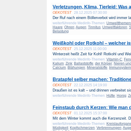
Verletzungen, Klima, Tierleid: Was a
OEKOTEST
28.12.2025 07:30:00
Der Ruf nach einem Böllerverbot wird immer lau
weiterführende Medinfo-Themen:
Umweltthemen
Haare
;
Ohren
;
Augen
;
Tinnitus
;
Umweltfaktoren
;
S
Belastung
Weißkohl oder Rotkohl – welcher i
OEKOTEST
25.12.2025 11:00:00
Winterzeit heißt Zeit für Kohl! Rotkohl und We
weiterführende Medinfo-Themen:
Vitamin-C
;
Fen
Kalium
;
Zink
;
Ballaststoffe
;
der Körper
;
Nieren un
Calcium
;
Blähungen
;
Mineralstoffe
;
Immunsystem
Bratapfel selber machen: Traditione
OEKOTEST
22.12.2025 14:19:00
Draußen ist es kalt – und drinnen verbreitet sic
weiterführende Medinfo-Themen:
Hüfte
;
Honig
;
Z
Feinstaub durch Kerzen: Wie man d
OEKOTEST
01.12.2025 15:37:00
Mit dem Winter kommt auch die Kerzenzeit. D
weiterführende Medinfo-Themen:
Kreislauforgan
Müdigkeit
;
Kopfschmerzen
;
Verbrennungen
;
Aug