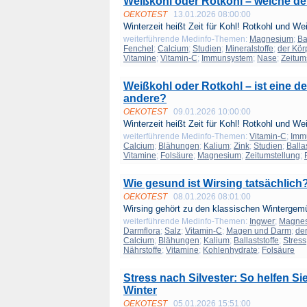
Weißkohl oder Rotkohl – welche de
OEKOTEST
13.01.2026 08:00:00
Winterzeit heißt Zeit für Kohl! Rotkohl und We
weiterführende Medinfo-Themen:
Magnesium
;
Ba
Fenchel
;
Calcium
;
Studien
;
Mineralstoffe
;
der Kör
Vitamine
;
Vitamin-C
;
Immunsystem
;
Nase
;
Zeitum
Weißkohl oder Rotkohl – ist eine d
andere?
OEKOTEST
09.01.2026 10:00:00
Winterzeit heißt Zeit für Kohl! Rotkohl und We
weiterführende Medinfo-Themen:
Vitamin-C
;
Imm
Calcium
;
Blähungen
;
Kalium
;
Zink
;
Studien
;
Balla
Vitamine
;
Folsäure
;
Magnesium
;
Zeitumstellung
;
Wie gesund ist Wirsing tatsächlich
OEKOTEST
08.01.2026 08:01:00
Wirsing gehört zu den klassischen Wintergem
weiterführende Medinfo-Themen:
Ingwer
;
Magne
Darmflora
;
Salz
;
Vitamin-C
;
Magen und Darm
;
de
Calcium
;
Blähungen
;
Kalium
;
Ballaststoffe
;
Stress
Nährstoffe
;
Vitamine
;
Kohlenhydrate
;
Folsäure
Stress nach Silvester: So helfen S
Winter
OEKOTEST
05.01.2026 15:51:00