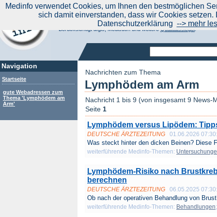
|
Medinfo verwendet Cookies, um Ihnen den bestmöglichen Serv
Aktuelle Nachrichten
Nachrichte
sich damit einverstanden, dass wir Cookies setzen. 
Suchen Sie noch oder Finden Sie schon?
Datenschutzerklärung
--> mehr le
Medinfo.de - Meta-Portal für Gesundheitsthemen
Berücksichtigt afgis, Medisuch und weitere
Qualitätssiegel
.
Navigation
Nachrichten zum Thema
Startseite
Lymphödem am Arm
gute Webadressen zum
Thema 'Lymphödem am
Nachricht 1 bis 9 (von insgesamt 9 News-M
Arm'
Seite
1
Lymphödem versus Lipödem: Tipps 
DEUTSCHE ÄRZTEZEITUNG
01.06.2026 07:30
Was steckt hinter den dicken Beinen? Diese Fr
weiterführende Medinfo-Themen:
Untersuchung
Lymphödem-Risiko nach Brustkrebs
berechnen
DEUTSCHE ÄRZTEZEITUNG
06.05.2025 07:30
Ob nach der operativen Behandlung von Brustk
weiterführende Medinfo-Themen:
Behandlungen