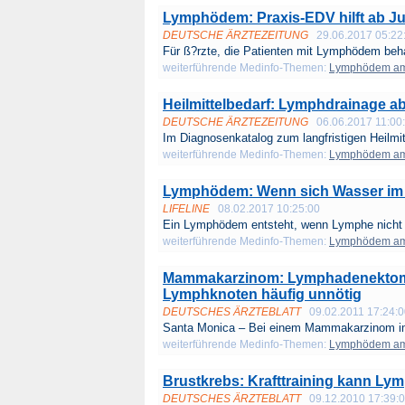
Lymphödem: Praxis-EDV hilft ab Jul
DEUTSCHE ÄRZTEZEITUNG
29.06.2017 05:22
Für ß?rzte, die Patienten mit Lymphödem beha
weiterführende Medinfo-Themen:
Lymphödem am
Heilmittelbedarf: Lymphdrainage ab 
DEUTSCHE ÄRZTEZEITUNG
06.06.2017 11:00
Im Diagnosenkatalog zum langfristigen Heilmit
weiterführende Medinfo-Themen:
Lymphödem am
Lymphödem: Wenn sich Wasser im
LIFELINE
08.02.2017 10:25:00
Ein Lymphödem entsteht, wenn Lymphe nicht 
weiterführende Medinfo-Themen:
Lymphödem am
Mammakarzinom: Lymphadenektomie
Lymphknoten häufig unnötig
DEUTSCHES ÄRZTEBLATT
09.02.2011 17:24:
Santa Monica – Bei einem Mammakarzinom im
weiterführende Medinfo-Themen:
Lymphödem am
Brustkrebs: Krafttraining kann L
DEUTSCHES ÄRZTEBLATT
09.12.2010 17:39: