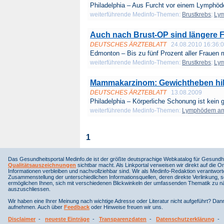
Philadelphia – Aus Furcht vor einem Lymphöd
weiterführende Medinfo-Themen:
Brustkrebs
;
Ly
Auch nach Brust-OP sind längere F
DEUTSCHES ÄRZTEBLATT
24.08.2010 16:36:
Edmonton – Bis zu fünf Prozent aller Frauen mi
weiterführende Medinfo-Themen:
Brustkrebs
;
Ly
Mammakarzinom: Gewichtheben hi
DEUTSCHES ÄRZTEBLATT
13.08.2009
Philadelphia – Körperliche Schonung ist kein gu
weiterführende Medinfo-Themen:
Lymphödem am
1
Das Gesundheitsportal Medinfo.de ist der größte deutsprachige Webkatalog für Gesundhe
Qualitätsauszeichnungen
sichtbar macht. Als Linkportal verweisen wir direkt auf die Or
Informationen verbleiben und nachvollziehbar sind. Wir als Medinfo-Redaktion verantwort
Zusammenstellung der unterschiedlichen Informationsquellen, deren direkte Verlinkung, 
ermöglichen Ihnen, sich mit verschiedenen Blickwinkeln der umfassenden Thematik zu näh
auszuschliessen.
Wir haben eine Ihrer Meinung nach wichtige Adresse oder Literatur nicht aufgeführt? Da
aufnehmen. Auch über
Feedback
oder Hinweise freuen wir uns.
Disclaimer
-
neueste Einträge
-
Transparenzdaten
-
Datenschutzerklärung
-