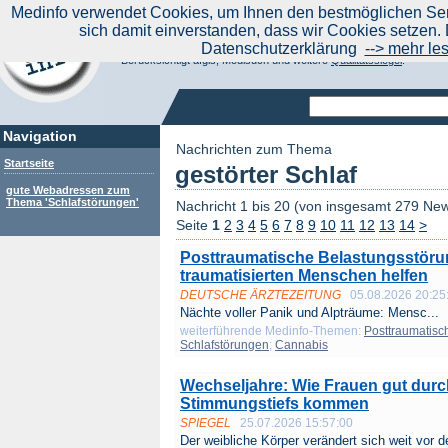
|
Medinfo verwendet Cookies, um Ihnen den bestmöglichen Serv
Aktuelle Nachrichten
Nachrichte
sich damit einverstanden, dass wir Cookies setzen. 
Suchen Sie noch oder Finden Sie schon?
Datenschutzerklärung
--> mehr le
Medinfo.de - Meta-Portal für Gesundheitsthemen
Berücksichtigt afgis, Medisuch und weitere
Qualitätssiegel
.
Navigation
Nachrichten zum Thema
Startseite
gestörter Schlaf
gute Webadressen zum
Thema 'Schlafstörungen'
Nachricht 1 bis 20 (von insgesamt 279 Ne
Seite
1
2
3
4
5
6
7
8
9
10
11
12
13
14
>
Posttraumatische Belastungsstöru
traumatisierten Menschen helfen
DEUTSCHE ÄRZTEZEITUNG
05.08.2026 20:25
Nächte voller Panik und Alpträume: Mensc...
weiterführende Medinfo-Themen:
Posttraumatisc
Schlafstörungen
;
Cannabis
Wechseljahre: Wie Frauen gut dur
Stimmungstiefs kommen
SPIEGEL
25.07.2026 15:57:00
Der weibliche Körper verändert sich weit vor der