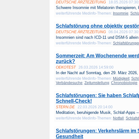
DEUTSCHE ÄRZTEZEITUNG
18.05.2026 07:30
Schwere Insomnie mit Melatonin therapieren, k
weiterführende Medinfo-Themen:
Insomnie
;
Schl
Schlafstörung ohne objektiv gestör
DEUTSCHE ÄRZTEZEITUNG
06.04.2026 07:30
Insomnien sind nach ICD-11 und DSM-5 allein 
weiterführende Medinfo-Themen:
Schlafstörunge
Sommerzeit: Am Wochenende werden
zurück?
OEKOTEST
26.03.2026 14:59:00
In der Nacht auf Sonntag, den 29. März 2026, i
weiterführende Medinfo-Themen:
Müdigkeit
;
Schl
Verbändesuche
;
Zeitumstellung
;
Chronobiologie
Schlafstörungen: Sie haben Schla
Schnell-Check!
STERN.DE
22.03.2026 20:14:00
Meditation, beruhigende Musik, Schlaf-Apps – 
weiterführende Medinfo-Themen:
Notfall
;
Schlafs
Schlafstörungen: Verkehrslärm im S
Gesundheit