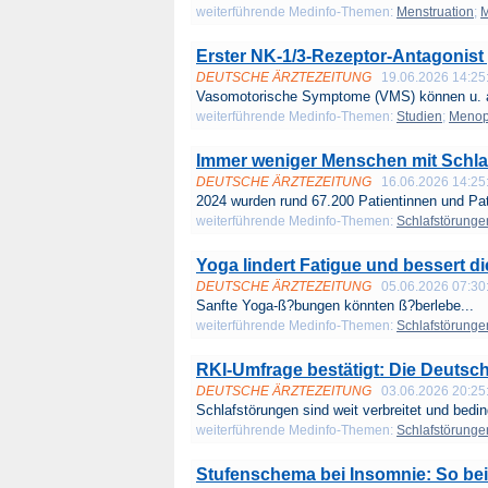
weiterführende Medinfo-Themen:
Menstruation
;
Erster NK-1/3-Rezeptor-Antagonis
DEUTSCHE ÄRZTEZEITUNG
19.06.2026 14:25
Vasomotorische Symptome (VMS) können u. a
weiterführende Medinfo-Themen:
Studien
;
Meno
Immer weniger Menschen mit Schl
DEUTSCHE ÄRZTEZEITUNG
16.06.2026 14:25
2024 wurden rund 67.200 Patientinnen und Pat
weiterführende Medinfo-Themen:
Schlafstörunge
Yoga lindert Fatigue und bessert 
DEUTSCHE ÄRZTEZEITUNG
05.06.2026 07:30
Sanfte Yoga-ß?bungen könnten ß?berlebe...
weiterführende Medinfo-Themen:
Schlafstörunge
RKI-Umfrage bestätigt: Die Deutsch
DEUTSCHE ÄRZTEZEITUNG
03.06.2026 20:25
Schlafstörungen sind weit verbreitet und bedin
weiterführende Medinfo-Themen:
Schlafstörunge
Stufenschema bei Insomnie: So bei