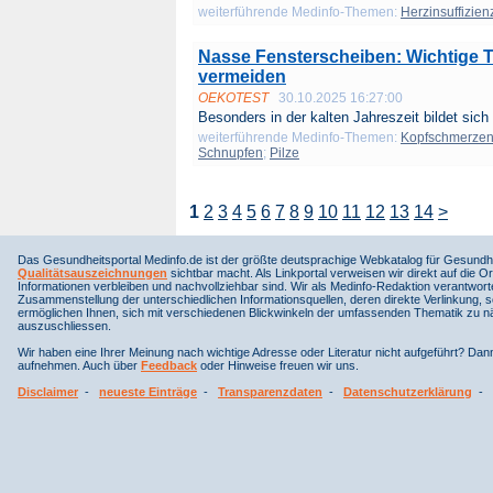
weiterführende Medinfo-Themen:
Herzinsuffizien
Nasse Fensterscheiben: Wichtige 
vermeiden
OEKOTEST
30.10.2025 16:27:00
Besonders in der kalten Jahreszeit bildet sich 
weiterführende Medinfo-Themen:
Kopfschmerze
Schnupfen
;
Pilze
1
2
3
4
5
6
7
8
9
10
11
12
13
14
>
Das Gesundheitsportal Medinfo.de ist der größte deutsprachige Webkatalog für Gesundhe
Qualitätsauszeichnungen
sichtbar macht. Als Linkportal verweisen wir direkt auf die Or
Informationen verbleiben und nachvollziehbar sind. Wir als Medinfo-Redaktion verantwort
Zusammenstellung der unterschiedlichen Informationsquellen, deren direkte Verlinkung, 
ermöglichen Ihnen, sich mit verschiedenen Blickwinkeln der umfassenden Thematik zu näh
auszuschliessen.
Wir haben eine Ihrer Meinung nach wichtige Adresse oder Literatur nicht aufgeführt? Da
aufnehmen. Auch über
Feedback
oder Hinweise freuen wir uns.
Disclaimer
-
neueste Einträge
-
Transparenzdaten
-
Datenschutzerklärung
-