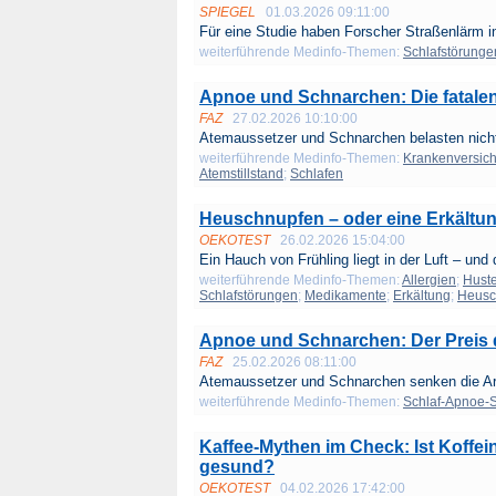
SPIEGEL
01.03.2026 09:11:00
Für eine Studie haben Forscher Straßenlärm in 
weiterführende Medinfo-Themen:
Schlafstörunge
Apnoe und Schnarchen: Die fatalen
FAZ
27.02.2026 10:10:00
Atemaussetzer und Schnarchen belasten nicht
weiterführende Medinfo-Themen:
Krankenversic
Atemstillstand
;
Schlafen
Heuschnupfen – oder eine Erkältu
OEKOTEST
26.02.2026 15:04:00
Ein Hauch von Frühling liegt in der Luft – und 
weiterführende Medinfo-Themen:
Allergien
;
Hust
Schlafstörungen
;
Medikamente
;
Erkältung
;
Heusc
Apnoe und Schnarchen: Der Preis d
FAZ
25.02.2026 08:11:00
Atemaussetzer und Schnarchen senken die Arb
weiterführende Medinfo-Themen:
Schlaf-Apnoe-
Kaffee-Mythen im Check: Ist Koffein
gesund?
OEKOTEST
04.02.2026 17:42:00