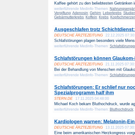
Kaffee gehört zu den beliebtesten Getränken i
weiterführende Medinfo-Themen:
Nahrungsergän
Vergiftung
;
Adenosin
;
Gehirn
;
Leberkrebs
;
Studie
Gebärmutterkrebs
;
Koffein
;
Krebs
;
Kopfschmerze
Ausgeschlafen trotz Schichtdienst
DEUTSCHE ÄRZTEZEITUNG
22.12.2025 07:30
Schlafstörungen plagen besonders viele Mens
weiterführende Medinfo-Themen:
Schlafstörunge
Schlafstörungen können Glaukom-
DEUTSCHE ÄRZTEZEITUNG
21.11.2025 07:30
Bei der Behandlung von Menschen mit Glauko
weiterführende Medinfo-Themen:
Schlafstörunge
Schlafstörungen: Er schlief nur no
Spezialprogramm half ihm
STERN.DE
17.11.2025 04:48:00
Michael Koch bekam Bluthochdruck, wurde agg
weiterführende Medinfo-Themen:
Bluthochdruck
;
Kardiologen warnen: Melatonin-Einn
DEUTSCHE ÄRZTEZEITUNG
13.11.2025 07:30
Eine beim amerikanischen Herzkongress vorges