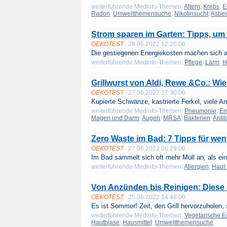
weiterführende Medinfo-Themen:
Altern
;
Krebs
;
E
Radon
;
Umweltthemensuche
;
Nikotinsucht
;
Asbes
Strom sparen im Garten: Tipps, um
OEKOTEST
28.06.2022 12:26:00
Die gestiegenen Energiekosten machen sich a
weiterführende Medinfo-Themen:
Pflege
;
Lärm
;
H
Grillwurst von Aldi, Rewe &Co.: Wie
OEKOTEST
27.06.2022 17:30:00
Kupierte Schwänze, kastrierte Ferkel, viele Ant
weiterführende Medinfo-Themen:
Pneumonie
;
Er
Magen und Darm
;
Augen
;
MRSA
;
Bakterien
;
Antib
Zero Waste im Bad: 7 Tipps für we
OEKOTEST
27.06.2022 06:29:00
Im Bad sammelt sich oft mehr Müll an, als eine
weiterführende Medinfo-Themen:
Allergien
;
Haut
Von Anzünden bis Reinigen: Diese 5 
OEKOTEST
25.06.2022 14:46:00
Es ist Sommer! Zeit, den Grill hervorzuholen, 
weiterführende Medinfo-Themen:
Vegetarische E
Hautblase
;
Hausmittel
;
Umweltthemensuche