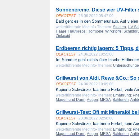
Sonnencreme: Diese vier UV-Filter 
OEKOTEST
25.06.2022 05:47:00
Bald geht es in den Sommerurlaub. Auf vielen 
weiterführende Medinfo-Themen:
Studien
;
UV-Sc
Haare
;
Hautkrebs
;
Hormone
;
Wirkstoffe
;
Schilddr
Zinkoxid
Erdbeeren richtig lagern: 5 Tipps, 
OEKOTEST
24.06.2022 10:55:00
Im Sommer geht nichts über frische Erdbeeren
weiterführende Medinfo-Themen:
Untersuchung
Grillwurst von Aldi, Rewe &Co.: So
OEKOTEST
24.06.2022 10:09:00
Kupierte Schwänze, kastrierte Ferkel, viele Ant
weiterführende Medinfo-Themen:
Ernährung
;
Pn
Magen und Darm
;
Augen
;
MRSA
;
Bakterien
;
Antib
Grillwurst-Test: Oft mit Mineralöl b
OEKOTEST
23.06.2022 02:58:00
Kupierte Schwänze, kastrierte Ferkel, kein Aus
weiterführende Medinfo-Themen:
Ernährung
;
Pn
Magen und Darm
;
Augen
;
MRSA
;
Bakterien
;
Antib