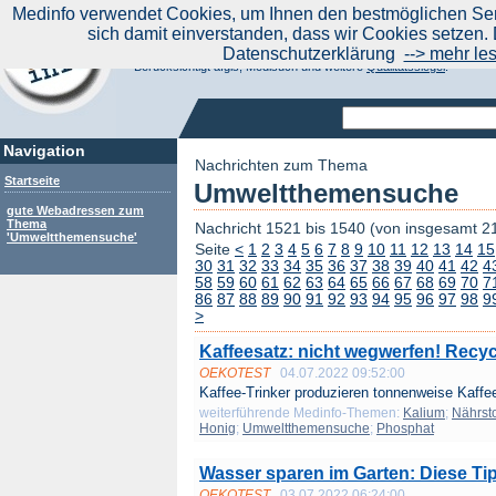
|
Medinfo verwendet Cookies, um Ihnen den bestmöglichen Serv
Aktuelle Nachrichten
Nachrichte
sich damit einverstanden, dass wir Cookies setzen. 
Suchen Sie noch oder Finden Sie schon?
Datenschutzerklärung
--> mehr le
Medinfo.de - Meta-Portal für Gesundheitsthemen
Berücksichtigt afgis, Medisuch und weitere
Qualitätssiegel
.
Navigation
Nachrichten zum Thema
Startseite
Umweltthemensuche
gute Webadressen zum
Thema
Nachricht 1521 bis 1540 (von insgesamt 2
'Umweltthemensuche'
Seite
<
1
2
3
4
5
6
7
8
9
10
11
12
13
14
15
30
31
32
33
34
35
36
37
38
39
40
41
42
4
58
59
60
61
62
63
64
65
66
67
68
69
70
7
86
87
88
89
90
91
92
93
94
95
96
97
98
9
>
Kaffeesatz: nicht wegwerfen! Recyc
OEKOTEST
04.07.2022 09:52:00
Kaffee-Trinker produzieren tonnenweise Kaffee
weiterführende Medinfo-Themen:
Kalium
;
Nährsto
Honig
;
Umweltthemensuche
;
Phosphat
Wasser sparen im Garten: Diese Ti
OEKOTEST
03.07.2022 06:24:00