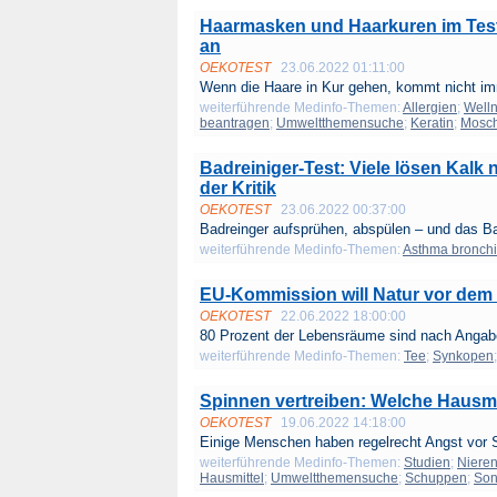
Haarmasken und Haarkuren im Test:
an
OEKOTEST
23.06.2022 01:11:00
Wenn die Haare in Kur gehen, kommt nicht im
weiterführende Medinfo-Themen:
Allergien
;
Well
beantragen
;
Umweltthemensuche
;
Keratin
;
Mosc
Badreiniger-Test: Viele lösen Kalk 
der Kritik
OEKOTEST
23.06.2022 00:37:00
Badreinger aufsprühen, abspülen – und das Bad
weiterführende Medinfo-Themen:
Asthma bronchi
EU-Kommission will Natur vor dem 
OEKOTEST
22.06.2022 18:00:00
80 Prozent der Lebensräume sind nach Angabe
weiterführende Medinfo-Themen:
Tee
;
Synkopen
Spinnen vertreiben: Welche Hausmit
OEKOTEST
19.06.2022 14:18:00
Einige Menschen haben regelrecht Angst vor S
weiterführende Medinfo-Themen:
Studien
;
Niere
Hausmittel
;
Umweltthemensuche
;
Schuppen
;
Son