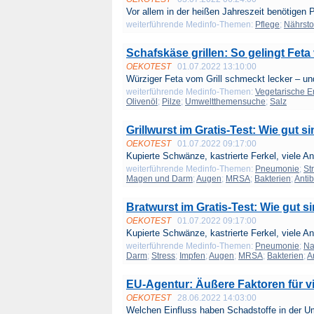
Vor allem in der heißen Jahreszeit benötigen P
weiterführende Medinfo-Themen:
Pflege
;
Nährsto
Schafskäse grillen: So gelingt Feta 
OEKOTEST
01.07.2022 13:10:00
Würziger Feta vom Grill schmeckt lecker – und 
weiterführende Medinfo-Themen:
Vegetarische E
Olivenöl
;
Pilze
;
Umweltthemensuche
;
Salz
Grillwurst im Gratis-Test: Wie gut s
OEKOTEST
01.07.2022 09:17:00
Kupierte Schwänze, kastrierte Ferkel, viele Ant
weiterführende Medinfo-Themen:
Pneumonie
;
St
Magen und Darm
;
Augen
;
MRSA
;
Bakterien
;
Antib
Bratwurst im Gratis-Test: Wie gut si
OEKOTEST
01.07.2022 09:17:00
Kupierte Schwänze, kastrierte Ferkel, viele Ant
weiterführende Medinfo-Themen:
Pneumonie
;
Na
Darm
;
Stress
;
Impfen
;
Augen
;
MRSA
;
Bakterien
;
A
EU-Agentur: Äußere Faktoren für vi
OEKOTEST
28.06.2022 14:03:00
Welchen Einfluss haben Schadstoffe in der U