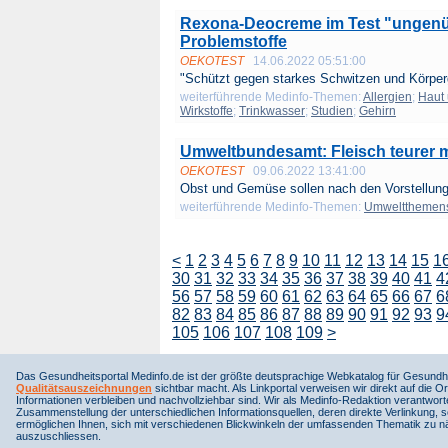
Rexona-Deocreme im Test "ungenü
Problemstoffe
OEKOTEST
14.06.2022 05:51:00
"Schützt gegen starkes Schwitzen und Körper
weiterführende Medinfo-Themen:
Allergien
;
Haut
Wirkstoffe
;
Trinkwasser
;
Studien
;
Gehirn
Umweltbundesamt: Fleisch teurer 
OEKOTEST
09.06.2022 13:41:00
Obst und Gemüse sollen nach den Vorstellung
weiterführende Medinfo-Themen:
Umweltthemen
<
1
2
3
4
5
6
7
8
9
10
11
12
13
14
15
1
30
31
32
33
34
35
36
37
38
39
40
41
4
56
57
58
59
60
61
62
63
64
65
66
67
6
82
83
84
85
86
87
88
89
90
91
92
93
9
105
106
107
108
109
>
Das Gesundheitsportal Medinfo.de ist der größte deutsprachige Webkatalog für Gesundhe
Qualitätsauszeichnungen
sichtbar macht. Als Linkportal verweisen wir direkt auf die Or
Informationen verbleiben und nachvollziehbar sind. Wir als Medinfo-Redaktion verantwort
Zusammenstellung der unterschiedlichen Informationsquellen, deren direkte Verlinkung, 
ermöglichen Ihnen, sich mit verschiedenen Blickwinkeln der umfassenden Thematik zu näh
auszuschliessen.