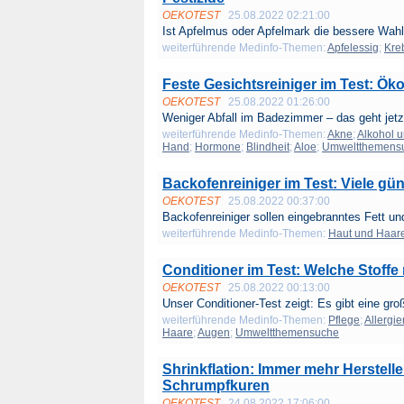
OEKOTEST
25.08.2022 02:21:00
Ist Apfelmus oder Apfelmark die bessere Wahl?
weiterführende Medinfo-Themen:
Apfelessig
;
Kre
Feste Gesichtsreiniger im Test: Ök
OEKOTEST
25.08.2022 01:26:00
Weniger Abfall im Badezimmer – das geht jetz
weiterführende Medinfo-Themen:
Akne
;
Alkohol 
Hand
;
Hormone
;
Blindheit
;
Aloe
;
Umweltthemens
Backofenreiniger im Test: Viele gün
OEKOTEST
25.08.2022 00:37:00
Backofenreiniger sollen eingebranntes Fett und
weiterführende Medinfo-Themen:
Haut und Haar
Conditioner im Test: Welche Stoffe 
OEKOTEST
25.08.2022 00:13:00
Unser Conditioner-Test zeigt: Es gibt eine groß
weiterführende Medinfo-Themen:
Pflege
;
Allergie
Haare
;
Augen
;
Umweltthemensuche
Shrinkflation: Immer mehr Herstel
Schrumpfkuren
OEKOTEST
24.08.2022 17:06:00