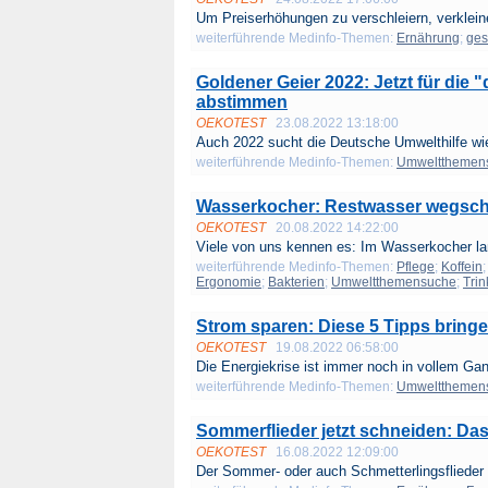
Um Preiserhöhungen zu verschleiern, verkleine
weiterführende Medinfo-Themen:
Ernährung
;
ges
Goldener Geier 2022: Jetzt für die 
abstimmen
OEKOTEST
23.08.2022 13:18:00
Auch 2022 sucht die Deutsche Umwelthilfe wie
weiterführende Medinfo-Themen:
Umweltthemen
Wasserkocher: Restwasser wegsch
OEKOTEST
20.08.2022 14:22:00
Viele von uns kennen es: Im Wasserkocher lan
weiterführende Medinfo-Themen:
Pflege
;
Koffein
Ergonomie
;
Bakterien
;
Umweltthemensuche
;
Tri
Strom sparen: Diese 5 Tipps bringe
OEKOTEST
19.08.2022 06:58:00
Die Energiekrise ist immer noch in vollem Gan
weiterführende Medinfo-Themen:
Umweltthemen
Sommerflieder jetzt schneiden: Das 
OEKOTEST
16.08.2022 12:09:00
Der Sommer- oder auch Schmetterlingsflieder b