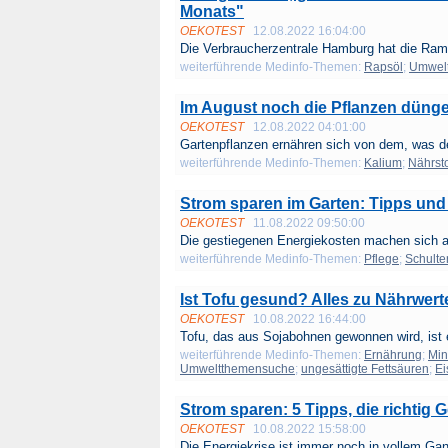
Monats"
OEKOTEST
12.08.2022 16:04:00
Die Verbraucherzentrale Hamburg hat die Ram
weiterführende Medinfo-Themen:
Rapsöl
;
Umwel
Im August noch die Pflanzen dünge
OEKOTEST
12.08.2022 04:01:00
Gartenpflanzen ernähren sich von dem, was d
weiterführende Medinfo-Themen:
Kalium
;
Nährsto
Strom sparen im Garten: Tipps und
OEKOTEST
11.08.2022 09:50:00
Die gestiegenen Energiekosten machen sich a
weiterführende Medinfo-Themen:
Pflege
;
Schulte
Ist Tofu gesund? Alles zu Nährwert
OEKOTEST
10.08.2022 16:44:00
Tofu, das aus Sojabohnen gewonnen wird, ist e
weiterführende Medinfo-Themen:
Ernährung
;
Min
Umweltthemensuche
;
ungesättigte Fettsäuren
;
Ei
Strom sparen: 5 Tipps, die richtig 
OEKOTEST
10.08.2022 15:58:00
Die Energiekrise ist immer noch in vollem Gan