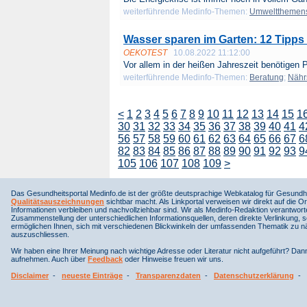
weiterführende Medinfo-Themen:
Umweltthemen
Wasser sparen im Garten: 12 Tipps 
OEKOTEST
10.08.2022 11:12:00
Vor allem in der heißen Jahreszeit benötigen P
weiterführende Medinfo-Themen:
Beratung
;
Nährs
<
1
2
3
4
5
6
7
8
9
10
11
12
13
14
15
1
30
31
32
33
34
35
36
37
38
39
40
41
4
56
57
58
59
60
61
62
63
64
65
66
67
6
82
83
84
85
86
87
88
89
90
91
92
93
9
105
106
107
108
109
>
Das Gesundheitsportal Medinfo.de ist der größte deutsprachige Webkatalog für Gesundhe
Qualitätsauszeichnungen
sichtbar macht. Als Linkportal verweisen wir direkt auf die Or
Informationen verbleiben und nachvollziehbar sind. Wir als Medinfo-Redaktion verantwort
Zusammenstellung der unterschiedlichen Informationsquellen, deren direkte Verlinkung, 
ermöglichen Ihnen, sich mit verschiedenen Blickwinkeln der umfassenden Thematik zu näh
auszuschliessen.
Wir haben eine Ihrer Meinung nach wichtige Adresse oder Literatur nicht aufgeführt? Da
aufnehmen. Auch über
Feedback
oder Hinweise freuen wir uns.
Disclaimer
-
neueste Einträge
-
Transparenzdaten
-
Datenschutzerklärung
-