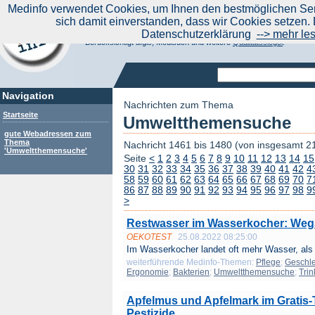
|
Medinfo verwendet Cookies, um Ihnen den bestmöglichen Serv
Aktuelle Nachrichten
Nachrichte
sich damit einverstanden, dass wir Cookies setzen. 
Suchen Sie noch oder Finden Sie schon?
Datenschutzerklärung
--> mehr le
Medinfo.de - Meta-Portal für Gesundheitsthemen
Berücksichtigt afgis, Medisuch und weitere
Qualitätssiegel
.
Navigation
Nachrichten zum Thema
Startseite
Umweltthemensuche
gute Webadressen zum
Thema
Nachricht 1461 bis 1480 (von insgesamt 2
'Umweltthemensuche'
Seite
<
1
2
3
4
5
6
7
8
9
10
11
12
13
14
15
30
31
32
33
34
35
36
37
38
39
40
41
42
4
58
59
60
61
62
63
64
65
66
67
68
69
70
7
86
87
88
89
90
91
92
93
94
95
96
97
98
9
>
Restwasser im Wasserkocher: Weg
OEKOTEST
25.08.2022 08:25:00
Im Wasserkocher landet oft mehr Wasser, als 
weiterführende Medinfo-Themen:
Pflege
;
Geschle
Ergonomie
;
Bakterien
;
Umweltthemensuche
;
Tri
Apfelmus und Apfelmark im Gratis-
Pestizide