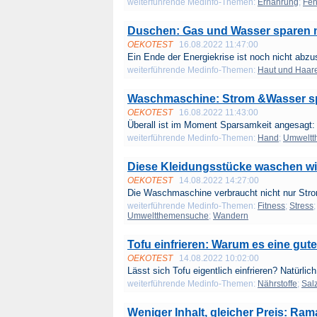
weiterführende Medinfo-Themen:
Ernährung
;
Fen
Duschen: Gas und Wasser sparen m
OEKOTEST
16.08.2022 11:47:00
Ein Ende der Energiekrise ist noch nicht abzu
weiterführende Medinfo-Themen:
Haut und Haar
Waschmaschine: Strom &Wasser sp
OEKOTEST
16.08.2022 11:43:00
Überall ist im Moment Sparsamkeit angesagt: 
weiterführende Medinfo-Themen:
Hand
;
Umweltt
Diese Kleidungsstücke waschen wir 
OEKOTEST
14.08.2022 14:27:00
Die Waschmaschine verbraucht nicht nur Stro
weiterführende Medinfo-Themen:
Fitness
;
Stress
Umweltthemensuche
;
Wandern
Tofu einfrieren: Warum es eine gute 
OEKOTEST
14.08.2022 10:02:00
Lässt sich Tofu eigentlich einfrieren? Natürlich
weiterführende Medinfo-Themen:
Nährstoffe
;
Sal
Weniger Inhalt, gleicher Preis: Ra