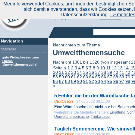
|
Medinfo verwendet Cookies, um Ihnen den bestmöglichen Serv
Aktuelle Nachrichten
Nachrichte
sich damit einverstanden, dass wir Cookies setzen. 
Suchen Sie noch oder Finden Sie schon?
Datenschutzerklärung
--> mehr le
Medinfo.de - Meta-Portal für Gesundheitsthemen
Berücksichtigt afgis, Medisuch und weitere
Qualitätssiegel
.
Navigation
Nachrichten zum Thema
Startseite
Umweltthemensuche
gute Webadressen zum
Thema
Nachricht 1301 bis 1320 (von insgesamt 2
'Umweltthemensuche'
Seite
<
1
2
3
4
5
6
7
8
9
10
11
12
13
14
15
30
31
32
33
34
35
36
37
38
39
40
41
42
4
58
59
60
61
62
63
64
65
66
67
68
69
70
7
86
87
88
89
90
91
92
93
94
95
96
97
98
9
>
5 Fehler, die bei der Wärmflasche f
OEKOTEST
14.02.2023 08:11:00
Eine Wärmflasche hilft nicht nur bei Bauchsc
weiterführende Medinfo-Themen:
Erkältung
;
Sch
Umweltthemensuche
;
Trinkwasser
Täglich Sonnencreme: Wie sinnvoll
OEKOTEST
13.02.2023 09:26:00