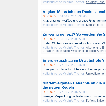
weiterführende Medinfo-Themen:
Studien
;
Hand
;
Altglas: Muss ich den Deckel absc
OEKOTEST
04.02.2023 15:38:00
Klar, braunes, weißes und grünes Glas kommen
weiterführende Medinfo-Themen:
Medikamente
;
Zu wenig geheizt? So werden Sie S
OEKOTEST
31.01.2023 09:56:00
In den Wintermonaten breitet sich in vielen W
weiterführende Medinfo-Themen:
Alkohol und Er
Umweltthemensuche
;
Wasserstoffperoxid
;
Allerg
Energiezuschlag im Urlaubshotel?
OEKOTEST
27.01.2023 15:37:00
Energiezuschläge für Hotels und Herbergen sin
weiterführende Medinfo-Themen:
Umweltthemen
Mit dem eigenen Behältnis an die 
die neuen Regeln
OEKOTEST
27.01.2023 07:51:00
Weniger Verpackung bedeutet mehr Umweltsch
weiterführende Medinfo-Themen:
Koffein
;
Bakter