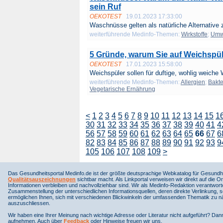
sein Ruf
OEKOTEST
19.01.2023 17:33:00
Waschnüsse gelten als natürliche Alternative 
weiterführende Medinfo-Themen:
Wirkstoffe
;
Umw
5 Gründe, warum Sie auf Weichspüle
OEKOTEST
17.01.2023 15:58:00
Weichspüler sollen für duftige, wohlig weiche 
weiterführende Medinfo-Themen:
Allergien
;
Bakte
Vegetarische Ernährung
<
1
2
3
4
5
6
7
8
9
10
11
12
13
14
15
1
30
31
32
33
34
35
36
37
38
39
40
41
4
56
57
58
59
60
61
62
63
64
65
66
67
6
82
83
84
85
86
87
88
89
90
91
92
93
9
105
106
107
108
109
>
Das Gesundheitsportal Medinfo.de ist der größte deutsprachige Webkatalog für Gesundhe
Qualitätsauszeichnungen
sichtbar macht. Als Linkportal verweisen wir direkt auf die Or
Informationen verbleiben und nachvollziehbar sind. Wir als Medinfo-Redaktion verantwort
Zusammenstellung der unterschiedlichen Informationsquellen, deren direkte Verlinkung, 
ermöglichen Ihnen, sich mit verschiedenen Blickwinkeln der umfassenden Thematik zu näh
auszuschliessen.
Wir haben eine Ihrer Meinung nach wichtige Adresse oder Literatur nicht aufgeführt? Da
aufnehmen. Auch über
Feedback
oder Hinweise freuen wir uns.