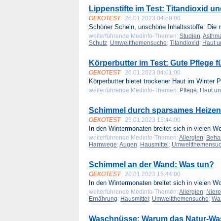
Lippenstifte im Test: Titandioxid u
OEKOTEST
26.01.2023 04:59:00
Schöner Schein, unschöne Inhaltsstoffe: Die m
weiterführende Medinfo-Themen:
Studien
;
Asthma
Schutz
;
Umweltthemensuche
;
Titandioxid
;
Haut u
Körperbutter im Test: Gute Pflege f
OEKOTEST
26.01.2023 04:01:00
Körperbutter bietet trockener Haut im Winter Pf
weiterführende Medinfo-Themen:
Pflege
;
Haut u
Schimmel durch sparsames Heizen:
OEKOTEST
25.01.2023 15:44:00
In den Wintermonaten breitet sich in vielen W
weiterführende Medinfo-Themen:
Allergien
;
Beha
Harnwege
;
Augen
;
Hausmittel
;
Umweltthemensu
Schimmel an der Wand: Was tun?
OEKOTEST
20.01.2023 15:44:00
In den Wintermonaten breitet sich in vielen W
weiterführende Medinfo-Themen:
Allergien
;
Nier
Ernährung
;
Hausmittel
;
Umweltthemensuche
;
Was
Waschnüsse: Warum das Natur-Wasch