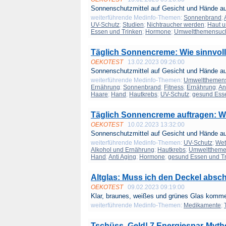
Sonnenschutzmittel auf Gesicht und Hände auf
weiterführende Medinfo-Themen:
Sonnenbrand
;
UV-Schutz
;
Studien
;
Nichtraucher werden
;
Haut 
Essen und Trinken
;
Hormone
;
Umweltthemensuc
Täglich Sonnencreme: Wie sinnvoll 
OEKOTEST
13.02.2023 09:26:00
Sonnenschutzmittel auf Gesicht und Hände auf
weiterführende Medinfo-Themen:
Umweltthemen
Ernährung
;
Sonnenbrand
;
Fitness
;
Ernährung
;
An
Haare
;
Hand
;
Hautkrebs
;
UV-Schutz
;
gesund Esse
Täglich Sonnencreme auftragen: Wie
OEKOTEST
10.02.2023 13:32:00
Sonnenschutzmittel auf Gesicht und Hände auf
weiterführende Medinfo-Themen:
UV-Schutz
;
Wet
Alkohol und Ernährung
;
Hautkrebs
;
Umweltthem
Hand
;
Anti Aging
;
Hormone
;
gesund Essen und T
Altglas: Muss ich den Deckel abs
OEKOTEST
09.02.2023 09:19:00
Klar, braunes, weißes und grünes Glas kommen
weiterführende Medinfo-Themen:
Medikamente
;
Tschüss, Geld! 7 Energiespar-Mythe