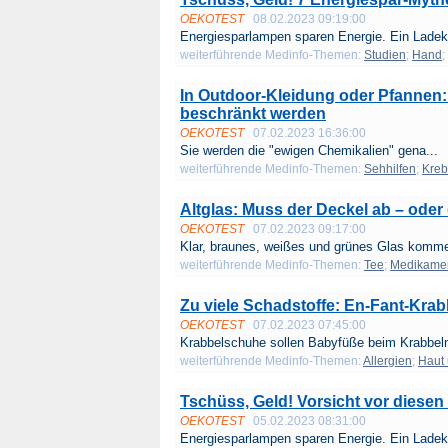
OEKOTEST
08.02.2023 09:19:00
Energiesparlampen sparen Energie. Ein Ladeka
weiterführende Medinfo-Themen:
Studien
;
Hand
;
In Outdoor-Kleidung oder Pfannen:
beschränkt werden
OEKOTEST
07.02.2023 16:36:00
Sie werden die "ewigen Chemikalien" gena...
weiterführende Medinfo-Themen:
Sehhilfen
;
Kreb
Altglas: Muss der Deckel ab – oder 
OEKOTEST
07.02.2023 09:17:00
Klar, braunes, weißes und grünes Glas kommen
weiterführende Medinfo-Themen:
Tee
;
Medikame
Zu viele Schadstoffe: En-Fant-Krab
OEKOTEST
07.02.2023 07:45:00
Krabbelschuhe sollen Babyfüße beim Krabbeln
weiterführende Medinfo-Themen:
Allergien
;
Haut
Tschüss, Geld! Vorsicht vor diese
OEKOTEST
05.02.2023 08:31:00
Energiesparlampen sparen Energie. Ein Ladeka