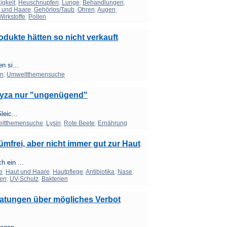
igkeit
;
Heuschnupfen
;
Lunge
;
Behandlungen
;
 und Haare
;
Gehörlos/Taub
;
Ohren
;
Augen
;
Wirkstoffe
;
Pollen
rodukte hätten so nicht verkauft
n si...
en
;
Umweltthemensuche
ryza nur "ungenügend"
leic...
ltthemensuche
;
Lysin
;
Rote Beete
;
Ernährung
mfrei, aber nicht immer gut zur Haut
 ein ...
e
;
Haut und Haare
;
Hautpflege
;
Antibiotika
;
Nase
;
en
;
UV-Schutz
;
Bakterien
atungen über mögliches Verbot