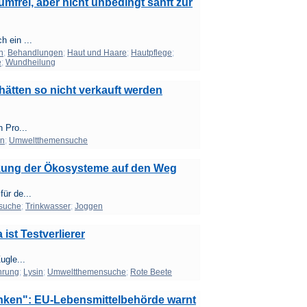
frei, aber nicht unbedingt sanft zur
 ein ...
n
;
Behandlungen
;
Haut und Haare
;
Hautpflege
;
e
;
Wundheilung
 hätten so nicht verkauft werden
 Pro...
en
;
Umweltthemensuche
rkung der Ökosysteme auf den Weg
ür de...
suche
;
Trinkwasser
;
Joggen
ist Testverlierer
ugle...
hrung
;
Lysin
;
Umweltthemensuche
;
Rote Beete
nken": EU-Lebensmittelbehörde warnt