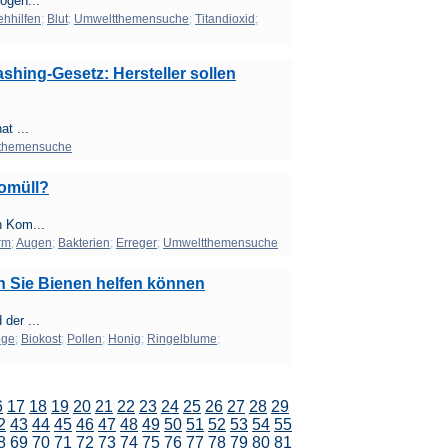
ogen...
ehhilfen
;
Blut
;
Umweltthemensuche
;
Titandioxid
;
hing-Gesetz: Hersteller sollen
at ...
themensuche
iomüll?
n Kom...
rm
;
Augen
;
Bakterien
;
Erreger
;
Umweltthemensuche
en Sie Bienen helfen können
der ...
ege
;
Biokost
;
Pollen
;
Honig
;
Ringelblume
;
6
17
18
19
20
21
22
23
24
25
26
27
28
29
2
43
44
45
46
47
48
49
50
51
52
53
54
55
8
69
70
71
72
73
74
75
76
77
78
79
80
81