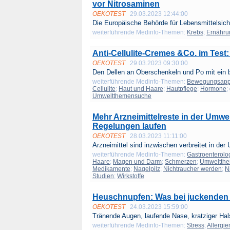
vor Nitrosaminen
OEKOTEST
29.03.2023 12:44:00
Die Europäische Behörde für Lebensmittelsiche
weiterführende Medinfo-Themen:
Krebs
;
Ernähru
Anti-Cellulite-Cremes &Co. im Test:
OEKOTEST
29.03.2023 09:30:00
Den Dellen an Oberschenkeln und Po mit ein b
weiterführende Medinfo-Themen:
Bewegungsapp
Cellulite
;
Haut und Haare
;
Hautpflege
;
Hormone
;
Umweltthemensuche
Mehr Arzneimittelreste in der Umwe
Regelungen laufen
OEKOTEST
28.03.2023 11:11:00
Arzneimittel sind inzwischen verbreitet in der
weiterführende Medinfo-Themen:
Gastroenterolo
Haare
;
Magen und Darm
;
Schmerzen
;
Umweltth
Medikamente
;
Nagelpilz
;
Nichtraucher werden
;
N
Studien
;
Wirkstoffe
Heuschnupfen: Was bei juckenden 
OEKOTEST
24.03.2023 15:59:00
Tränende Augen, laufende Nase, kratziger Hals
weiterführende Medinfo-Themen:
Stress
;
Allergie