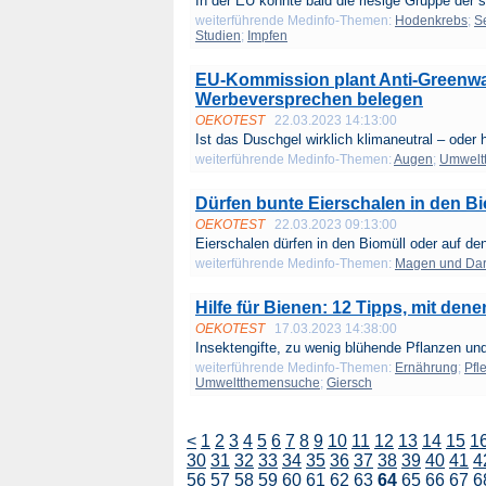
In der EU könnte bald die riesige Gruppe der s
weiterführende Medinfo-Themen:
Hodenkrebs
;
S
Studien
;
Impfen
EU-Kommission plant Anti-Greenwas
Werbeversprechen belegen
OEKOTEST
22.03.2023 14:13:00
Ist das Duschgel wirklich klimaneutral – oder h
weiterführende Medinfo-Themen:
Augen
;
Umwelt
Dürfen bunte Eierschalen in den B
OEKOTEST
22.03.2023 09:13:00
Eierschalen dürfen in den Biomüll oder auf de
weiterführende Medinfo-Themen:
Magen und Da
Hilfe für Bienen: 12 Tipps, mit den
OEKOTEST
17.03.2023 14:38:00
Insektengifte, zu wenig blühende Pflanzen und 
weiterführende Medinfo-Themen:
Ernährung
;
Pfl
Umweltthemensuche
;
Giersch
<
1
2
3
4
5
6
7
8
9
10
11
12
13
14
15
1
30
31
32
33
34
35
36
37
38
39
40
41
4
56
57
58
59
60
61
62
63
64
65
66
67
6