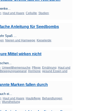
henke...
n
;
Haut und Haare
;
Cellulite
;
Studien
;
ache Anleitung für Seedbombs
hr Spaß ...
gen
;
Nieren und Harnwege
;
Kieselerde
;
ure Mittel wirken nicht
schen...
e
;
Umweltthemensuche
;
Pflege
;
Ernährung
;
Haut und
Bewegungsapparat
;
Hormone
;
gesund Essen und
nnte Marken fallen durch
uch ei...
n
;
Haut und Haare
;
Hautpflege
;
Behandlungen
;
e
;
Wundheilung