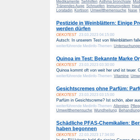
Medikamente
;
Sehhilfen
;
Asthma bronchiale
;
Müd
Tränendes Auge
;
Schnupfen
;
Immunsystem
;
Haut
Loratadin
;
Kortison
;
Umweltthemensuche
;
Nase
;
Pestizide in Weinblättern: Einige P
werden dürfen
OEKOTEST
23.03.2023 04:15:00
Autsch: In unserem Test von Weinblättern falle
weiterführende Medinfo-Themen:
Untersuchung
Quinoa im Test: Bekannte Marke O
OEKOTEST
23.03.2023 03:30:00
Quinoa kommt oft von weit her und ist teuer. G
weiterführende Medinfo-Themen:
Vitamine
;
Umwe
Gesichtscremes ohne Parfüm: Parfü
OEKOTEST
23.03.2023 03:15:00
Parfüm in Gesichtscreme? Ist schön, aber auch
weiterführende Medinfo-Themen:
Allergien
;
Pfleg
Umweltthemensuche
;
Wundheilung
;
Behandlung
Schädliche PFAS-Chemikalien: Ber
haben begonnen
OEKOTEST
22.03.2023 17:34:00