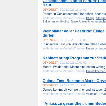
Gesichtscremes ohne Parfüm: Parfüm
Haut
OEKOTEST
30.03.2023 13:14:00
Parfüm in Gesichtscreme? Ist schön, aber auch
weiterführende Medinfo-Themen:
Pflege
;
Allergie
Bakterien
;
Antibiotika
;
Nase
;
Umweltthemensuch
Weinblätter voller Pestizide: Einige
dürfen
OEKOTEST
30.03.2023 10:43:00
In unserem Test von Weinblättern fallen sieben
weiterführende Medinfo-Themen:
Untersuchung
Kabinett bringt Programm zur Stä
OEKOTEST
29.03.2023 17:51:00
Meere, Wälder oder Moore sind enorm wichtig f
weiterführende Medinfo-Themen:
Umweltthemen
Quinoa-Test: Bekannte Marke Oryza 
OEKOTEST
29.03.2023 16:19:00
Quinoa kommt oft von weit her und ist teuer. Z
weiterführende Medinfo-Themen:
Vitamine
;
Ernä
"Anlass zu gesundheitlichen Bede