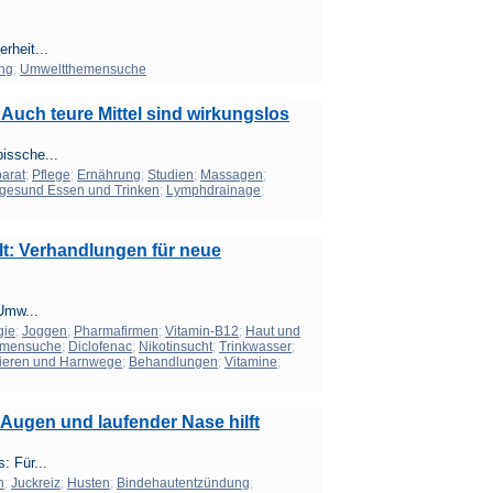
rheit...
ng
;
Umweltthemensuche
 Auch teure Mittel sind wirkungslos
issche...
arat
;
Pflege
;
Ernährung
;
Studien
;
Massagen
;
gesund Essen und Trinken
;
Lymphdrainage
;
lt: Verhandlungen für neue
 Umw...
gie
;
Joggen
;
Pharmafirmen
;
Vitamin-B12
;
Haut und
emensuche
;
Diclofenac
;
Nikotinsucht
;
Trinkwasser
;
ieren und Harnwege
;
Behandlungen
;
Vitamine
;
Augen und laufender Nase hilft
: Für...
n
;
Juckreiz
;
Husten
;
Bindehautentzündung
;