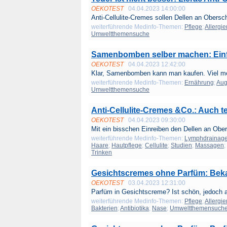
OEKOTEST
04.04.2023 14:00:00
Anti-Cellulite-Cremes sollen Dellen an Obersc
weiterführende Medinfo-Themen:
Pflege
;
Allergie
Umweltthemensuche
Samenbomben selber machen: Einf
OEKOTEST
04.04.2023 12:42:00
Klar, Samenbomben kann man kaufen. Viel me
weiterführende Medinfo-Themen:
Ernährung
;
Au
Umweltthemensuche
Anti-Cellulite-Cremes &Co.: Auch te
OEKOTEST
04.04.2023 09:30:00
Mit ein bisschen Einreiben den Dellen an Ober
weiterführende Medinfo-Themen:
Lymphdrainag
Haare
;
Hautpflege
;
Cellulite
;
Studien
;
Massagen
;
Trinken
Gesichtscremes ohne Parfüm: Beka
OEKOTEST
03.04.2023 12:31:00
Parfüm in Gesichtscreme? Ist schön, jedoch a
weiterführende Medinfo-Themen:
Pflege
;
Allergie
Bakterien
;
Antibiotika
;
Nase
;
Umweltthemensuch