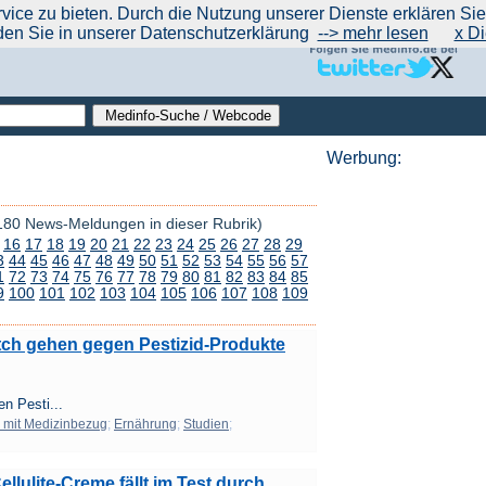
|
|
|
|
ce zu bieten. Durch die Nutzung unserer Dienste erklären Sie s
ntrend
werben auf Medinfo
Anbieter hinzufügen (Gratis!)
über Medinfo
Feedback
den Sie in unserer Datenschutzerklärung
--> mehr lesen
x Di
Werbung:
180 News-Meldungen in dieser Rubrik)
16
17
18
19
20
21
22
23
24
25
26
27
28
29
3
44
45
46
47
48
49
50
51
52
53
54
55
56
57
1
72
73
74
75
76
77
78
79
80
81
82
83
84
85
9
100
101
102
103
104
105
106
107
108
109
ch gehen gegen Pestizid-Produkte
n Pesti...
 mit Medizinbezug
;
Ernährung
;
Studien
;
ellulite-Creme fällt im Test durch