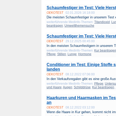
Schaumfestiger im Test: Viele Herste
OEKOTEST
02.01.2026 16:18:00
Die meisten Schaumfestiger in unserem Test e
weiterführende Medinfo-Themen:
Titandioxid
;
Lu
beantragen
;
Umweltthemensuche
Schaumfestiger im Test: Viele Herste
OEKOTEST
29.12.2025 00:45:00
In den meisten Schaumfestigern in unserem Te
weiterführende Medinfo-Themen:
Kur beantrage
Pflege
;
Stillen
;
Lunge
;
Hormone
Conditioner im Test: Einige Stoffe s
landen
OEKOTEST
08.12.2022 07:06:00
In den Verkaufsregalen gibt es eine große Aus
weiterführende Medinfo-Themen:
Pflege
;
Unters
und Haare
;
Augen
;
Schilddrüse
;
Kur beantragen
;
Haarkuren und Haarmasken im Test:
an
OEKOTEST
08.12.2022 03:12:00
Wenn die Haare in Kur gehen, kommt nicht im