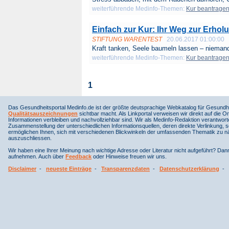
weiterführende Medinfo-Themen:
Kur beantrage
Einfach zur Kur: Ihr Weg zur Erhol
STIFTUNG WARENTEST
20.06.2017 01:00:00
Kraft tanken, Seele baumeln lassen – nieman
weiterführende Medinfo-Themen:
Kur beantrage
1
Das Gesundheitsportal Medinfo.de ist der größte deutsprachige Webkatalog für Gesundhe
Qualitätsauszeichnungen
sichtbar macht. Als Linkportal verweisen wir direkt auf die Or
Informationen verbleiben und nachvollziehbar sind. Wir als Medinfo-Redaktion verantwort
Zusammenstellung der unterschiedlichen Informationsquellen, deren direkte Verlinkung, 
ermöglichen Ihnen, sich mit verschiedenen Blickwinkeln der umfassenden Thematik zu näh
auszuschliessen.
Wir haben eine Ihrer Meinung nach wichtige Adresse oder Literatur nicht aufgeführt? Da
aufnehmen. Auch über
Feedback
oder Hinweise freuen wir uns.
Disclaimer
-
neueste Einträge
-
Transparenzdaten
-
Datenschutzerklärung
-