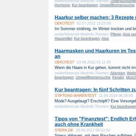
weiterführende Medinfo-Themen:
Untersuchung
Hormone
;
Kur beantragen
;
Umweltthemensuche
Haarkur selber machen: 3 Rezepte m
OEKOTEST
02.07.2022 15:25:00
Im Sommer strähnig, im Winter trocken und brü
weiterführende Medinfo-Themen:
Pflege
;
Aloe ve
Hausmittel
;
Kur beantragen
;
Aloe
Haarmasken und Haarkuren im Test:
an
OEKOTEST
23.06.2022 01:11:00
Wenn die Haare in Kur gehen, kommt nicht im
weiterführende Medinfo-Themen:
Allergien
;
Well
beantragen
;
Umweltthemensuche
;
Keratin
;
Mosc
Kur beantragen: In fünf Schritten z
STIFTUNG WARENTEST
11.04.2019 08:38:00
Müde? Ausgelaugt? Erschöpft? Eine Vorsorgek
weiterführende Medinfo-Themen:
Kur beantrage
Tipps von "Finanztest": Endlich Erh
auch ohne Krankheit
STERN.DE
23.06.2017 08:22:00
Stress abbauen, mit dem Rauchen aufhören, Ü