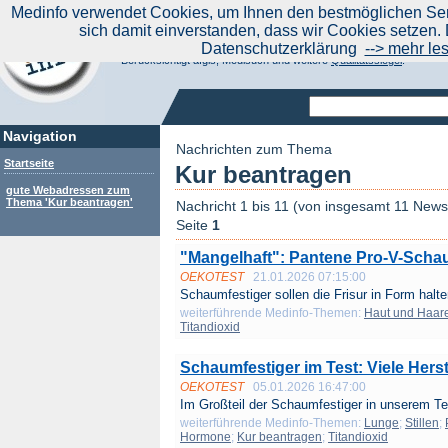
|
Medinfo verwendet Cookies, um Ihnen den bestmöglichen Serv
Aktuelle Nachrichten
Nachrichte
sich damit einverstanden, dass wir Cookies setzen. 
Suchen Sie noch oder Finden Sie schon?
Datenschutzerklärung
--> mehr le
Medinfo.de - Meta-Portal für Gesundheitsthemen
Berücksichtigt afgis, Medisuch und weitere
Qualitätssiegel
.
Navigation
Nachrichten zum Thema
Startseite
Kur beantragen
gute Webadressen zum
Thema 'Kur beantragen'
Nachricht 1 bis 11 (von insgesamt 11 News
Seite
1
"Mangelhaft": Pantene Pro-V-Schaum
OEKOTEST
21.01.2026 07:15:00
Schaumfestiger sollen die Frisur in Form halte
weiterführende Medinfo-Themen:
Haut und Haar
Titandioxid
Schaumfestiger im Test: Viele Herste
OEKOTEST
05.01.2026 16:47:00
Im Großteil der Schaumfestiger in unserem Tes
weiterführende Medinfo-Themen:
Lunge
;
Stillen
;
Hormone
;
Kur beantragen
;
Titandioxid