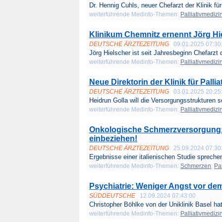
Dr. Hennig Cuhls, neuer Chefarzt der Klinik für
weiterführende Medinfo-Themen:
Palliativmedizi
Klinikum Chemnitz ernennt Jörg Hi
DEUTSCHE ÄRZTEZEITUNG
09.01.2025 07:30
Jörg Hielscher ist seit Jahresbeginn Chefarzt d
weiterführende Medinfo-Themen:
Palliativmedizi
Neue Direktorin der Klinik für Palli
DEUTSCHE ÄRZTEZEITUNG
03.01.2025 20:25
Heidrun Golla will die Versorgungsstrukturen s
weiterführende Medinfo-Themen:
Palliativmedizi
Onkologische Schmerzversorgung: Pa
einbeziehen!
DEUTSCHE ÄRZTEZEITUNG
25.09.2024 07:30
Ergebnisse einer italienischen Studie sprechen
weiterführende Medinfo-Themen:
Schmerzen
;
Pa
Psychiatrie: Weniger Angst vor de
SÜDDEUTSCHE
12.09.2024 07:43:00
Christopher Böhlke von der Uniklinik Basel hat 
weiterführende Medinfo-Themen:
Palliativmedizi