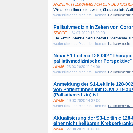
ARZNEIMITTELKOMMISSION DER DEUTSCHE
Wir stellen Ihnen die zweite, überarbeitete Aufl
weiterführende Medinfo-Themen:
Palliativmedizi
Palliativmedizin in Zeiten von Cor
SPIEGEL
24.07.2020 18:00:00
Die Ärztin Wiebke Nehls betreut Sterbende auf 
weiterführende Medinfo-Themen:
Palliativmedizi
Neue S1-Leitlnie 128-002 "Therapie
palliativmedizinischer Perspektive" 
AWMF
23.03.2020 11:14:00
weiterführende Medinfo-Themen:
Palliativmedizi
Anmeldung der S1-Leitlinie 128-0
von Patient*innen mit COVID-19 aus
(Palliativmedizin) ist
AWMF
19.03.2020 14:32:00
weiterführende Medinfo-Themen:
Palliativmedizi
Aktualisierung der S3-Leitlinie 128-
einer nicht heilbaren Krebserkrankun
AWMF
27.08.2019 16:06:00