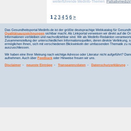
weiterführende Medinfo-Themen:
Palliativmedizi
1
2
3
4
5
6
>
Das Gesundheitsportal Medinfo.de ist der größte deutsprachige Webkatalog für Gesundhe
Qualitätsauszeichnungen
sichtbar macht. Als Linkportal verweisen wir direkt auf die Or
Informationen verbleiben und nachvollziehbar sind. Wir als Medinfo-Redaktion verantwort
Zusammenstellung der unterschiedlichen Informationsquellen, deren direkte Verlinkung, 
ermöglichen Ihnen, sich mit verschiedenen Blickwinkeln der umfassenden Thematik zu näh
auszuschliessen.
Wir haben eine Ihrer Meinung nach wichtige Adresse oder Literatur nicht aufgeführt? Da
aufnehmen. Auch über
Feedback
oder Hinweise freuen wir uns.
Disclaimer
-
neueste Einträge
-
Transparenzdaten
-
Datenschutzerklärung
-