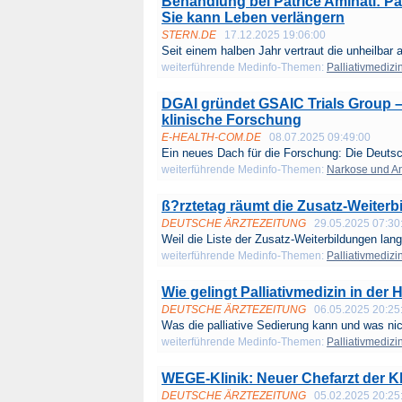
Behandlung bei Patrice Aminati: Pall
Sie kann Leben verlängern
STERN.DE
17.12.2025 19:06:00
Seit einem halben Jahr vertraut die unheilbar a
weiterführende Medinfo-Themen:
Palliativmedizi
DGAI gründet GSAIC Trials Group –
klinische Forschung
E-HEALTH-COM.DE
08.07.2025 09:49:00
Ein neues Dach für die Forschung: Die Deuts
weiterführende Medinfo-Themen:
Narkose und A
ß?rztetag räumt die Zusatz-Weiterb
DEUTSCHE ÄRZTEZEITUNG
29.05.2025 07:30
Weil die Liste der Zusatz-Weiterbildungen lang 
weiterführende Medinfo-Themen:
Palliativmedizi
Wie gelingt Palliativmedizin in der
DEUTSCHE ÄRZTEZEITUNG
06.05.2025 20:25
Was die palliative Sedierung kann und was nich
weiterführende Medinfo-Themen:
Palliativmedizi
WEGE-Klinik: Neuer Chefarzt der Kli
DEUTSCHE ÄRZTEZEITUNG
05.02.2025 20:25