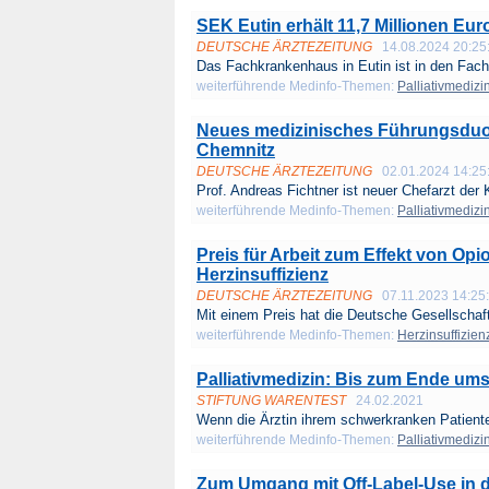
SEK Eutin erhält 11,7 Millionen Eu
DEUTSCHE ÄRZTEZEITUNG
14.08.2024 20:25
Das Fachkrankenhaus in Eutin ist in den Facha
weiterführende Medinfo-Themen:
Palliativmedizi
Neues medizinisches Führungsduo 
Chemnitz
DEUTSCHE ÄRZTEZEITUNG
02.01.2024 14:25
Prof. Andreas Fichtner ist neuer Chefarzt der K
weiterführende Medinfo-Themen:
Palliativmedizi
Preis für Arbeit zum Effekt von Op
Herzinsuffizienz
DEUTSCHE ÄRZTEZEITUNG
07.11.2023 14:25
Mit einem Preis hat die Deutsche Gesellschaft 
weiterführende Medinfo-Themen:
Herzinsuffizien
Palliativmedizin: Bis zum Ende um
STIFTUNG WARENTEST
24.02.2021
Wenn die Ärztin ihrem schwerkranken Patiente
weiterführende Medinfo-Themen:
Palliativmedizi
Zum Umgang mit Off-Label-Use in de