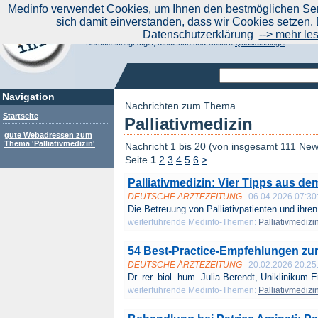
|
Medinfo verwendet Cookies, um Ihnen den bestmöglichen Serv
Aktuelle Nachrichten
Nachrichte
sich damit einverstanden, dass wir Cookies setzen. 
Suchen Sie noch oder Finden Sie schon?
Datenschutzerklärung
--> mehr le
Medinfo.de - Meta-Portal für Gesundheitsthemen
Berücksichtigt afgis, Medisuch und weitere
Qualitätssiegel
.
Navigation
Nachrichten zum Thema
Startseite
Palliativmedizin
gute Webadressen zum
Thema 'Palliativmedizin'
Nachricht 1 bis 20 (von insgesamt 111 New
Seite
1
2
3
4
5
6
>
Palliativmedizin: Vier Tipps aus d
DEUTSCHE ÄRZTEZEITUNG
06.04.2026 07:30
Die Betreuung von Palliativpatienten und ihren
weiterführende Medinfo-Themen:
Palliativmedizi
54 Best-Practice-Empfehlungen zur
DEUTSCHE ÄRZTEZEITUNG
20.02.2026 20:25
Dr. rer. biol. hum. Julia Berendt, Uniklinikum Er
weiterführende Medinfo-Themen:
Palliativmedizi