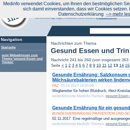
|
Medinfo verwendet Cookies, um Ihnen den bestmöglichen Serv
Aktuelle Nachrichten
Nachrichte
sich damit einverstanden, dass wir Cookies setzen. 
Suchen Sie noch oder Finden Sie schon?
Datenschutzerklärung
--> mehr le
Medinfo.de - Meta-Portal für Gesundheitsthemen
Berücksichtigt afgis, Medisuch und weitere
Qualitätssiegel
.
Navigation
Nachrichten zum Thema
Startseite
Gesund Essen und Trin
gute Webadressen zum
Thema 'gesund Essen und
Nachricht 241 bis 260 (von insgesamt 363
Trinken'
Seite
<
1
2
3
4
5
6
7
8
9
10
11
12
13
14
15
Gesunde Ernährung: Salzkonsum sc
Milchsäurebakterien wirken lindern
FAZ
01.12.2017 16:05:00
Wegbereiter für hohen Blutdruck, Herz-Kreislau
weiterführende Medinfo-Themen:
gesund Essen 
Gesunde Ernährung für ein gesund
BUNDESVEREINIGUNG PRÄVENTION UND G
02.11.2017: Eine regelmäßige und ausgewogen
weiterführende Medinfo-Themen:
gesund Essen 