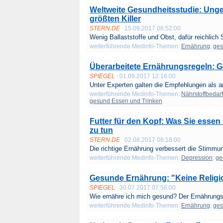
Weltweite Gesundheitsstudie: Unge
größten Killer
STERN.DE
15.09.2017 08:52:00
Wenig Ballaststoffe und Obst, dafür reichlich S
weiterführende Medinfo-Themen:
Ernährung
;
ges
Überarbeitete Ernährungsregeln: Ge
SPIEGEL
01.09.2017 12:16:00
Unter Experten galten die Empfehlungen als a
weiterführende Medinfo-Themen:
Nährstoffbedar
gesund Essen und Trinken
Futter für den Kopf: Was Sie essen
zu tun
STERN.DE
02.08.2017 06:18:00
Die richtige Ernährung verbessert die Stimmun
weiterführende Medinfo-Themen:
Depression
;
ge
Gesunde Ernährung: "Keine Relig
SPIEGEL
30.07.2017 07:56:00
Wie ernähre ich mich gesund? Der Ernährungs
weiterführende Medinfo-Themen:
Ernährung
;
ges