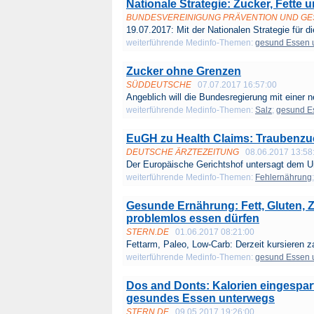
Nationale Strategie: Zucker, Fette 
BUNDESVEREINIGUNG PRÄVENTION UND G
19.07.2017: Mit der Nationalen Strategie für di
weiterführende Medinfo-Themen:
gesund Essen 
Zucker ohne Grenzen
SÜDDEUTSCHE
07.07.2017 16:57:00
Angeblich will die Bundesregierung mit einer n
weiterführende Medinfo-Themen:
Salz
;
gesund E
EuGH zu Health Claims: Traubenzuck
DEUTSCHE ÄRZTEZEITUNG
08.06.2017 13:58
Der Europäische Gerichtshof untersagt dem Un
weiterführende Medinfo-Themen:
Fehlernährung
Gesunde Ernährung: Fett, Gluten, Zu
problemlos essen dürfen
STERN.DE
01.06.2017 08:21:00
Fettarm, Paleo, Low-Carb: Derzeit kursieren za
weiterführende Medinfo-Themen:
gesund Essen 
Dos and Donts: Kalorien eingespart,
gesundes Essen unterwegs
STERN.DE
09.05.2017 19:26:00