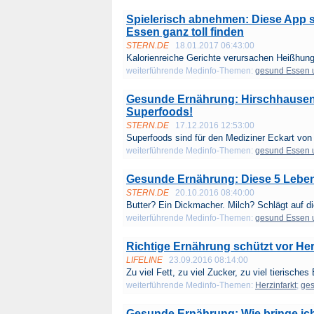
Spielerisch abnehmen: Diese App s
Essen ganz toll finden
STERN.DE
18.01.2017 06:43:00
Kalorienreiche Gerichte verursachen Heißhunge
weiterführende Medinfo-Themen:
gesund Essen 
Gesunde Ernährung: Hirschhausen r
Superfoods!
STERN.DE
17.12.2016 12:53:00
Superfoods sind für den Mediziner Eckart von 
weiterführende Medinfo-Themen:
gesund Essen 
Gesunde Ernährung: Diese 5 Lebensm
STERN.DE
20.10.2016 08:40:00
Butter? Ein Dickmacher. Milch? Schlägt auf die
weiterführende Medinfo-Themen:
gesund Essen 
Richtige Ernährung schützt vor Her
LIFELINE
23.09.2016 08:14:00
Zu viel Fett, zu viel Zucker, zu viel tierisches 
weiterführende Medinfo-Themen:
Herzinfarkt
;
ges
Gesunde Ernährung: Wie bringe ic