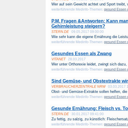
Wer auf sein Gewicht achtet und Sport treibt, wi
weiterführende Medinfo-Themen:
gesund Essen 
P.M. Fragen &Antworten: Kann man 
Gehirnleistung steigern?
STERN.DE
09.05.2017 09:00:00
Wie sehr kann die eigene Ernährung die Leistu
weiterführende Medinfo-Themen:
gesund Essen 
Gesundes Essen als Zwang
VITANET
28.03.2017
Wer unter Orthorexie leidet, zwingt sich dazu, 
weiterführende Medinfo-Themen:
gesund Essen 
Sind Gemüse- und Obstextrakte wi
VERBRAUCHERZENTRALE NRW
03.03.2017 
Obst- und Gemüse-Extrakte sollen helfen, die 
weiterführende Medinfo-Themen:
gesund Essen 
Gesunde Ernährung: Fleisch vs. To
STERN.DE
30.01.2017 09:41:00
Zu fettig, zu salzig, zu künstlich: Fleischersatz
weiterführende Medinfo-Themen:
gesund Essen 