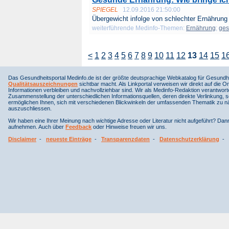
SPIEGEL
12.09.2016 21:50:00
Übergewicht infolge von schlechter Ernährung i
weiterführende Medinfo-Themen:
Ernährung
;
ges
<
1
2
3
4
5
6
7
8
9
10
11
12
13
14
15
1
Das Gesundheitsportal Medinfo.de ist der größte deutsprachige Webkatalog für Gesundhe
Qualitätsauszeichnungen
sichtbar macht. Als Linkportal verweisen wir direkt auf die Or
Informationen verbleiben und nachvollziehbar sind. Wir als Medinfo-Redaktion verantwort
Zusammenstellung der unterschiedlichen Informationsquellen, deren direkte Verlinkung, 
ermöglichen Ihnen, sich mit verschiedenen Blickwinkeln der umfassenden Thematik zu näh
auszuschliessen.
Wir haben eine Ihrer Meinung nach wichtige Adresse oder Literatur nicht aufgeführt? Da
aufnehmen. Auch über
Feedback
oder Hinweise freuen wir uns.
Disclaimer
-
neueste Einträge
-
Transparenzdaten
-
Datenschutzerklärung
-