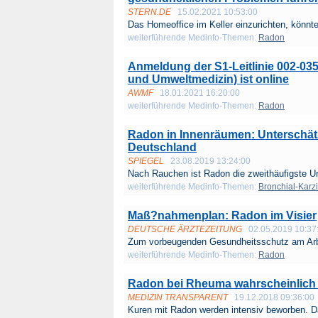
STERN.DE
15.02.2021 10:53:00
Das Homeoffice im Keller einzurichten, könnte 
weiterführende Medinfo-Themen:
Radon
Anmeldung der S1-Leitlinie 002-03
und Umweltmedizin) ist online
AWMF
18.01.2021 16:20:00
weiterführende Medinfo-Themen:
Radon
Radon in Innenräumen: Unterschät
Deutschland
SPIEGEL
23.08.2019 13:24:00
Nach Rauchen ist Radon die zweithäufigste Ur
weiterführende Medinfo-Themen:
Bronchial-Karz
Maß?nahmenplan: Radon im Visier
DEUTSCHE ÄRZTEZEITUNG
02.05.2019 10:37
Zum vorbeugenden Gesundheitsschutz am Arbe
weiterführende Medinfo-Themen:
Radon
Radon bei Rheuma wahrscheinlich
MEDIZIN TRANSPARENT
19.12.2018 09:36:00
Kuren mit Radon werden intensiv beworben. D