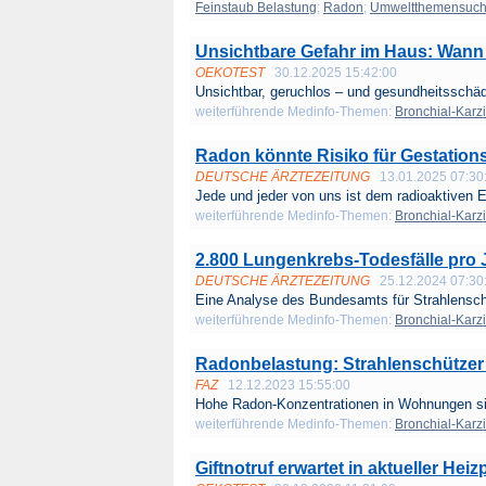
Feinstaub Belastung
;
Radon
;
Umweltthemensuc
Unsichtbare Gefahr im Haus: Wann
OEKOTEST
30.12.2025 15:42:00
Unsichtbar, geruchlos – und gesundheitsschädl
weiterführende Medinfo-Themen:
Bronchial-Karz
Radon könnte Risiko für Gestation
DEUTSCHE ÄRZTEZEITUNG
13.01.2025 07:30
Jede und jeder von uns ist dem radioaktiven 
weiterführende Medinfo-Themen:
Bronchial-Karz
2.800 Lungenkrebs-Todesfälle pro
DEUTSCHE ÄRZTEZEITUNG
25.12.2024 07:30
Eine Analyse des Bundesamts für Strahlenschu
weiterführende Medinfo-Themen:
Bronchial-Karz
Radonbelastung: Strahlenschütze
FAZ
12.12.2023 15:55:00
Hohe Radon-Konzentrationen in Wohnungen sin
weiterführende Medinfo-Themen:
Bronchial-Karz
Giftnotruf erwartet in aktueller Hei