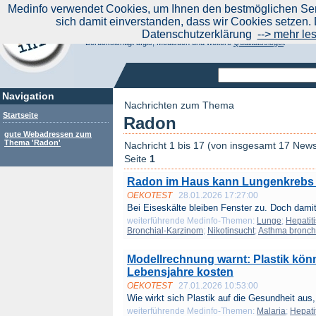
|
Medinfo verwendet Cookies, um Ihnen den bestmöglichen Serv
Aktuelle Nachrichten
Nachrichte
sich damit einverstanden, dass wir Cookies setzen. 
Suchen Sie noch oder Finden Sie schon?
Datenschutzerklärung
--> mehr le
Medinfo.de - Meta-Portal für Gesundheitsthemen
Berücksichtigt afgis, Medisuch und weitere
Qualitätssiegel
.
Navigation
Nachrichten zum Thema
Startseite
Radon
gute Webadressen zum
Thema 'Radon'
Nachricht 1 bis 17 (von insgesamt 17 New
Seite
1
Radon im Haus kann Lungenkrebs 
OEKOTEST
28.01.2026 17:27:00
Bei Eiseskälte bleiben Fenster zu. Doch damit 
weiterführende Medinfo-Themen:
Lunge
;
Hepatiti
Bronchial-Karzinom
;
Nikotinsucht
;
Asthma bronch
Modellrechnung warnt: Plastik kön
Lebensjahre kosten
OEKOTEST
27.01.2026 10:53:00
Wie wirkt sich Plastik auf die Gesundheit aus,
weiterführende Medinfo-Themen:
Malaria
;
Hepati