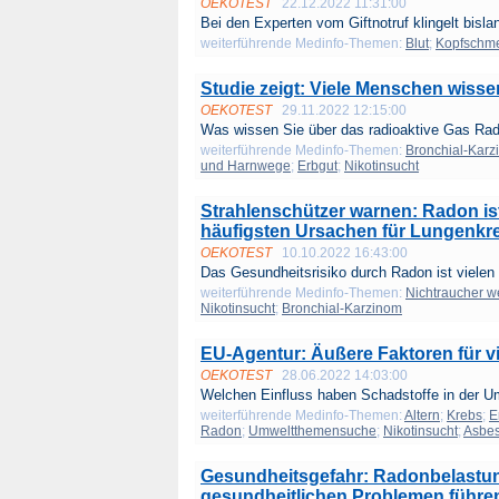
OEKOTEST
22.12.2022 11:31:00
Bei den Experten vom Giftnotruf klingelt bislan
weiterführende Medinfo-Themen:
Blut
;
Kopfschm
Studie zeigt: Viele Menschen wiss
OEKOTEST
29.11.2022 12:15:00
Was wissen Sie über das radioaktive Gas Rad
weiterführende Medinfo-Themen:
Bronchial-Karz
und Harnwege
;
Erbgut
;
Nikotinsucht
Strahlenschützer warnen: Radon i
häufigsten Ursachen für Lungenkr
OEKOTEST
10.10.2022 16:43:00
Das Gesundheitsrisiko durch Radon ist vielen
weiterführende Medinfo-Themen:
Nichtraucher w
Nikotinsucht
;
Bronchial-Karzinom
EU-Agentur: Äußere Faktoren für vi
OEKOTEST
28.06.2022 14:03:00
Welchen Einfluss haben Schadstoffe in der U
weiterführende Medinfo-Themen:
Altern
;
Krebs
;
E
Radon
;
Umweltthemensuche
;
Nikotinsucht
;
Asbes
Gesundheitsgefahr: Radonbelastun
gesundheitlichen Problemen führe