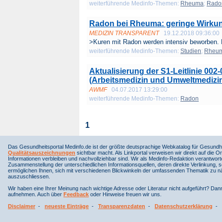
weiterführende Medinfo-Themen:
Rheuma
;
Rado
Radon bei Rheuma: geringe Wirkun
MEDIZIN TRANSPARENT
19.12.2018 09:36:00
>Kuren mit Radon werden intensiv beworben. 
weiterführende Medinfo-Themen:
Studien
;
Rheu
Aktualisierung der S1-Leitlinie 00
(Arbeitsmedizin und Umweltmedizin)
AWMF
04.07.2017 13:29:00
weiterführende Medinfo-Themen:
Radon
1
Das Gesundheitsportal Medinfo.de ist der größte deutsprachige Webkatalog für Gesundhe
Qualitätsauszeichnungen
sichtbar macht. Als Linkportal verweisen wir direkt auf die Or
Informationen verbleiben und nachvollziehbar sind. Wir als Medinfo-Redaktion verantwort
Zusammenstellung der unterschiedlichen Informationsquellen, deren direkte Verlinkung, 
ermöglichen Ihnen, sich mit verschiedenen Blickwinkeln der umfassenden Thematik zu näh
auszuschliessen.
Wir haben eine Ihrer Meinung nach wichtige Adresse oder Literatur nicht aufgeführt? Da
aufnehmen. Auch über
Feedback
oder Hinweise freuen wir uns.
Disclaimer
-
neueste Einträge
-
Transparenzdaten
-
Datenschutzerklärung
-