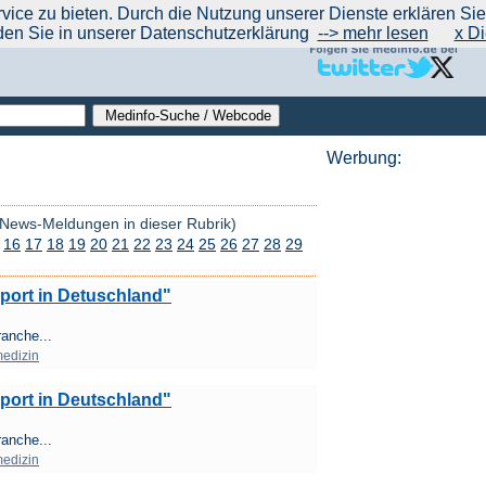
|
|
|
|
ce zu bieten. Durch die Nutzung unserer Dienste erklären Sie s
ntrend
werben auf Medinfo
Anbieter hinzufügen (Gratis!)
über Medinfo
Feedback
den Sie in unserer Datenschutzerklärung
--> mehr lesen
x Di
Werbung:
 News-Meldungen in dieser Rubrik)
16
17
18
19
20
21
22
23
24
25
26
27
28
29
eport in Detuschland"
ranche...
edizin
eport in Deutschland"
ranche...
edizin