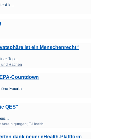
est k...
s
vatsphäre ist ein Menschenrecht“
ner Top...
 und Rachen
&EPA-Countdown
ne Feierta...
die QES“
eis...
e Vereinigungen
;
E-Health
cherten dank neuer eHealth-Plattform