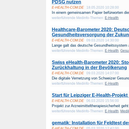
PDSG nutzen
E-HEALTH-COM.DE
18.05.2020 10:28:00
In einem gemeinsamen Papier befürworten die 
weiterführende Medinfo-Themen:
E-Health
Healthcare-Barometer 2020: Deutsc
Gesundheitsversorgung der Zukun
E-HEALTH-COM.DE
09.03.2020 14:30:00
Lange galt das deutsche Gesundheitssystem a
weiterführende Medinfo-Themen:
E-Health
;
Gesu
Swiss eHealth-Barometer 2020: S
Zurückhaltung in der Bevölkerung
E-HEALTH-COM.DE
09.03.2020 14:07:00
Die digitale Vernetzung von Schweizer Gesundh
weiterführende Medinfo-Themen:
E-Health
Start für Leipziger E-Health-Projek
E-HEALTH-COM.DE
06.03.2020 15:56:00
Projekt zur Arzneimitteltherapiesicherheit geht
weiterführende Medinfo-Themen:
E-Health
;
Medik
gematik: Installation für Feldtest d
E-HEALTH-COM.DE
05.03.2020 12:42:00