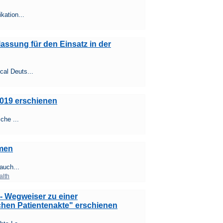
kation...
lassung für den Einsatz in der
al Deuts...
019 erschienen
che ...
omen
auch...
alth
- Wegweiser zu einer
chen Patientenakte" erschienen