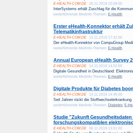
E-HEALTH-COM.DE
26.11.2019 10:08:00
InterSystems erhält Zuschlag für die Kommuni
weiterführende Medinfo-Themen:
E-Health
Erster eHealth-Konnektor erhält Zu
Telematikinfrastruktur
E-HEALTH-COM.DE
15.11.2019 17:42:00
Der eHealth-Konnektor von CompuGroup Medic
weiterführende Medinfo-Themen:
E-Health
Annual European eHealth Survey 2
E-HEALTH-COM.DE
14.11.2019 14:52:00
Digitale Gesundheit in Deutschland: Elektronis
weiterführende Medinfo-Themen:
E-Health
Digitale Produkte für Diabetes bo
E-HEALTH-COM.DE
14.11.2019 14:46:00
Seit Jahren rückt die Stoffwechselerkrankung 
weiterführende Medinfo-Themen:
Diabetes
;
E-He
Studie "Zukunft Gesundheitsdaten 
forschungskompatiblen elektronis
E-HEALTH-COM.DE
06.11.2019 13:01:00