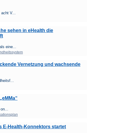
acht V...
he sehen in eHealth die
ft
ls eine...
ndheitssystem
tockende Vernetzung und wachsende
eitsf...
t „eMMa“
 on...
ationsplan
es E-Health-Konnektors startet