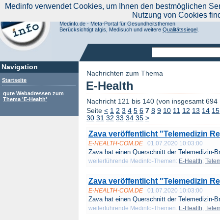
|
Medinfo verwendet Cookies, um Ihnen den bestmöglichen Servi
Aktuelle Nachrichten
Nachrichte
Nutzung von Cookies fin
Suchen Sie noch oder Finden Sie schon?
Medinfo.de - Meta-Portal für Gesundheitsthemen
Berücksichtigt afgis, Medisuch und weitere
Qualitätssiegel
.
Navigation
Nachrichten zum Thema
Startseite
E-Health
gute Webadressen zum
Thema 'E-Health'
Nachricht 121 bis 140 (von insgesamt 694
Seite
<
1
2
3
4
5
6
7
8
9
10
11
12
13
14
15
30
31
32
33
34
35
>
Zava veröffentlicht "Telemedizin R
E-HEALTH-COM.DE
01.07.2020 10:03:00
Zava hat einen Querschnitt der Telemedizin-B
weiterführende Medinfo-Themen:
E-Health
;
Telem
Zava veröffentlicht "Telemedizin R
E-HEALTH-COM.DE
01.07.2020 10:03:00
Zava hat einen Querschnitt der Telemedizin-B
weiterführende Medinfo-Themen:
E-Health
;
Telem