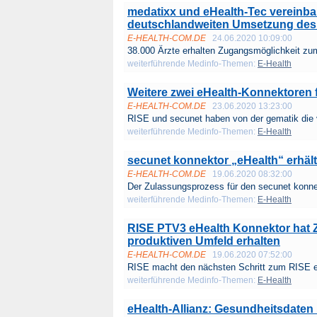
medatixx und eHealth-Tec vereinbar
deutschlandweiten Umsetzung des 
E-HEALTH-COM.DE
24.06.2020 10:09:00
38.000 Ärzte erhalten Zugangsmöglichkeit zum
weiterführende Medinfo-Themen:
E-Health
Weitere zwei eHealth-Konnektoren fi
E-HEALTH-COM.DE
23.06.2020 13:23:00
RISE und secunet haben von der gematik die v
weiterführende Medinfo-Themen:
E-Health
secunet konnektor „eHealth“ erhält
E-HEALTH-COM.DE
19.06.2020 08:32:00
Der Zulassungsprozess für den secunet konnek
weiterführende Medinfo-Themen:
E-Health
RISE PTV3 eHealth Konnektor hat Z
produktiven Umfeld erhalten
E-HEALTH-COM.DE
19.06.2020 07:52:00
RISE macht den nächsten Schritt zum RISE e
weiterführende Medinfo-Themen:
E-Health
eHealth-Allianz: Gesundheitsdaten 