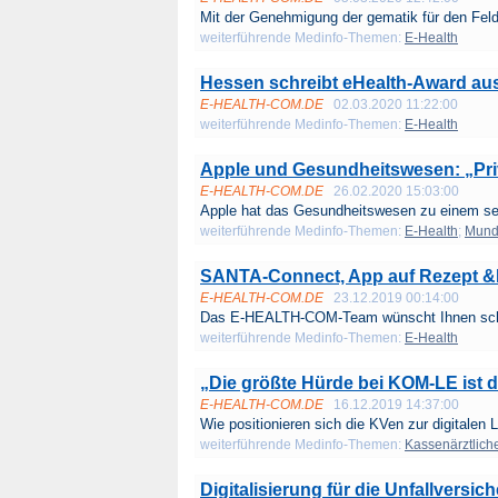
Mit der Genehmigung der gematik für den Feldt
weiterführende Medinfo-Themen:
E-Health
Hessen schreibt eHealth-Award au
E-HEALTH-COM.DE
02.03.2020 11:22:00
weiterführende Medinfo-Themen:
E-Health
Apple und Gesundheitswesen: „Pri
E-HEALTH-COM.DE
26.02.2020 15:03:00
Apple hat das Gesundheitswesen zu einem sei
weiterführende Medinfo-Themen:
E-Health
;
Mund
SANTA-Connect, App auf Rezept 
E-HEALTH-COM.DE
23.12.2019 00:14:00
Das E-HEALTH-COM-Team wünscht Ihnen schö
weiterführende Medinfo-Themen:
E-Health
„Die größte Hürde bei KOM-LE ist 
E-HEALTH-COM.DE
16.12.2019 14:37:00
Wie positionieren sich die KVen zur digitalen L
weiterführende Medinfo-Themen:
Kassenärztlich
Digitalisierung für die Unfallversi