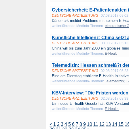
Cybersicherheit: E-Patientenakten 
DEUTSCHE ÄRZTEZEITUNG
07.08.2017 09:02
Dänemark meldet Probleme mit seinem E-Healt
weiterführende Medinfo-Themen:
elektronische 
Künstliche Intelligenz: China setzt
DEUTSCHE ÄRZTEZEITUNG
03.08.2017 05:13
China will bis zum Jahr 2030 ein globales Innov
weiterführende Medinfo-Themen:
E-Health
Telemedizin: Hessen schmeiß?t de
DEUTSCHE ÄRZTEZEITUNG
02.08.2017 05:23
Eine am Dienstag etablierte E-Health-Initiative
weiterführende Medinfo-Themen:
Telemedizin
;
E-
KBV-Interview: "Die Fristen werden 
DEUTSCHE ÄRZTEZEITUNG
02.08.2017 03:39
Ein neues E-Health-Gesetz hält KBV-Vorstand
weiterführende Medinfo-Themen:
E-Health
<
1
2
3
4
5
6
7
8
9
10
11
12
13
14
15
1