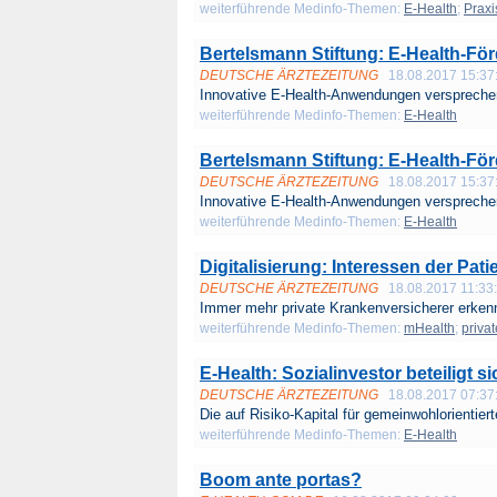
weiterführende Medinfo-Themen:
E-Health
;
Praxi
Bertelsmann Stiftung: E-Health-Fö
DEUTSCHE ÄRZTEZEITUNG
18.08.2017 15:37
Innovative E-Health-Anwendungen versprechen 
weiterführende Medinfo-Themen:
E-Health
Bertelsmann Stiftung: E-Health-För
DEUTSCHE ÄRZTEZEITUNG
18.08.2017 15:37
Innovative E-Health-Anwendungen versprechen 
weiterführende Medinfo-Themen:
E-Health
Digitalisierung: Interessen der Pat
DEUTSCHE ÄRZTEZEITUNG
18.08.2017 11:33
Immer mehr private Krankenversicherer erkenn
weiterführende Medinfo-Themen:
mHealth
;
priva
E-Health: Sozialinvestor beteiligt s
DEUTSCHE ÄRZTEZEITUNG
18.08.2017 07:37
Die auf Risiko-Kapital für gemeinwohlorientiert
weiterführende Medinfo-Themen:
E-Health
Boom ante portas?