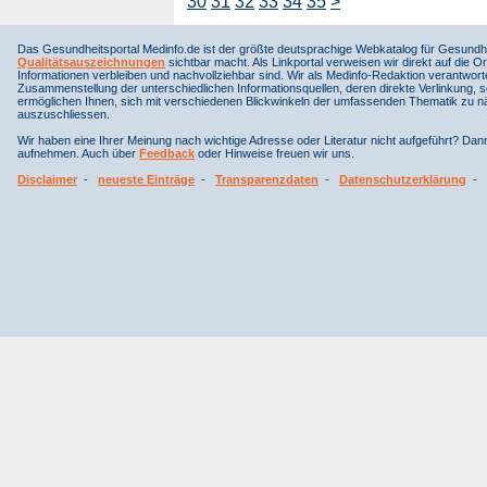
30
31
32
33
34
35
>
Das Gesundheitsportal Medinfo.de ist der größte deutsprachige Webkatalog für Gesundhe
Qualitätsauszeichnungen
sichtbar macht. Als Linkportal verweisen wir direkt auf die Or
Informationen verbleiben und nachvollziehbar sind. Wir als Medinfo-Redaktion verantwort
Zusammenstellung der unterschiedlichen Informationsquellen, deren direkte Verlinkung, 
ermöglichen Ihnen, sich mit verschiedenen Blickwinkeln der umfassenden Thematik zu näh
auszuschliessen.
Wir haben eine Ihrer Meinung nach wichtige Adresse oder Literatur nicht aufgeführt? Da
aufnehmen. Auch über
Feedback
oder Hinweise freuen wir uns.
Disclaimer
-
neueste Einträge
-
Transparenzdaten
-
Datenschutzerklärung
-