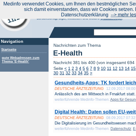
|
Medinfo verwendet Cookies, um Ihnen den bestmöglichen Serv
Aktuelle Nachrichten
Nachrichte
sich damit einverstanden, dass wir Cookies setzen. 
Suchen Sie noch oder Finden Sie schon?
Datenschutzerklärung
--> mehr le
Medinfo.de - Meta-Portal für Gesundheitsthemen
Berücksichtigt afgis, Medisuch und weitere
Qualitätssiegel
.
Navigation
Nachrichten zum Thema
Startseite
E-Health
gute Webadressen zum
Thema 'E-Health'
Nachricht 381 bis 400 (von insgesamt 694
Seite
<
1
2
3
4
5
6
7
8
9
10
11
12
13
14
15
30
31
32
33
34
35
>
Gesundheits-Apps: TK fordert leic
DEUTSCHE ÄRZTEZEITUNG
12.09.2017 08:00
Anlässlich des am Mittwoch in Frnakfurt statt.
weiterführende Medinfo-Themen:
Apps für Gesun
Digital Health: Daten sollen EU-weit
DEUTSCHE ÄRZTEZEITUNG
08.09.2017 07:32
Die Digitalisierung im Gesundheitswesen mach
weiterführende Medinfo-Themen:
Datenschutz
;
E