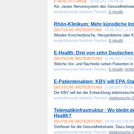
E-HEALTH-COM.DE
16.08.2017 09:04:00
Als „neues Nervensystem des Gesundheitswes
weiterführende Medinfo-Themen:
E-Health
Rhön-Klinikum: Mehr künstliche Inte
DEUTSCHE ÄRZTEZEITUNG
15.08.2017 12:23
Werden Knochenbrüche, Herzprobleme oder Kr
weiterführende Medinfo-Themen:
E-Health
E-Health: Drei von zehn Deutschen 
DEUTSCHE ÄRZTEZEITUNG
11.08.2017 11:03
Welche Vor- und Nachteile sehen Patienten in 
weiterführende Medinfo-Themen:
E-Health
;
Arztb
E-Patientenakten: KBV will EPA-St
DEUTSCHE ÄRZTEZEITUNG
11.08.2017 06:29
Die KBV will bei der Entwicklung elektronische
weiterführende Medinfo-Themen:
elektronische 
Telematikinfrastruktur : Wo bleibt 
Health?
DEUTSCHE ÄRZTEZEITUNG
09.08.2017 05:00
Störfeuer für die Gesundheitskarte: Dazu beige
weiterführende Medinfo-Themen:
elektronische 