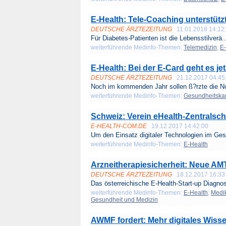
E-Health: Tele-Coaching unterstützt
DEUTSCHE ÄRZTEZEITUNG
11.01.2018 14:12
Für Diabetes-Patienten ist die Lebensstilverä..
weiterführende Medinfo-Themen:
Telemedizin
;
E-
E-Health: Bei der E-Card geht es je
DEUTSCHE ÄRZTEZEITUNG
21.12.2017 04:45
Noch im kommenden Jahr sollen ß?rzte die No
weiterführende Medinfo-Themen:
Gesundheitskar
Schweiz: Verein eHealth-Zentralsc
E-HEALTH-COM.DE
19.12.2017 14:42:00
Um den Einsatz digitaler Technologien im Ges
weiterführende Medinfo-Themen:
E-Health
Arzneitherapiesicherheit: Neue A
DEUTSCHE ÄRZTEZEITUNG
18.12.2017 16:33
Das österreichische E-Health-Start-up Diagnosi
weiterführende Medinfo-Themen:
E-Health
;
Medi
Gesundheit und Medizin
AWMF fordert: Mehr digitales Wis