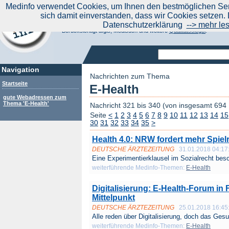
|
Medinfo verwendet Cookies, um Ihnen den bestmöglichen Serv
Aktuelle Nachrichten
Nachrichte
sich damit einverstanden, dass wir Cookies setzen. 
Suchen Sie noch oder Finden Sie schon?
Datenschutzerklärung
--> mehr le
Medinfo.de - Meta-Portal für Gesundheitsthemen
Berücksichtigt afgis, Medisuch und weitere
Qualitätssiegel
.
Navigation
Nachrichten zum Thema
Startseite
E-Health
gute Webadressen zum
Thema 'E-Health'
Nachricht 321 bis 340 (von insgesamt 694
Seite
<
1
2
3
4
5
6
7
8
9
10
11
12
13
14
15
30
31
32
33
34
35
>
Health 4.0: NRW fordert mehr Spiel
DEUTSCHE ÄRZTEZEITUNG
31.01.2018 04:17
Eine Experimentierklausel im Sozialrecht besc
weiterführende Medinfo-Themen:
E-Health
Digitalisierung: E-Health-Forum in F
Mittelpunkt
DEUTSCHE ÄRZTEZEITUNG
25.01.2018 16:45
Alle reden über Digitalisierung, doch das Gesu
weiterführende Medinfo-Themen:
E-Health