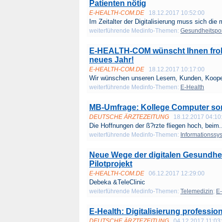
Patienten nötig
E-HEALTH-COM.DE
18.12.2017 10:52:00
Im Zeitalter der Digitalisierung muss sich die 
weiterführende Medinfo-Themen:
Gesundheitspor
E-HEALTH-COM wünscht Ihnen froh
neues Jahr!
E-HEALTH-COM.DE
18.12.2017 10:17:00
Wir wünschen unseren Lesern, Kunden, Kooper
weiterführende Medinfo-Themen:
E-Health
MB-Umfrage: Kollege Computer sor
DEUTSCHE ÄRZTEZEITUNG
18.12.2017 04:10
Die Hoffnungen der ß?rzte fliegen hoch, beim.
weiterführende Medinfo-Themen:
Informationssy
Neue Wege der digitalen Gesundhei
Pilotprojekt
E-HEALTH-COM.DE
06.12.2017 12:29:00
Debeka &TeleClinic
weiterführende Medinfo-Themen:
Telemedizin
;
E-
E-Health: Digitalisierung professi
DEUTSCHE ÄRZTEZEITUNG
04.12.2017 11:03