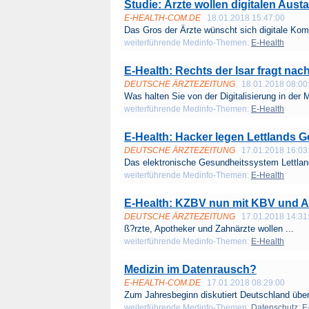
Studie: Ärzte wollen digitalen Aust
E-HEALTH-COM.DE
18.01.2018 15:47:00
Das Gros der Ärzte wünscht sich digitale Kom
weiterführende Medinfo-Themen:
E-Health
E-Health: Rechts der Isar fragt nach
DEUTSCHE ÄRZTEZEITUNG
18.01.2018 08:00
Was halten Sie von der Digitalisierung in der M
weiterführende Medinfo-Themen:
E-Health
E-Health: Hacker legen Lettlands 
DEUTSCHE ÄRZTEZEITUNG
17.01.2018 16:03
Das elektronische Gesundheitssystem Lettlands
weiterführende Medinfo-Themen:
E-Health
E-Health: KZBV nun mit KBV und 
DEUTSCHE ÄRZTEZEITUNG
17.01.2018 14:31
ß?rzte, Apotheker und Zahnärzte wollen ...
weiterführende Medinfo-Themen:
E-Health
Medizin im Datenrausch?
E-HEALTH-COM.DE
17.01.2018 08:29:00
Zum Jahresbeginn diskutiert Deutschland über
weiterführende Medinfo-Themen:
Datenschutz
;
E