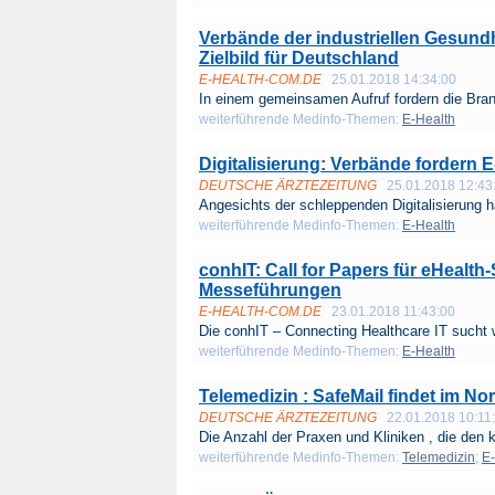
Verbände der industriellen Gesundh
Zielbild für Deutschland
E-HEALTH-COM.DE
25.01.2018 14:34:00
In einem gemeinsamen Aufruf fordern die Bran
weiterführende Medinfo-Themen:
E-Health
Digitalisierung: Verbände fordern E
DEUTSCHE ÄRZTEZEITUNG
25.01.2018 12:43
Angesichts der schleppenden Digitalisierung h
weiterführende Medinfo-Themen:
E-Health
conhIT: Call for Papers für eHealt
Messeführungen
E-HEALTH-COM.DE
23.01.2018 11:43:00
Die conhIT – Connecting Healthcare IT sucht w
weiterführende Medinfo-Themen:
E-Health
Telemedizin : SafeMail findet im N
DEUTSCHE ÄRZTEZEITUNG
22.01.2018 10:11
Die Anzahl der Praxen und Kliniken , die den k
weiterführende Medinfo-Themen:
Telemedizin
;
E-