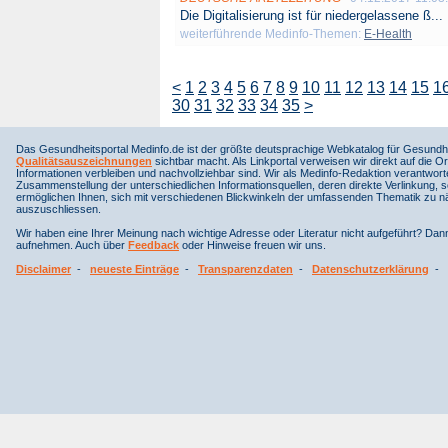
Die Digitalisierung ist für niedergelassene ß...
weiterführende Medinfo-Themen:
E-Health
<
1
2
3
4
5
6
7
8
9
10
11
12
13
14
15
1
30
31
32
33
34
35
>
Das Gesundheitsportal Medinfo.de ist der größte deutsprachige Webkatalog für Gesundhe
Qualitätsauszeichnungen
sichtbar macht. Als Linkportal verweisen wir direkt auf die Or
Informationen verbleiben und nachvollziehbar sind. Wir als Medinfo-Redaktion verantwort
Zusammenstellung der unterschiedlichen Informationsquellen, deren direkte Verlinkung, 
ermöglichen Ihnen, sich mit verschiedenen Blickwinkeln der umfassenden Thematik zu näh
auszuschliessen.
Wir haben eine Ihrer Meinung nach wichtige Adresse oder Literatur nicht aufgeführt? Da
aufnehmen. Auch über
Feedback
oder Hinweise freuen wir uns.
Disclaimer
-
neueste Einträge
-
Transparenzdaten
-
Datenschutzerklärung
-