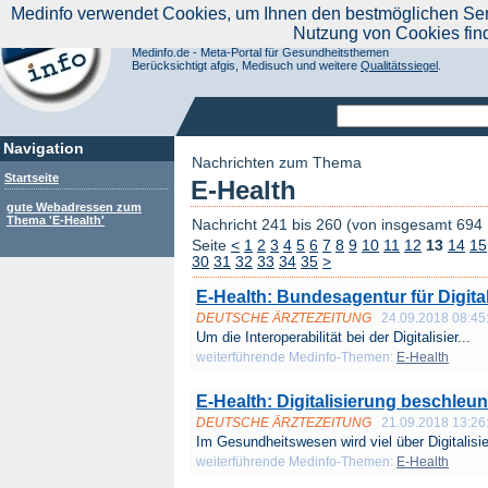
|
Medinfo verwendet Cookies, um Ihnen den bestmöglichen Servi
Aktuelle Nachrichten
Nachrichte
Nutzung von Cookies fin
Suchen Sie noch oder Finden Sie schon?
Medinfo.de - Meta-Portal für Gesundheitsthemen
Berücksichtigt afgis, Medisuch und weitere
Qualitätssiegel
.
Navigation
Nachrichten zum Thema
Startseite
E-Health
gute Webadressen zum
Thema 'E-Health'
Nachricht 241 bis 260 (von insgesamt 694
Seite
<
1
2
3
4
5
6
7
8
9
10
11
12
13
14
15
30
31
32
33
34
35
>
E-Health: Bundesagentur für Digital
DEUTSCHE ÄRZTEZEITUNG
24.09.2018 08:45
Um die Interoperabilität bei der Digitalisier...
weiterführende Medinfo-Themen:
E-Health
E-Health: Digitalisierung beschleu
DEUTSCHE ÄRZTEZEITUNG
21.09.2018 13:26
Im Gesundheitswesen wird viel über Digitalisie
weiterführende Medinfo-Themen:
E-Health