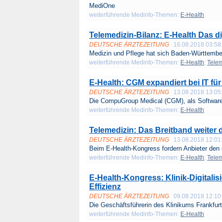
MediOne
weiterführende Medinfo-Themen:
E-Health
Telemedizin-Bilanz: E-Health Das d
DEUTSCHE ÄRZTEZEITUNG
16.08.2018 03:58
Medizin und Pflege hat sich Baden-Württember
weiterführende Medinfo-Themen:
E-Health
;
Telem
E-Health: CGM expandiert bei IT für
DEUTSCHE ÄRZTEZEITUNG
13.08.2018 13:05
Die CompuGroup Medical (CGM), als Softwareh
weiterführende Medinfo-Themen:
E-Health
Telemedizin: Das Breitband weiter
DEUTSCHE ÄRZTEZEITUNG
13.08.2018 12:01
Beim E-Health-Kongress fordern Anbieter den 
weiterführende Medinfo-Themen:
E-Health
;
Telem
E-Health-Kongress: Klinik-Digitali
Effizienz
DEUTSCHE ÄRZTEZEITUNG
09.08.2018 12:10
Die Geschäftsführerin des Klinikums Frankfurt
weiterführende Medinfo-Themen:
E-Health