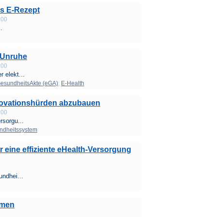
as E-Rezept
:00
.
r Unruhe
:00
 elekt...
GesundheitsAkte (eGA)
;
E-Health
Innovationshürden abzubauen
:00
rsorgu...
ndheitssystem
 eine effiziente eHealth-Versorgung
undhei...
hmen