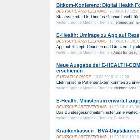
Bitkom-Konferenz: Digital Health For
DEUTSCHE ÄRZTEZEITUNG
20.09.2018 12:35
Staatssekretär Dr. Thomas Gebhardt wirbt für .
weiterführende Medinfo-Themen:
Telemedizin
;
E-
E-Health: Umfrage zu App auf Rezep
DEUTSCHE ÄRZTEZEITUNG
17.09.2018 10:16
App auf Rezept: Chancen und Grenzen digitale
weiterführende Medinfo-Themen:
Apps für Gesun
Neue Ausgabe der E-HEALTH-COM mi
erschienen
E-HEALTH-COM.DE
13.09.2018 10:42:00
Elektronische Patientenakten könnten zu unive
weiterführende Medinfo-Themen:
elektronische 
E-Health: Ministerium erwartet zügig
DEUTSCHE ÄRZTEZEITUNG
11.09.2018 16:09
Das Bundesgesundheitsministerium erwartet, d
weiterführende Medinfo-Themen:
E-Health
Krankenkassen : BVA-Digitalaussch
DEUTSCHE ÄRZTEZEITUNG
11.09.2018 10:12