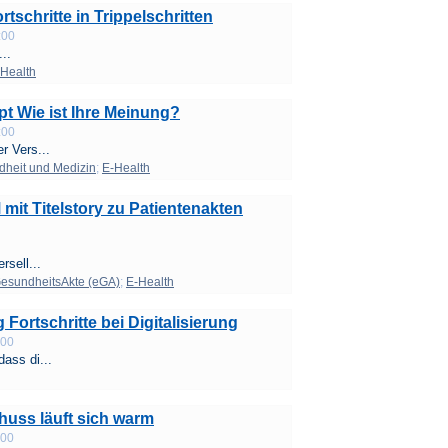
tschritte in Trippelschritten
:00
..
Health
t Wie ist Ihre Meinung?
:00
r Vers...
dheit und Medizin
;
E-Health
t Titelstory zu Patientenakten
rsell...
GesundheitsAkte (eGA)
;
E-Health
 Fortschritte bei Digitalisierung
:00
ass di...
uss läuft sich warm
:00