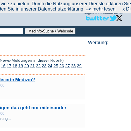
|
|
|
|
ce zu bieten. Durch die Nutzung unserer Dienste erklären Sie s
ntrend
werben auf Medinfo
Anbieter hinzufügen (Gratis!)
über Medinfo
Feedback
den Sie in unserer Datenschutzerklärung
--> mehr lesen
x Di
Werbung:
 News-Meldungen in dieser Rubrik)
16
17
18
19
20
21
22
23
24
25
26
27
28
29
isierte Medizin?
:00
nigen das geht nur miteinander
:00
rung...