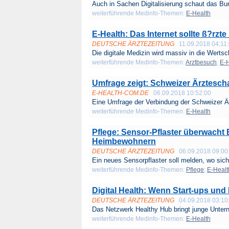
Auch in Sachen Digitalisierung schaut das Bu
weiterführende Medinfo-Themen:
E-Health
E-Health: Das Internet sollte ß?rz
DEUTSCHE ÄRZTEZEITUNG
11.09.2018 04:11
Die digitale Medizin wird massiv in die Wertsc
weiterführende Medinfo-Themen:
Arztbesuch
;
E-H
Umfrage zeigt: Schweizer Ärzteschaf
E-HEALTH-COM.DE
06.09.2018 10:52:00
Eine Umfrage der Verbindung der Schweizer Är
weiterführende Medinfo-Themen:
E-Health
Pflege: Sensor-Pflaster überwach
Heimbewohnern
DEUTSCHE ÄRZTEZEITUNG
06.09.2018 09:00
Ein neues Sensorpflaster soll melden, wo sich 
weiterführende Medinfo-Themen:
Pflege
;
E-Healt
Digital Health: Wenn Start-ups u
DEUTSCHE ÄRZTEZEITUNG
04.09.2018 03:10
Das Netzwerk Healthy Hub bringt junge Unter
weiterführende Medinfo-Themen:
E-Health