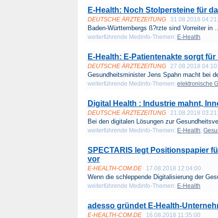
E-Health: Noch Stolpersteine für d
DEUTSCHE ÄRZTEZEITUNG
31.08.2018 04:21
Baden-Württembergs ß?rzte sind Vorreiter in ..
weiterführende Medinfo-Themen:
E-Health
E-Health: E-Patientenakte sorgt fü
DEUTSCHE ÄRZTEZEITUNG
27.08.2018 04:10
Gesundheitsminister Jens Spahn macht bei der
weiterführende Medinfo-Themen:
elektronische 
Digital Health : Industrie mahnt, 
DEUTSCHE ÄRZTEZEITUNG
21.08.2018 03:21
Bei den digitalen Lösungen zur Gesundheitsve
weiterführende Medinfo-Themen:
E-Health
;
Gesu
SPECTARIS legt Positionspapier für
vor
E-HEALTH-COM.DE
17.08.2018 12:04:00
Wenn die schleppende Digitalisierung der Ges
weiterführende Medinfo-Themen:
E-Health
adesso gründet E-Health-Unterne
E-HEALTH-COM.DE
16.08.2018 11:35:00