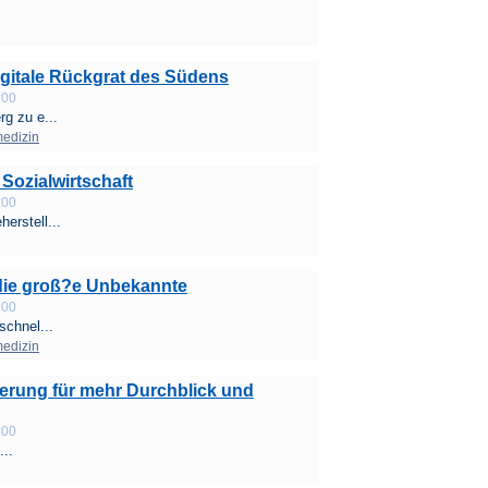
igitale Rückgrat des Südens
:00
g zu e...
edizin
 Sozialwirtschaft
:00
erstell...
 die groß?e Unbekannte
:00
schnel...
edizin
sierung für mehr Durchblick und
:00
...