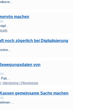
ndesve...
te nervös machen
:00
höpf...
ealth
t noch zögerlich bei Digitalisierung
ztinn...
t Bewegungsdaten von
:00
Pati...
h
;
Altersheime / Pflegeheime
nd Kassen gemeinsame Sache machen
:00
nehmen ...