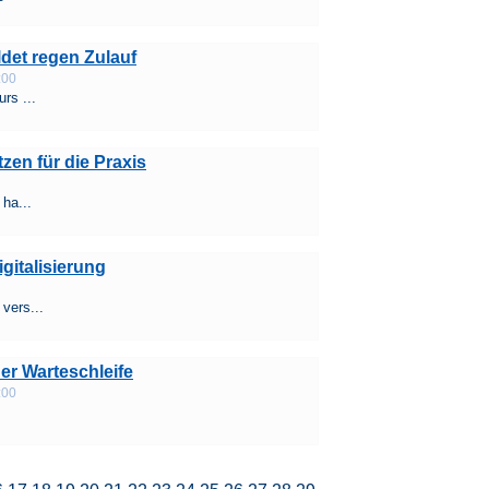
det regen Zulauf
:00
rs ...
zen für die Praxis
 ha...
gitalisierung
vers...
er Warteschleife
:00
.