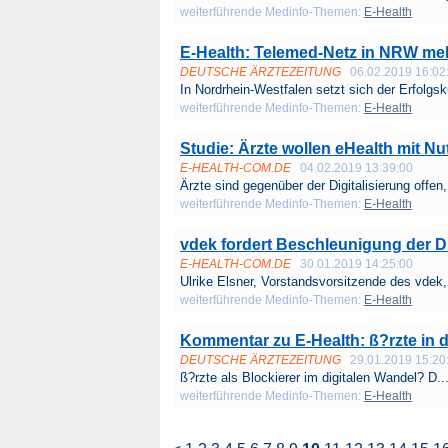
weiterführende Medinfo-Themen:
E-Health
E-Health: Telemed-Netz in NRW mel
DEUTSCHE ÄRZTEZEITUNG
06.02.2019 16:02
In Nordrhein-Westfalen setzt sich der Erfolgsku
weiterführende Medinfo-Themen:
E-Health
Studie: Ärzte wollen eHealth mit Nut
E-HEALTH-COM.DE
04.02.2019 13:39:00
Ärzte sind gegenüber der Digitalisierung offen,
weiterführende Medinfo-Themen:
E-Health
vdek fordert Beschleunigung der Di
E-HEALTH-COM.DE
30.01.2019 14:25:00
Ulrike Elsner, Vorstandsvorsitzende des vdek, 
weiterführende Medinfo-Themen:
E-Health
Kommentar zu E-Health: ß?rzte in d
DEUTSCHE ÄRZTEZEITUNG
29.01.2019 15:20
ß?rzte als Blockierer im digitalen Wandel? D..
weiterführende Medinfo-Themen:
E-Health