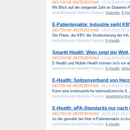
DEUTSCHE ÄRZTEZEITUNG
19.03.2019 05:10
Mit Blick auf die steigende Zahl an Diabetes-Pa
weiterführende Medinfo-Themen:
Diabetes
;
E-He
E-Patientenakte: Industrie sieht K
DEUTSCHE ÄRZTEZEITUNG
13.03.2019 15:23
Die Pläne, der KBV die Strukturierung der Inh.
weiterführende Medinfo-Themen:
E-Health
Smarth Health: Wien zeigt der Welt,
DEUTSCHE ÄRZTEZEITUNG
12.03.2019 05:28
E-Health und Mobile Health können sich vor all
weiterführende Medinfo-Themen:
E-Health
;
mHea
E-Health: Spitzenverband von Herz
DEUTSCHE ÄRZTEZEITUNG
08.03.2019 17:05
Kann eine kontinuierliche telemedizinische ß..
weiterführende Medinfo-Themen:
gesetzliche Kr
E-Health: ePA-Standards nur nach 
DEUTSCHE ÄRZTEZEITUNG
08.03.2019 16:11
Ist die gematik bei ihrer e-Patientenakte zu kur
weiterführende Medinfo-Themen:
E-Health