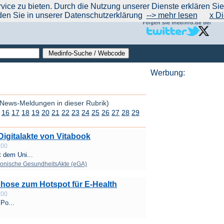
|
|
|
|
ce zu bieten. Durch die Nutzung unserer Dienste erklären Sie s
ntrend
werben auf Medinfo
Anbieter hinzufügen (Gratis!)
über Medinfo
Feedback
den Sie in unserer Datenschutzerklärung
--> mehr lesen
x Di
Werbung:
 News-Meldungen in dieser Rubrik)
16
17
18
19
20
21
22
23
24
25
26
27
28
29
Digitalakte von Vitabook
:00
 dem Uni...
ronische GesundheitsAkte (eGA)
hose zum Hotspot für E-Health
:00
 Po...