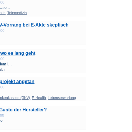
:00
tie...
alth
;
Telemedizin
BV-Vorrang bei E-Akte skeptisch
:00
..
 wo es lang geht
:00
em i...
lth
projekt angetan
:00
.
ankenkassen (GKV)
;
E-Health
;
Lebenserwartung
Gusto der Hersteller?
:00
z ...