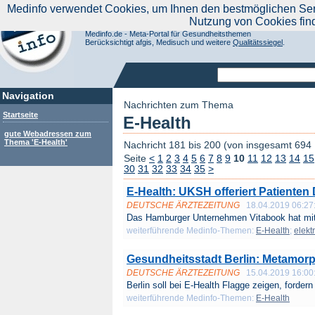
|
Medinfo verwendet Cookies, um Ihnen den bestmöglichen Servi
Aktuelle Nachrichten
Nachrichte
Nutzung von Cookies fin
Suchen Sie noch oder Finden Sie schon?
Medinfo.de - Meta-Portal für Gesundheitsthemen
Berücksichtigt afgis, Medisuch und weitere
Qualitätssiegel
.
Navigation
Nachrichten zum Thema
Startseite
E-Health
gute Webadressen zum
Thema 'E-Health'
Nachricht 181 bis 200 (von insgesamt 694
Seite
<
1
2
3
4
5
6
7
8
9
10
11
12
13
14
15
30
31
32
33
34
35
>
E-Health: UKSH offeriert Patienten 
DEUTSCHE ÄRZTEZEITUNG
18.04.2019 06:27
Das Hamburger Unternehmen Vitabook hat mit
weiterführende Medinfo-Themen:
E-Health
;
elekt
Gesundheitsstadt Berlin: Metamorp
DEUTSCHE ÄRZTEZEITUNG
15.04.2019 16:00
Berlin soll bei E-Health Flagge zeigen, fordern
weiterführende Medinfo-Themen:
E-Health