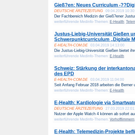
Gieß?en: Neues Curriculum -??Digi
DEUTSCHE ÄRZTEZEITUNG
09.04.2019 10:30
Der Fachbereich Medizin der Gieß?ener Justus
weiterführende Medinfo-Themen:
E-Health
;
Telem
Justus-Liebig-Universität Gießen
Schwerpunktcurriculum „Digitale M
E-HEALTH-COM.DE
03.04.2019 14:13:00
Die Justus-Liebig-Universität Gießen bietet ihr
weiterführende Medinfo-Themen:
E-Health
Schweiz: Stärkung der interkanton
des EPD
E-HEALTH-COM.DE
03.04.2019 11:04:00
Seit Anfang Februar 2018 arbeiten die Berner 
weiterführende Medinfo-Themen:
E-Health
E-Health: Kardiologie via Smartwat
DEUTSCHE ÄRZTEZEITUNG
27.03.2019 22:01
Nutzer der Apple Watch 4 können ab sofort auc
weiterführende Medinfo-Themen:
Vorhofflimmern
E-Health: Telemedizin-Projekte be