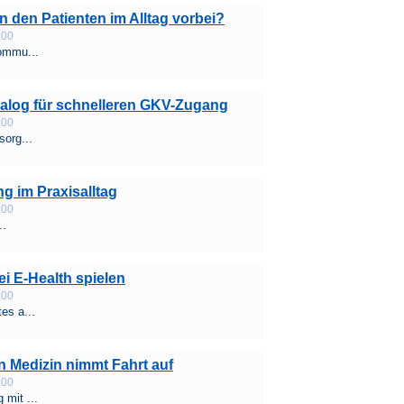
an den Patienten im Alltag vorbei?
:00
Kommu...
ialog für schnelleren GKV-Zugang
:00
sorg...
ng im Praxisalltag
:00
..
bei E-Health spielen
:00
es a...
en Medizin nimmt Fahrt auf
:00
 mit ...