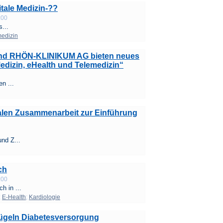
tale Medizin-??
:00
...
edizin
 und RHÖN-KLINIKUM AG bieten neues
edizin, eHealth und Telemedizin“
en ...
alen Zusammenarbeit zur Einführung
und Z...
ch
:00
h in ...
;
E-Health
;
Kardiologie
flügeln Diabetesversorgung