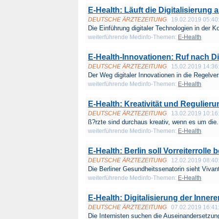
E-Health: Läuft die Digitalisierung 
DEUTSCHE ÄRZTEZEITUNG
19.02.2019 05:40
Die Einführung digitaler Technologien in der 
weiterführende Medinfo-Themen:
E-Health
E-Health-Innovationen: Ruf nach D
DEUTSCHE ÄRZTEZEITUNG
15.02.2019 14:36
Der Weg digitaler Innovationen in die Regelver
weiterführende Medinfo-Themen:
E-Health
E-Health: Kreativität und Regulieru
DEUTSCHE ÄRZTEZEITUNG
13.02.2019 10:16
ß?rzte sind durchaus kreativ, wenn es um die.
weiterführende Medinfo-Themen:
E-Health
E-Health: Berlin soll Vorreiterrolle 
DEUTSCHE ÄRZTEZEITUNG
12.02.2019 08:40
Die Berliner Gesundheitssenatorin sieht Vivant
weiterführende Medinfo-Themen:
E-Health
E-Health: Digitalisierung der Inner
DEUTSCHE ÄRZTEZEITUNG
07.02.2019 16:41
Die Internisten suchen die Auseinandersetzung