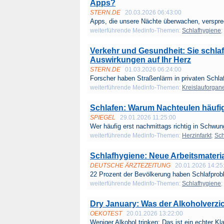
Apps?
STERN.DE
20.03.2026 06:43:00
Apps, die unsere Nächte überwachen, verspre
weiterführende Medinfo-Themen:
Schlafhygiene
;
Verkehr und Gesundheit: Sie schla
Auswirkungen auf Ihr Herz
STERN.DE
01.03.2026 06:24:00
Forscher haben Straßenlärm in privaten Schla
weiterführende Medinfo-Themen:
Kreislauforgan
Schlafen: Warum Nachteulen häufige
SPIEGEL
29.01.2026 11:25:00
Wer häufig erst nachmittags richtig in Schwun
weiterführende Medinfo-Themen:
Herzinfarkt
;
Sch
Schlafhygiene: Neue Arbeitsmateria
DEUTSCHE ÄRZTEZEITUNG
20.01.2026 14:25
22 Prozent der Bevölkerung haben Schlafprob
weiterführende Medinfo-Themen:
Schlafhygiene
;
Dry January: Was der Alkoholverzic
OEKOTEST
20.01.2026 13:22:00
Weniger Alkohol trinken: Das ist ein echter Kla