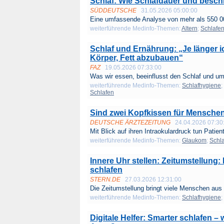
Schlaf: Wie Schlafdauer und besc
SÜDDEUTSCHE
31.05.2026 05:00:00
Eine umfassende Analyse von mehr als 550 00
weiterführende Medinfo-Themen:
Altern
;
Schlafe
Schlaf und Ernährung: „Je länger ic
Körper, Fett abzubauen“
FAZ
19.05.2026 07:33:00
Was wir essen, beeinflusst den Schlaf und um
weiterführende Medinfo-Themen:
Schlafhygiene
;
Schlafen
Sind zwei Kopfkissen für Menschen
DEUTSCHE ÄRZTEZEITUNG
24.04.2026 07:30
Mit Blick auf ihren Intraokulardruck tun Patient
weiterführende Medinfo-Themen:
Glaukom
;
Schl
Innere Uhr stellen: Zeitumstellung:
schlafen
STERN.DE
27.03.2026 12:31:00
Die Zeitumstellung bringt viele Menschen aus
weiterführende Medinfo-Themen:
Schlafhygiene
;
Digitale Helfer: Smarter schlafen –