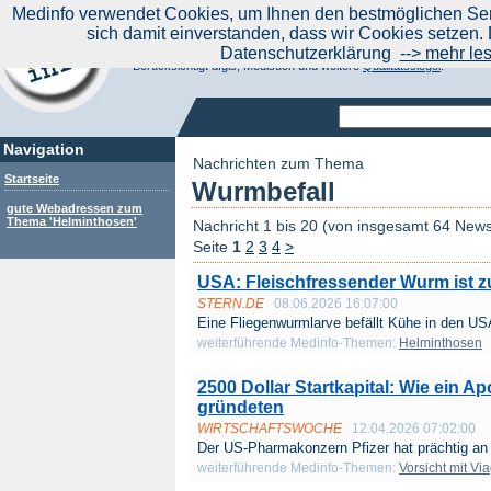
|
Medinfo verwendet Cookies, um Ihnen den bestmöglichen Serv
Aktuelle Nachrichten
Nachrichte
sich damit einverstanden, dass wir Cookies setzen. 
Suchen Sie noch oder Finden Sie schon?
Datenschutzerklärung
--> mehr le
Medinfo.de - Meta-Portal für Gesundheitsthemen
Berücksichtigt afgis, Medisuch und weitere
Qualitätssiegel
.
Navigation
Nachrichten zum Thema
Startseite
Wurmbefall
gute Webadressen zum
Thema 'Helminthosen'
Nachricht 1 bis 20 (von insgesamt 64 New
Seite
1
2
3
4
>
USA: Fleischfressender Wurm ist z
STERN.DE
08.06.2026 16:07:00
Eine Fliegenwurmlarve befällt Kühe in den USA
weiterführende Medinfo-Themen:
Helminthosen
2500 Dollar Startkapital: Wie ein A
gründeten
WIRTSCHAFTSWOCHE
12.04.2026 07:02:00
Der US-Pharmakonzern Pfizer hat prächtig an 
weiterführende Medinfo-Themen:
Vorsicht mit Vi