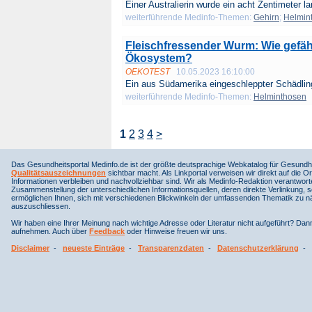
Einer Australierin wurde ein acht Zentimeter la
weiterführende Medinfo-Themen:
Gehirn
;
Helmin
Fleischfressender Wurm: Wie gefäh
Ökosystem?
OEKOTEST
10.05.2023 16:10:00
Ein aus Südamerika eingeschleppter Schädling 
weiterführende Medinfo-Themen:
Helminthosen
1
2
3
4
>
Das Gesundheitsportal Medinfo.de ist der größte deutsprachige Webkatalog für Gesundhe
Qualitätsauszeichnungen
sichtbar macht. Als Linkportal verweisen wir direkt auf die Or
Informationen verbleiben und nachvollziehbar sind. Wir als Medinfo-Redaktion verantwort
Zusammenstellung der unterschiedlichen Informationsquellen, deren direkte Verlinkung, 
ermöglichen Ihnen, sich mit verschiedenen Blickwinkeln der umfassenden Thematik zu näh
auszuschliessen.
Wir haben eine Ihrer Meinung nach wichtige Adresse oder Literatur nicht aufgeführt? Da
aufnehmen. Auch über
Feedback
oder Hinweise freuen wir uns.
Disclaimer
-
neueste Einträge
-
Transparenzdaten
-
Datenschutzerklärung
-