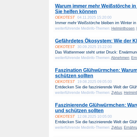
Warum immer mehr Weißstörche in 
Sie helfen können
OEKOTEST
04.11.2025 15:20:00
Immer mehr Weißstörche bleiben im Winter in 
weiterführende Medinfo-Themen:
Helminthosen
;
Gefährdetes Ökosystem: Wie der K
OEKOTEST
30.09.2025 15:22:00
Das Wattenmeer steht unter Druck: Erwärmung,
weiterführende Medinfo-Themen:
Abnehmen
;
Er
Faszination Glühwürmchen: Warum 
schützen sollten
OEKOTEST
19.08.2025 09:05:00
Entdecken Sie die faszinierende Welt der Glü
weiterführende Medinfo-Themen:
Zyklus
;
Helmin
Faszinierende Glühwürmchen: Waru
und schützen sollten
OEKOTEST
12.08.2025 10:05:00
Entdecken Sie die faszinierende Welt der Glü
weiterführende Medinfo-Themen:
Zyklus
;
Ernähr