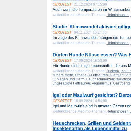
OEKOTEST
21.12.2024 07:15:00
Auch wenn die Temperaturen im Winter sinken
weiterführende Medinfo-Themen:
Helminthosen
;
Studie: Klimawandel aktiviert giftig
OEKOTEST
04.11.2024 16:24:00
Im Zuge des Klimawandels steigen die Temper
weiterführende Medinfo-Themen:
Helminthosen
;
Dürfen Hunde Nüsse essen? Was Hu
OEKOTEST
17.09.2024 16:53:00
Für Hunde sind einige Lebensmittel, die uns 
weiterführende Medinfo-Themen:
Juckreiz
;
Kaliu
Mineralstoffe
;
Omega-3-Fettsäuren
;
Allergien
;
Vit
E
;
Magen und Darm
;
Bauchschmerzen
;
Bauchspe
ungesättigte Fettsäuren
;
Veganismus
;
Gastroente
Igel oder Maulwurf gesichtet? Derze
OEKOTEST
16.09.2024 14:54:00
Igel und Maulwürfe sind in unseren Gärten und
weiterführende Medinfo-Themen:
Helminthosen
;
Heuschrecken, Grillen und Seidenr
Insektenarten als Lebensmittel zu