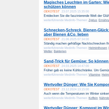
Magisches Leuchten im Garten: W
schützen können
OEKOTEST
23.07.2025 15:35:00
Entdecken Sie die faszinierende Welt der Glü
weiterführende Medinfo-Themen:
Zyklus
;
Ernähr
Schnecken-Schreck, Bienen-Glück:
aber Bienen &Co. lieben
OEKOTEST
21.06.2025 07:34:00
Ständig machen gefräßige Nacktschnecken Ih
weiterführende Medinfo-Themen:
Helminthosen
;
Wetter
;
Bakterien
Sand-Trick für Gemüse: So können 
OEKOTEST
24.03.2025 14:47:00
Früher gab es keine Kühlschränke. Um Gemüs
weiterführende Medinfo-Themen:
Vitamine
;
Helm
Wertvoller Dünger: Wie Sie Kompos
OEKOTEST
23.12.2024 13:15:00
Auch wenn die Temperaturen im Winter sinken
weiterführende Medinfo-Themen:
Koffein
;
Nährsto
Wertvoller Dünger: Kompost im Wi