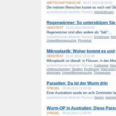
WIRTSCHAFTSWOCHE
09.07.2024 08:59:00
Die meisten Menschen kostet es noch viel Üb
weiterführende Medinfo-Themen:
Helminthosen
Regenwürmer: So unterstützen Sie 
OEKOTEST
10.03.2024 08:00:00
Regenwürmer sind alles andere als "bäh":...
weiterführende Medinfo-Themen:
Ernährung
;
Näh
Umweltthemensuche
;
Phosphat
Mikroplastik: Woher kommt es und
OEKOTEST
15.02.2024 13:31:00
Mikroplastik ist überall: in Flüssen, in den Mee
weiterführende Medinfo-Themen:
Carbomer
;
Gas
Untersuchungen
;
Studien
;
Ernährung
;
Haut und 
allgemein
;
Umweltthemensuche
;
Trinkwasser
Parasiten: Da ist der Wurm drin
SPIEGEL
29.08.2023 12:40:00
Einer Australierin wurde ein acht Zentimeter la
weiterführende Medinfo-Themen:
Gehirn
;
Helmin
Wurm-OP in Australien: Diese Paras
SPIEGEL
29.08.2023 12:40:00