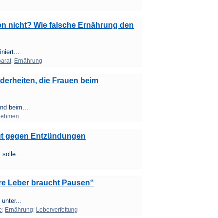
n nicht? Wie falsche Ernährung den
iert...
arat
;
Ernährung
erheiten, die Frauen beim
nd beim...
nehmen
gut gegen Entzündungen
solle...
re Leber braucht Pausen“
unter...
e
;
Ernährung
;
Leberverfettung