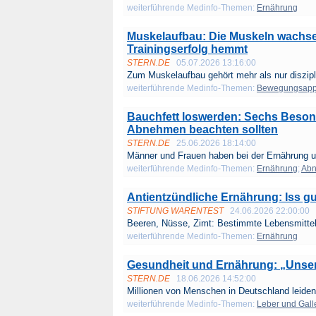
weiterführende Medinfo-Themen:
Ernährung
Muskelaufbau: Die Muskeln wachse
Trainingserfolg hemmt
STERN.DE
05.07.2026 13:16:00
Zum Muskelaufbau gehört mehr als nur disziplin
weiterführende Medinfo-Themen:
Bewegungsapp
Bauchfett loswerden: Sechs Besond
Abnehmen beachten sollten
STERN.DE
25.06.2026 18:14:00
Männer und Frauen haben bei der Ernährung u
weiterführende Medinfo-Themen:
Ernährung
;
Ab
Antientzündliche Ernährung: Iss 
STIFTUNG WARENTEST
24.06.2026 22:00:00
Beeren, Nüsse, Zimt: Bestimmte Lebens­mittel 
weiterführende Medinfo-Themen:
Ernährung
Gesundheit und Ernährung: „Unse
STERN.DE
18.06.2026 14:52:00
Millionen von Menschen in Deutschland leiden 
weiterführende Medinfo-Themen:
Leber und Gall