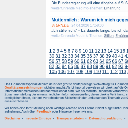
Die Bundesregierung will eine Abgabe auf Süßg
weiterführende Medinfo-Themen:
Ernährung
Muttermilch : Warum ich mich gege
STERN.DE
24.04.2026 17:58:00
„Ich stille nicht“ – Es dauerte lange, bis ich da
weiterführende Medinfo-Themen:
Stillen
;
Ernähr
1
2
3
4
5
6
7
8
9
10
11
12
13
14
15
16
30
31
32
33
34
35
36
37
38
39
40
41
4
56
57
58
59
60
61
62
63
64
65
66
67
6
82
83
84
85
86
87
88
89
90
91
92
93
9
105
106
107
108
109
110
111
112
113
Das Gesundheitsportal Medinfo.de ist der größte deutsprachige Webkatalog für Gesundhe
Qualitätsauszeichnungen
sichtbar macht. Als Linkportal verweisen wir direkt auf die Or
Informationen verbleiben und nachvollziehbar sind. Wir als Medinfo-Redaktion verantwort
Zusammenstellung der unterschiedlichen Informationsquellen, deren direkte Verlinkung, 
ermöglichen Ihnen, sich mit verschiedenen Blickwinkeln der umfassenden Thematik zu näh
auszuschliessen.
Wir haben eine Ihrer Meinung nach wichtige Adresse oder Literatur nicht aufgeführt? Da
aufnehmen. Auch über
Feedback
oder Hinweise freuen wir uns.
Disclaimer
-
neueste Einträge
-
Transparenzdaten
-
Datenschutzerklärung
-