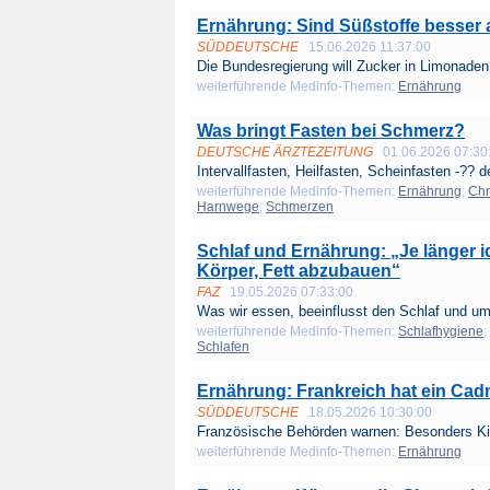
Ernährung: Sind Süßstoffe besser 
SÜDDEUTSCHE
15.06.2026 11:37:00
Die Bundesregierung will Zucker in Limonaden 
weiterführende Medinfo-Themen:
Ernährung
Was bringt Fasten bei Schmerz?
DEUTSCHE ÄRZTEZEITUNG
01.06.2026 07:30
Intervallfasten, Heilfasten, Scheinfasten -?? de
weiterführende Medinfo-Themen:
Ernährung
;
Chr
Harnwege
;
Schmerzen
Schlaf und Ernährung: „Je länger ic
Körper, Fett abzubauen“
FAZ
19.05.2026 07:33:00
Was wir essen, beeinflusst den Schlaf und um
weiterführende Medinfo-Themen:
Schlafhygiene
;
Schlafen
Ernährung: Frankreich hat ein Ca
SÜDDEUTSCHE
18.05.2026 10:30:00
Französische Behörden warnen: Besonders Kin
weiterführende Medinfo-Themen:
Ernährung