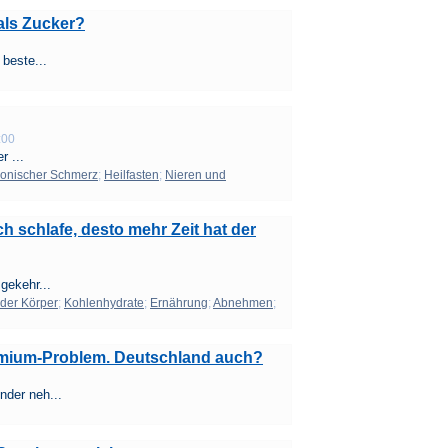
als Zucker?
beste...
:00
r ...
onischer Schmerz
;
Heilfasten
;
Nieren und
h schlafe, desto mehr Zeit hat der
gekehr...
der Körper
;
Kohlenhydrate
;
Ernährung
;
Abnehmen
;
dmium-Problem. Deutschland auch?
der neh...