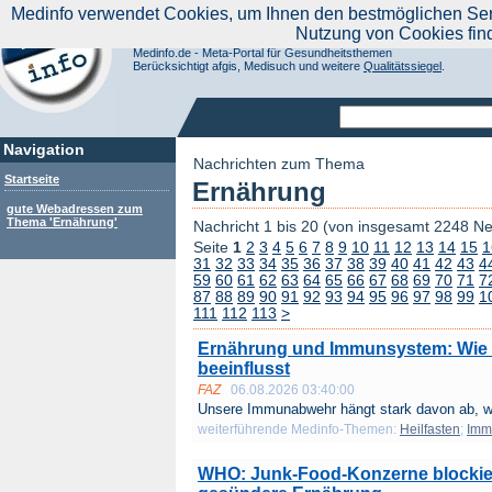
|
Medinfo verwendet Cookies, um Ihnen den bestmöglichen Servi
Aktuelle Nachrichten
Nachrichte
Nutzung von Cookies fin
Suchen Sie noch oder Finden Sie schon?
Medinfo.de - Meta-Portal für Gesundheitsthemen
Berücksichtigt afgis, Medisuch und weitere
Qualitätssiegel
.
Navigation
Nachrichten zum Thema
Startseite
Ernährung
gute Webadressen zum
Thema 'Ernährung'
Nachricht 1 bis 20 (von insgesamt 2248 N
Seite
1
2
3
4
5
6
7
8
9
10
11
12
13
14
15
1
31
32
33
34
35
36
37
38
39
40
41
42
43
4
59
60
61
62
63
64
65
66
67
68
69
70
71
7
87
88
89
90
91
92
93
94
95
96
97
98
99
1
111
112
113
>
Ernährung und Immunsystem: Wie 
beeinflusst
FAZ
06.08.2026 03:40:00
Unsere Immunabwehr hängt stark davon ab, wa
weiterführende Medinfo-Themen:
Heilfasten
;
Imm
WHO: Junk-Food-Konzerne blockie