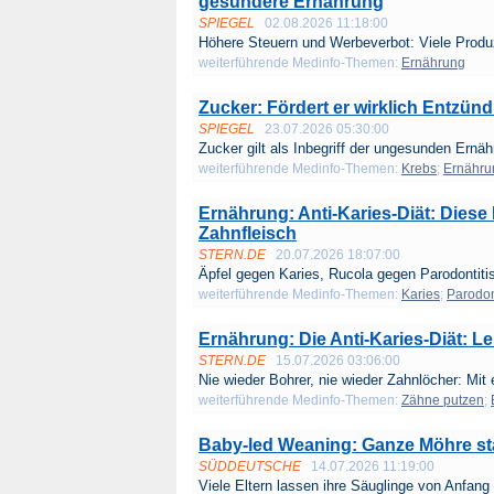
gesündere Ernährung
SPIEGEL
02.08.2026 11:18:00
Höhere Steuern und Werbeverbot: Viele Produz
weiterführende Medinfo-Themen:
Ernährung
Zucker: Fördert er wirklich Entzü
SPIEGEL
23.07.2026 05:30:00
Zucker gilt als Inbegriff der ungesunden Ernäh
weiterführende Medinfo-Themen:
Krebs
;
Ernähru
Ernährung: Anti-Karies-Diät: Dies
Zahnfleisch
STERN.DE
20.07.2026 18:07:00
Äpfel gegen Karies, Rucola gegen Parodontitis 
weiterführende Medinfo-Themen:
Karies
;
Parodo
Ernährung: Die Anti-Karies-Diät: 
STERN.DE
15.07.2026 03:06:00
Nie wieder Bohrer, nie wieder Zahnlöcher: Mit e
weiterführende Medinfo-Themen:
Zähne putzen
;
Baby-led Weaning: Ganze Möhre sta
SÜDDEUTSCHE
14.07.2026 11:19:00
Viele Eltern lassen ihre Säuglinge von Anfang 