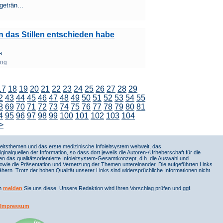
eträn...
n das Stillen entschieden habe
s...
ung
17
18
19
20
21
22
23
24
25
26
27
28
29
2
43
44
45
46
47
48
49
50
51
52
53
54
55
8
69
70
71
72
73
74
75
76
77
78
79
80
81
4
95
96
97
98
99
100
101
102
103
104
>
itsthemen und das erste medizinische Infoleitsystem weltweit, das
iginalquellen der Information, so dass dort jeweils die Autoren-/Urheberschaft für die
en das qualitätsorientierte Infoleitsystem-Gesamtkonzept, d.h. die Auswahl und
sowie die Präsentation und Vernetzung der Themen untereinander. Die aufgeführten Links
ern. Trotz der hohen Qualität unserer Links sind widersprüchliche Informationen nicht
nn
melden
Sie uns diese. Unsere Redaktion wird Ihren Vorschlag prüfen und ggf.
Impressum