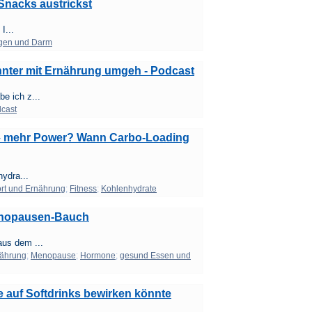
Snacks austrickst
I...
gen und Darm
nnter mit Ernährung umgeh - Podcast
e ich z...
cast
 – mehr Power? Wann Carbo-Loading
hydra...
rt und Ernährung
;
Fitness
;
Kohlenhydrate
Menopausen-Bauch
us dem ...
ährung
;
Menopause
;
Hormone
;
gesund Essen und
 auf Softdrinks bewirken könnte