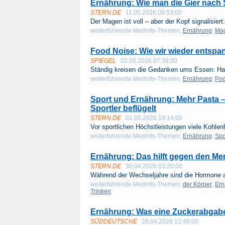
Ernährung: Wie man die Gier nach 
STERN.DE
11.05.2026 09:53:00
Der Magen ist voll – aber der Kopf signalisiert: 
weiterführende Medinfo-Themen:
Ernährung
;
Ma
Food Noise: Wie wir wieder entspa
SPIEGEL
02.05.2026 07:39:00
Ständig kreisen die Gedanken ums Essen: Hab
weiterführende Medinfo-Themen:
Ernährung
;
Pod
Sport und Ernährung: Mehr Pasta
Sportler beflügelt
STERN.DE
01.05.2026 19:14:00
Vor sportlichen Höchstleistungen viele Kohlen
weiterführende Medinfo-Themen:
Ernährung
;
Spo
Ernährung: Das hilft gegen den 
STERN.DE
30.04.2026 03:20:00
Während der Wechseljahre sind die Hormone a
weiterführende Medinfo-Themen:
der Körper
;
Ern
Trinken
Ernährung: Was eine Zuckerabgabe
SÜDDEUTSCHE
28.04.2026 12:49:00