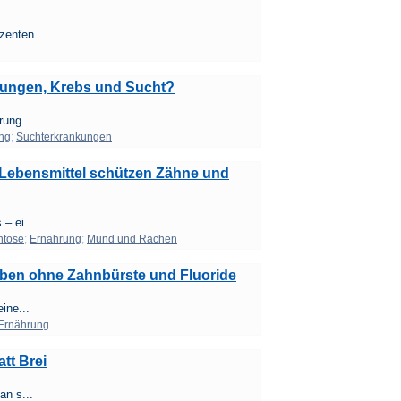
enten ...
ndungen, Krebs und Sucht?
rung...
ng
;
Suchterkrankungen
e Lebensmittel schützen Zähne und
– ei...
ntose
;
Ernährung
;
Mund und Rachen
Leben ohne Zahnbürste und Fluoride
ine...
Ernährung
tt Brei
an s...