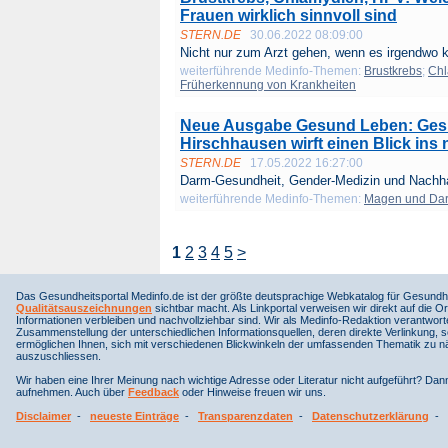
Frauen wirklich sinnvoll sind
STERN.DE
30.06.2022 08:09:00
Nicht nur zum Arzt gehen, wenn es irgendwo kn
weiterführende Medinfo-Themen:
Brustkrebs
;
Chl
Früherkennung von Krankheiten
Neue Ausgabe Gesund Leben: Gesu
Hirschhausen wirft einen Blick ins 
STERN.DE
17.05.2022 16:27:00
Darm-Gesundheit, Gender-Medizin und Nachhal
weiterführende Medinfo-Themen:
Magen und Da
1
2
3
4
5
>
Das Gesundheitsportal Medinfo.de ist der größte deutsprachige Webkatalog für Gesundhe
Qualitätsauszeichnungen
sichtbar macht. Als Linkportal verweisen wir direkt auf die Or
Informationen verbleiben und nachvollziehbar sind. Wir als Medinfo-Redaktion verantwort
Zusammenstellung der unterschiedlichen Informationsquellen, deren direkte Verlinkung, 
ermöglichen Ihnen, sich mit verschiedenen Blickwinkeln der umfassenden Thematik zu näh
auszuschliessen.
Wir haben eine Ihrer Meinung nach wichtige Adresse oder Literatur nicht aufgeführt? Da
aufnehmen. Auch über
Feedback
oder Hinweise freuen wir uns.
Disclaimer
-
neueste Einträge
-
Transparenzdaten
-
Datenschutzerklärung
-