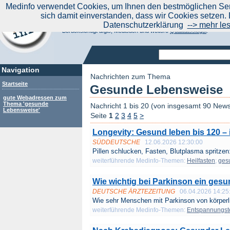
|
Medinfo verwendet Cookies, um Ihnen den bestmöglichen Serv
Aktuelle Nachrichten
Nachrichte
sich damit einverstanden, dass wir Cookies setzen. 
Suchen Sie noch oder Finden Sie schon?
Datenschutzerklärung
--> mehr le
Medinfo.de - Meta-Portal für Gesundheitsthemen
Berücksichtigt afgis, Medisuch und weitere
Qualitätssiegel
.
Navigation
Nachrichten zum Thema
Startseite
Gesunde Lebensweise
gute Webadressen zum
Thema 'gesunde
Nachricht 1 bis 20 (von insgesamt 90 New
Lebensweise'
Seite
1
2
3
4
5
>
Longevity: Gesund leben bis 120 – 
SÜDDEUTSCHE
12.06.2026 12:30:00
Pillen schlucken, Fasten, Blutplasma spritzen
weiterführende Medinfo-Themen:
Heilfasten
;
ges
Wie wichtig bei Parkinson ein gesun
DEUTSCHE ÄRZTEZEITUNG
06.04.2026 14:25
Wie sehr Menschen mit Parkinson von körperli
weiterführende Medinfo-Themen:
Entspannungst