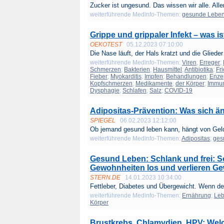
Zucker ist ungesund. Das wissen wir alle. Aller
weiterführende Medinfo-Themen:
gesunde Lebe
Grippe und grippaler Infekt – was i
OEKOTEST
05.12.2023 07:10:00
Die Nase läuft, der Hals kratzt und die Glieder
weiterführende Medinfo-Themen:
Viren
;
Erreger
;
Schmerzen
;
Bakterien
;
Hausmittel
;
Antibiotika
;
Fr
Fieber
;
Myokarditis
;
Impfen
;
Behandlungen
;
Enzep
Kopfschmerzen
;
Medikamente
;
der Körper
;
Immu
Dysphagie
;
Schlafen
;
Salz
;
COVID-19
Adipositas-Prävention: Was sich ä
SPIEGEL
06.02.2023 12:12:00
Ob jemand gesund leben kann, hängt von Geld
weiterführende Medinfo-Themen:
Adipositas
;
ges
Gesund Leben: Schlank und frei: 
Gewohnheiten los und verlieren Ge
STERN.DE
14.01.2023 10:34:00
Fettleber, Diabetes und Übergewicht. Wenn der
weiterführende Medinfo-Themen:
Ernährung
;
Leb
Körper
Brustkrebs, Chlamydien, HPV: Wel