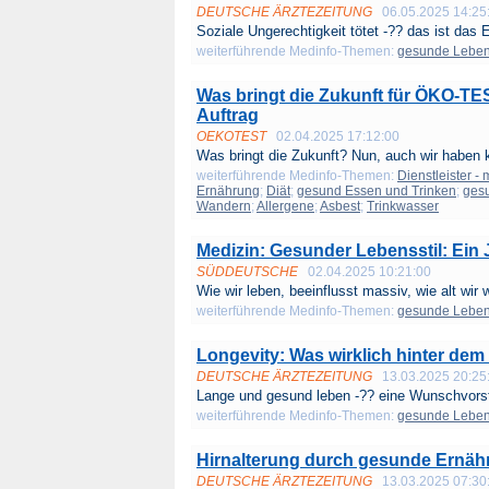
DEUTSCHE ÄRZTEZEITUNG
06.05.2025 14:25
Soziale Ungerechtigkeit tötet -?? das ist das E
weiterführende Medinfo-Themen:
gesunde Lebe
Was bringt die Zukunft für ÖKO-TE
Auftrag
OEKOTEST
02.04.2025 17:12:00
Was bringt die Zukunft? Nun, auch wir haben k
weiterführende Medinfo-Themen:
Dienstleister -
Ernährung
;
Diät
;
gesund Essen und Trinken
;
ges
Wandern
;
Allergene
;
Asbest
;
Trinkwasser
Medizin: Gesunder Lebensstil: Ein 
SÜDDEUTSCHE
02.04.2025 10:21:00
Wie wir leben, beeinflusst massiv, wie alt wir w
weiterführende Medinfo-Themen:
gesunde Lebe
Longevity: Was wirklich hinter dem
DEUTSCHE ÄRZTEZEITUNG
13.03.2025 20:25
Lange und gesund leben -?? eine Wunschvorste
weiterführende Medinfo-Themen:
gesunde Lebe
Hirnalterung durch gesunde Ernäh
DEUTSCHE ÄRZTEZEITUNG
13.03.2025 07:30