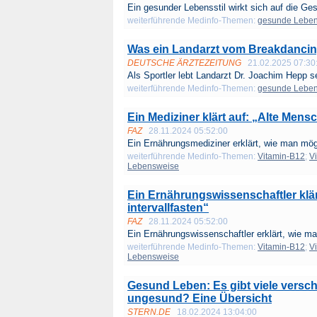
Ein gesunder Lebensstil wirkt sich auf die Ge
weiterführende Medinfo-Themen:
gesunde Lebe
Was ein Landarzt vom Breakdancing 
DEUTSCHE ÄRZTEZEITUNG
21.02.2025 07:30
Als Sportler lebt Landarzt Dr. Joachim Hepp se
weiterführende Medinfo-Themen:
gesunde Lebe
Ein Mediziner klärt auf: „Alte Mensc
FAZ
28.11.2024 05:52:00
Ein Ernährungsmediziner erklärt, wie man mögl
weiterführende Medinfo-Themen:
Vitamin-B12
;
V
Lebensweise
Ein Ernährungswissenschaftler klär
intervallfasten“
FAZ
28.11.2024 05:52:00
Ein Ernährungswissenschaftler erklärt, wie m
weiterführende Medinfo-Themen:
Vitamin-B12
;
V
Lebensweise
Gesund Leben: Es gibt viele versch
ungesund? Eine Übersicht
STERN.DE
18.02.2024 13:04:00