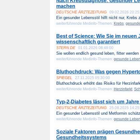
Nach Krebsdiagnose: Gesunder Leb
machen
DEUTSCHE ÄRZTEZEITUNG
09.02.2026 20:25
Ein gesunder Lebensstil hilft nicht nur, Krebs z
weiterführende Medinfo-Themen:
Krebs
;
gesunde
Best of Science: Wie Sie im neuen 
wissenschaftlich garantiert
STERN.DE
01.01.2026 08:48:00
Sie wollen endlich gesund leben, fitter werden 
weiterführende Medinfo-Themen:
gesunde Lebe
Bluthochdruck: Was gegen Hyperton
SPIEGEL
27.11.2025 05:30:00
Bluthochdruck erhöht das Risiko für Herzinfark
weiterführende Medinfo-Themen:
Herzinfarkt
;
Sch
Typ-2-Diabetes lässt sich um Jahr
DEUTSCHE ÄRZTEZEITUNG
25.08.2025 14:25
Ein gesunder Lebensstil und Metformin schütz
weiterführende Medinfo-Themen:
gesunde Lebe
Soziale Faktoren prägen Gesundheit
Gesundheitssystems