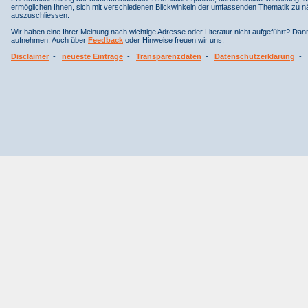
ermöglichen Ihnen, sich mit verschiedenen Blickwinkeln der umfassenden Thematik zu näh
auszuschliessen.
Wir haben eine Ihrer Meinung nach wichtige Adresse oder Literatur nicht aufgeführt? Da
aufnehmen. Auch über
Feedback
oder Hinweise freuen wir uns.
Disclaimer
-
neueste Einträge
-
Transparenzdaten
-
Datenschutzerklärung
-