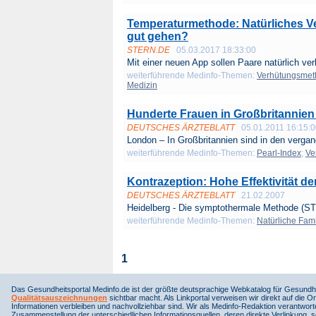
Temperaturmethode: Natürliches Ver
gut gehen?
STERN.DE
05.03.2017 18:33:00
Mit einer neuen App sollen Paare natürlich ver
weiterführende Medinfo-Themen:
Verhütungsme
Medizin
Hunderte Frauen in Großbritannien
DEUTSCHES ÄRZTEBLATT
05.01.2011 16:15:
London – In Großbritannien sind in den vergan
weiterführende Medinfo-Themen:
Pearl-Index
;
Ve
Kontrazeption: Hohe Effektivität 
DEUTSCHES ÄRZTEBLATT
21.02.2007
Heidelberg - Die symptothermale Methode (STM
weiterführende Medinfo-Themen:
Natürliche Fam
1
Das Gesundheitsportal Medinfo.de ist der größte deutsprachige Webkatalog für Gesundhe
Qualitätsauszeichnungen
sichtbar macht. Als Linkportal verweisen wir direkt auf die Or
Informationen verbleiben und nachvollziehbar sind. Wir als Medinfo-Redaktion verantwort
Zusammenstellung der unterschiedlichen Informationsquellen, deren direkte Verlinkung, 