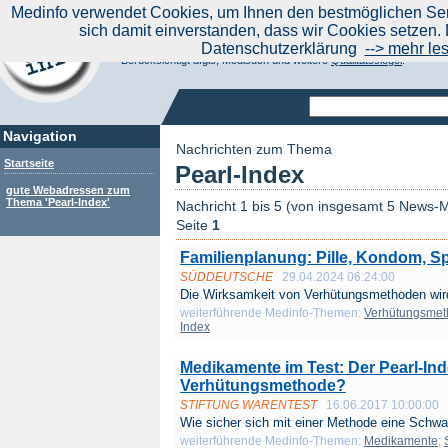
|
Medinfo verwendet Cookies, um Ihnen den bestmöglichen Serv
Aktuelle Nachrichten
Nachrichte
sich damit einverstanden, dass wir Cookies setzen. 
Suchen Sie noch oder Finden Sie schon?
Datenschutzerklärung
--> mehr le
Medinfo.de - Meta-Portal für Gesundheitsthemen
Berücksichtigt afgis, Medisuch und weitere
Qualitätssiegel
.
Navigation
Nachrichten zum Thema
Startseite
Pearl-Index
gute Webadressen zum
Thema 'Pearl-Index'
Nachricht 1 bis 5 (von insgesamt 5 News-M
Seite
1
Familienplanung: Pille, Kondom, Spir
SÜDDEUTSCHE
29.04.2024 06:24:00
Die Wirksamkeit von Verhütungsmethoden wird 
weiterführende Medinfo-Themen:
Verhütungsme
Index
Medikamente im Test: Der Pearl-Ind
Verhütungsmethode?
STIFTUNG WARENTEST
16.06.2017 10:00:00
Wie sicher sich mit einer Methode eine Schwa
weiterführende Medinfo-Themen:
Medikamente
;