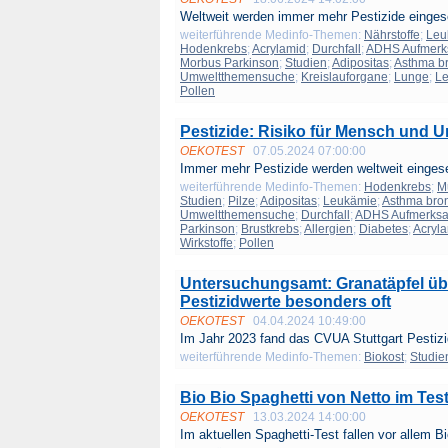
Weltweit werden immer mehr Pestizide eingese
weiterführende Medinfo-Themen:
Nährstoffe
;
Leu
Hodenkrebs
;
Acrylamid
;
Durchfall
;
ADHS Aufmerks
Morbus Parkinson
;
Studien
;
Adipositas
;
Asthma br
Umweltthemensuche
;
Kreislauforgane
;
Lunge
;
Le
Pollen
Pestizide: Risiko für Mensch und 
OEKOTEST
07.05.2024 07:00:00
Immer mehr Pestizide werden weltweit eingeset
weiterführende Medinfo-Themen:
Hodenkrebs
;
M
Studien
;
Pilze
;
Adipositas
;
Leukämie
;
Asthma bron
Umweltthemensuche
;
Durchfall
;
ADHS Aufmerksam
Parkinson
;
Brustkrebs
;
Allergien
;
Diabetes
;
Acryl
Wirkstoffe
;
Pollen
Untersuchungsamt: Granatäpfel übe
Pestizidwerte besonders oft
OEKOTEST
04.04.2024 10:49:00
Im Jahr 2023 fand das CVUA Stuttgart Pestizi
weiterführende Medinfo-Themen:
Biokost
;
Studie
Bio Bio Spaghetti von Netto im Tes
OEKOTEST
13.03.2024 14:00:00
Im aktuellen Spaghetti-Test fallen vor allem Bi