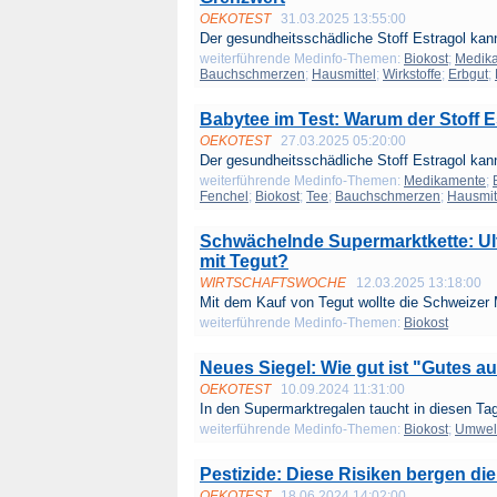
OEKOTEST
31.03.2025 13:55:00
Der gesundheitsschädliche Stoff Estragol kann
weiterführende Medinfo-Themen:
Biokost
;
Medik
Bauchschmerzen
;
Hausmittel
;
Wirkstoffe
;
Erbgut
;
Babytee im Test: Warum der Stoff E
OEKOTEST
27.03.2025 05:20:00
Der gesundheitsschädliche Stoff Estragol kann
weiterführende Medinfo-Themen:
Medikamente
;
Fenchel
;
Biokost
;
Tee
;
Bauchschmerzen
;
Hausmit
Schwächelnde Supermarktkette: Ult
mit Tegut?
WIRTSCHAFTSWOCHE
12.03.2025 13:18:00
Mit dem Kauf von Tegut wollte die Schweizer 
weiterführende Medinfo-Themen:
Biokost
Neues Siegel: Wie gut ist "Gutes a
OEKOTEST
10.09.2024 11:31:00
In den Supermarktregalen taucht in diesen Tag
weiterführende Medinfo-Themen:
Biokost
;
Umwel
Pestizide: Diese Risiken bergen di
OEKOTEST
18.06.2024 14:02:00