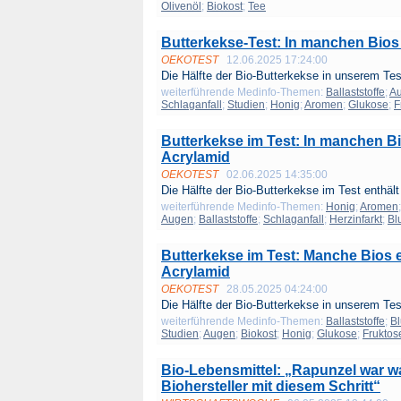
Olivenöl
;
Biokost
;
Tee
Butterkekse-Test: In manchen Bios
OEKOTEST
12.06.2025 17:24:00
Die Hälfte der Bio-Butterkekse in unserem Test
weiterführende Medinfo-Themen:
Ballaststoffe
;
A
Schlaganfall
;
Studien
;
Honig
;
Aromen
;
Glukose
;
F
Butterkekse im Test: In manchen B
Acrylamid
OEKOTEST
02.06.2025 14:35:00
Die Hälfte der Bio-Butterkekse im Test enthält
weiterführende Medinfo-Themen:
Honig
;
Aromen
Augen
;
Ballaststoffe
;
Schlaganfall
;
Herzinfarkt
;
Bl
Butterkekse im Test: Manche Bios 
Acrylamid
OEKOTEST
28.05.2025 04:24:00
Die Hälfte der Bio-Butterkekse in unserem Test
weiterführende Medinfo-Themen:
Ballaststoffe
;
Bl
Studien
;
Augen
;
Biokost
;
Honig
;
Glukose
;
Fruktos
Bio-Lebensmittel: „Rapunzel war wa
Biohersteller mit diesem Schritt“