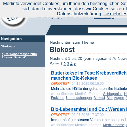
|
Medinfo verwendet Cookies, um Ihnen den bestmöglichen Serv
Aktuelle Nachrichten
Nachrichte
sich damit einverstanden, dass wir Cookies setzen. 
Suchen Sie noch oder Finden Sie schon?
Datenschutzerklärung
--> mehr le
Medinfo.de - Meta-Portal für Gesundheitsthemen
Berücksichtigt afgis, Medisuch und weitere
Qualitätssiegel
.
Navigation
Nachrichten zum Thema
Startseite
Biokost
gute Webadressen zum
Thema 'Biokost'
Nachricht 1 bis 20 (von insgesamt 76 New
Seite
1
2
3
4
>
Butterkekse im Test: Krebsverdächt
manchen Bio-Keksen
OEKOTEST
04.12.2025 06:16:00
Mehr als die Hälfte der getesteten Bio-Butterk
weiterführende Medinfo-Themen:
Schlaganfall
;
H
Fruktose
;
Untersuchungen
;
Biokost
;
Blut
;
Augen
;
Bio-Lebensmittel und Co.: Werden
OEKOTEST
03.07.2025 17:37:00
Immer häufiger steuern Verbraucherinnen und 
weiterführende Medinfo-Themen:
Medikamente
;