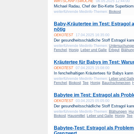
WIRTSCHAFTSWOCHE
06.05.2025 12:44:00
Michael Radau, Chef der Bio-Kette Superbioma
weiterführende Medinfo-Themen:
Biokost
Baby-Kräutertee im Test: Estragol 
nötig
OEKOTEST
17.04.2025 16:35:00
Der gesundheitsschädliche Stoff Estragol kann
weiterführende Medinfo-Themen:
Untersuchung
Fenchel
;
Honig
;
Leber und Galle
;
Erbgut
;
Blähun
Kräutertee für Babys im Test: Warum
OEKOTEST
07.04.2025 15:08:00
In fenchelhaltigen Kräutertees für Babys kann 
weiterführende Medinfo-Themen:
Leber und Gall
Fenchel
;
Biokost
;
Tee
;
Honig
;
Bauchschmerzen
;
H
Babytee im Test: Estragol als Probl
OEKOTEST
03.04.2025 05:05:00
Der gesundheitsschädliche Stoff Estragol kann
weiterführende Medinfo-Themen:
Blähungen
;
Hu
Biokost
;
Hausmittel
;
Leber und Galle
;
Honig
;
Tee
Babytee-Test: Estragol als Problem
Grenzwert