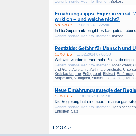
weiterführende Medinfo-Themen:
Biokost
Ernährungstipps: Expertin verrät: 
wirklich – und welche nicht?
STERN.DE
17.02.2024 06:25:00
In Bio-Supermärkten gibt es fast jedes Lebens
weiterführende Medinfo-Themen:
Biokost
Pestizide: Gefahr für Mensch und 
OEKOTEST
11.02.2024 07:00:00
Weltweit werden immer mehr Pestizide eingese
weiterführende Medinfo-Themen:
Hodenkrebs
;
A
und Galle
;
Acrylamid
;
Asthma bronchiale
;
Unters
Kreislauforgane
;
Frühgeburt
;
Biokost
;
Ernährung
Adipositas
;
Müdigkeit
;
Studien
;
Leukämie
;
Hormo
Neue Ernährungstrategie der Regie
OEKOTEST
17.01.2024 18:21:00
Die Regierung hat eine neue Ernährungsstrateg
weiterführende Medinfo-Themen:
Organisationen
Entgiften
;
Salz
1
2
3
4
>