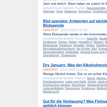
Jetzt mal ehrlich: Wann haben sie zuletzt ihr 
weiterführende Medinfo-Themen:
Neurodermitis
;
Allergien
;
Viren
;
Bakterien
;
Norovirus
;
Clostridium 
Blut spenden: Antworten auf wichti
Blutspende
OEKOTEST
20.01.2026 13:37:00
Ältere Blutspender werden in den kommenden 
weiterführende Medinfo-Themen:
Aids/HIV
;
Medi
Ernährung
;
Grippe
;
Fieber
;
Hepatitis A
;
Masern
;
M
Blutspende
;
Erkältung
;
Hepatitis
;
Impfen
;
Diphthe
Wurzelkanalbehandlung
;
der Körper
;
Blut
;
Schwan
Gesundheitstest
;
Antibiotika
;
gesund Essen und T
Operationen
;
Trinkwasser
Dry January: Was der Alkoholverzic
OEKOTEST
20.01.2026 13:22:00
Weniger Alkohol trinken: Das ist ein echter Kla
weiterführende Medinfo-Themen:
Stress
;
Alkohol
Kreislauforgane
;
Leber und Galle
;
Gehirn
;
Haut u
Nichtraucher werden
;
Abnehmen
;
Speiseröhrenk
Leberverfettung
;
Depression
;
Ernährung
;
Bluthoc
Nikotinsucht
Gut für die Verdauung? Was Flohs
wirklich können