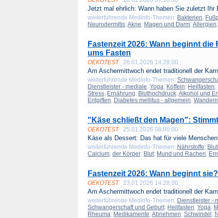
OEKOTEST
28.01.2026 07:10:00
Jetzt mal ehrlich: Wann haben Sie zuletzt Ihr 
weiterführende Medinfo-Themen:
Bakterien
;
Fußp
Neurodermitis
;
Akne
;
Magen und Darm
;
Allergien
Fastenzeit 2026: Wann beginnt die 
ums Fasten
OEKOTEST
26.01.2026 14:28:00
Am Aschermittwoch endet traditionell der Karne
weiterführende Medinfo-Themen:
Schwangerscha
Dienstleister - mediale
;
Yoga
;
Koffein
;
Heilfasten
;
Stress
;
Ernährung
;
Bluthochdruck
;
Alkohol und E
Entgiften
;
Diabetes mellitus - allgemein
;
Wandern
"Käse schließt den Magen": Stimm
OEKOTEST
25.01.2026 08:00:00
Käse als Dessert: Das hat für viele Menschen 
weiterführende Medinfo-Themen:
Nährstoffe
;
Blu
Calcium
;
der Körper
;
Blut
;
Mund und Rachen
;
Er
Fastenzeit 2026: Wann beginnt sie
OEKOTEST
23.01.2026 14:28:00
Am Aschermittwoch endet traditionell der Karne
weiterführende Medinfo-Themen:
Dienstleister -
Schwangerschaft und Geburt
;
Heilfasten
;
Yoga
;
M
Rheuma
;
Medikamente
;
Abnehmen
;
Schwindel
;
N