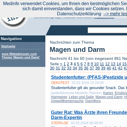
|
Medinfo verwendet Cookies, um Ihnen den bestmöglichen Serv
Aktuelle Nachrichten
Nachrichte
sich damit einverstanden, dass wir Cookies setzen. 
Suchen Sie noch oder Finden Sie schon?
Datenschutzerklärung
--> mehr le
Medinfo.de - Meta-Portal für Gesundheitsthemen
Berücksichtigt afgis, Medisuch und weitere
Qualitätssiegel
.
Navigation
Nachrichten zum Thema
Startseite
Magen und Darm
gute Webadressen zum
Thema 'Magen und Darm'
Nachricht 41 bis 60 (von insgesamt 861 N
Seite
<
1
2
3
4
5
6
7
8
9
10
11
12
13
14
15
30
31
32
33
34
35
36
37
38
39
40
41
42
4
Studentenfutter: (PFAS-)Pestizide 
OEKOTEST
02.02.2026 15:16:00
Studentenfutter gilt als gesunder Snack. Das 
weiterführende Medinfo-Themen:
Karies
;
Ernähr
Harnwege
;
Leber und Galle
;
Magen und Darm
;
H
Umweltthemensuche
;
Darmflora
Guter Rat: Was Ärzte ihren Freunde
Darm-Expertin
STERN.DE
02.02.2026 06:48:00