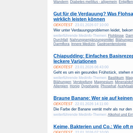
Wandern
;
Diabetes mellitus - allgemein
;
Entgiften
Gut für die Verdauung? Was Flohs
wirklich leisten können
OEKOTEST
23.01.2026 07:10:00
Wer unter Verdauungsproblemen leidet, bekomm
weiterführende Medinfo-Themen:
Flohbisse
;
Dar
Durchfall
;
Nahrungsergänzungsmittel
;
Blähunge
Darmflora
;
Innere Medizin
;
Gastroenterologie
Chiapudding: Einfaches Basisrezep
leckere Variationen
OEKOTEST
23.01.2026 06:43:00
Geht es um ein gesundes Frühstück, stehen m
weiterführende Medinfo-Themen:
Basilikum
;
Mag
Blähungen
;
Verstopfung
;
Magnesium
;
Mineralstof
Allergien
;
Honig
;
Dysphagie
;
Phosphat
;
Acetylsal
Braune Banane: Wer sie auf keinen 
OEKOTEST
22.01.2026 14:11:00
Die Farbe der Banane verrät mehr als nur den 
weiterführende Medinfo-Themen:
Alkohol und Er
Keime, Bakterien und Co.: Wie of
OEKOTEST
22.01.2026 07:10:00