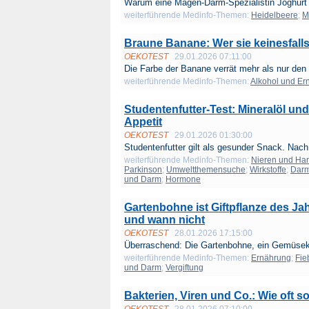
Warum eine Magen-Darm-Spezialistin Joghurt 
weiterführende Medinfo-Themen:
Heidelbeere
;
M
Braune Banane: Wer sie keinesfalls
OEKOTEST
29.01.2026 07:11:00
Die Farbe der Banane verrät mehr als nur den 
weiterführende Medinfo-Themen:
Alkohol und Er
Studentenfutter-Test: Mineralöl un
Appetit
OEKOTEST
29.01.2026 01:30:00
Studentenfutter gilt als gesunder Snack. Nach
weiterführende Medinfo-Themen:
Nieren und Ha
Parkinson
;
Umweltthemensuche
;
Wirkstoffe
;
Darm
und Darm
;
Hormone
Gartenbohne ist Giftpflanze des Jah
und wann nicht
OEKOTEST
28.01.2026 17:15:00
Überraschend: Die Gartenbohne, ein Gemüsekl
weiterführende Medinfo-Themen:
Ernährung
;
Fie
und Darm
;
Vergiftung
Bakterien, Viren und Co.: Wie oft 