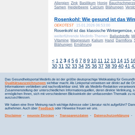
Allergien
;
Zink
;
Basilikum
;
Honig
;
Bauchschmerz
Samen
;
Heidelbeere
;
Calcium
;
Blähungen
;
Verst
Rosenkohl: Wie gesund ist das Wi
OEKOTEST
15.01.2026 06:53:00
Rosenkohl ist das klassische Wintergemüse, d
weiterführende Medinfo-Themen:
Ballaststoffe
;
Mi
Vitamine
;
Magnesium
;
Kalium
;
Hand
;
Darmflora
;
Blähungen
;
Ernährung
<
1
2
3
4
5
6
7
8
9
10
11
12
13
14
15
1
30
31
32
33
34
35
36
37
38
39
40
41
4
Das Gesundheitsportal Medinfo.de ist der größte deutsprachige Webkatalog für Gesundhe
Qualitätsauszeichnungen
sichtbar macht. Als Linkportal verweisen wir direkt auf die Or
Informationen verbleiben und nachvollziehbar sind. Wir als Medinfo-Redaktion verantwort
Zusammenstellung der unterschiedlichen Informationsquellen, deren direkte Verlinkung, 
ermöglichen Ihnen, sich mit verschiedenen Blickwinkeln der umfassenden Thematik zu näh
auszuschliessen.
Wir haben eine Ihrer Meinung nach wichtige Adresse oder Literatur nicht aufgeführt? Da
aufnehmen. Auch über
Feedback
oder Hinweise freuen wir uns.
Disclaimer
-
neueste Einträge
-
Transparenzdaten
-
Datenschutzerklärung
-