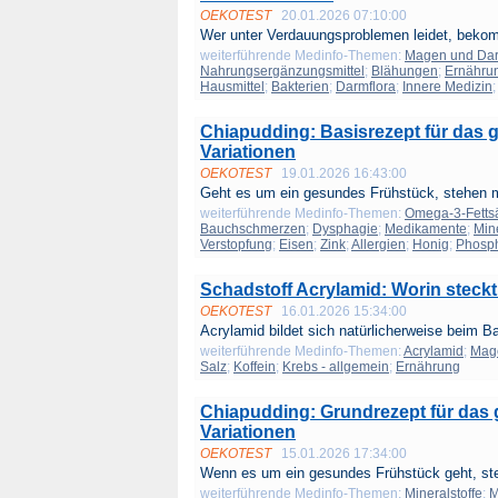
OEKOTEST
20.01.2026 07:10:00
Wer unter Verdauungsproblemen leidet, bekomm
weiterführende Medinfo-Themen:
Magen und Da
Nahrungsergänzungsmittel
;
Blähungen
;
Ernähru
Hausmittel
;
Bakterien
;
Darmflora
;
Innere Medizin
Chiapudding: Basisrezept für das 
Variationen
OEKOTEST
19.01.2026 16:43:00
Geht es um ein gesundes Frühstück, stehen m
weiterführende Medinfo-Themen:
Omega-3-Fetts
Bauchschmerzen
;
Dysphagie
;
Medikamente
;
Mine
Verstopfung
;
Eisen
;
Zink
;
Allergien
;
Honig
;
Phosp
Schadstoff Acrylamid: Worin steck
OEKOTEST
16.01.2026 15:34:00
Acrylamid bildet sich natürlicherweise beim B
weiterführende Medinfo-Themen:
Acrylamid
;
Mag
Salz
;
Koffein
;
Krebs - allgemein
;
Ernährung
Chiapudding: Grundrezept für das 
Variationen
OEKOTEST
15.01.2026 17:34:00
Wenn es um ein gesundes Frühstück geht, ste
weiterführende Medinfo-Themen:
Mineralstoffe
;
M