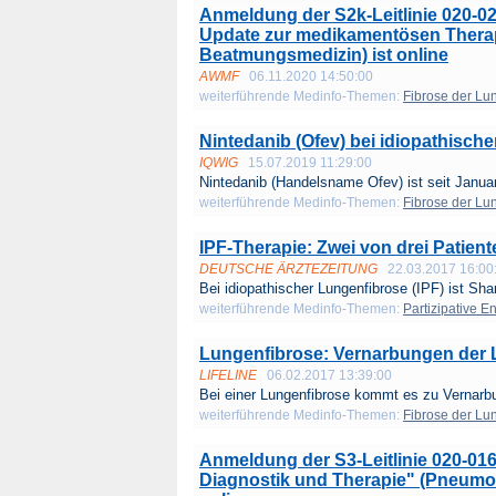
Anmeldung der S2k-Leitlinie 020-0
Update zur medikamentösen Thera
Beatmungsmedizin) ist online
AWMF
06.11.2020 14:50:00
weiterführende Medinfo-Themen:
Fibrose der Lu
Nintedanib (Ofev) bei idiopathisch
IQWIG
15.07.2019 11:29:00
Nintedanib (Handelsname Ofev) ist seit Januar
weiterführende Medinfo-Themen:
Fibrose der Lu
IPF-Therapie: Zwei von drei Patient
DEUTSCHE ÄRZTEZEITUNG
22.03.2017 16:00
Bei idiopathischer Lungenfibrose (IPF) ist Shar
weiterführende Medinfo-Themen:
Partizipative 
Lungenfibrose: Vernarbungen der
LIFELINE
06.02.2017 13:39:00
Bei einer Lungenfibrose kommt es zu Vernarbu
weiterführende Medinfo-Themen:
Fibrose der Lu
Anmeldung der S3-Leitlinie 020-016
Diagnostik und Therapie" (Pneumo