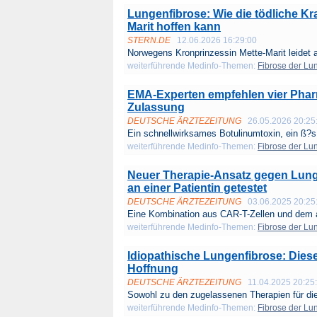
Lungenfibrose: Wie die tödliche Kra
Marit hoffen kann
STERN.DE
12.06.2026 16:29:00
Norwegens Kronprinzessin Mette-Marit leidet a
weiterführende Medinfo-Themen:
Fibrose der Lu
EMA-Experten empfehlen vier Phar
Zulassung
DEUTSCHE ÄRZTEZEITUNG
26.05.2026 20:25
Ein schnellwirksames Botulinumtoxin, ein ß?s.
weiterführende Medinfo-Themen:
Fibrose der Lu
Neuer Therapie-Ansatz gegen Lung
an einer Patientin getestet
DEUTSCHE ÄRZTEZEITUNG
03.06.2025 20:25
Eine Kombination aus CAR-T-Zellen und dem an
weiterführende Medinfo-Themen:
Fibrose der Lu
Idiopathische Lungenfibrose: Die
Hoffnung
DEUTSCHE ÄRZTEZEITUNG
11.04.2025 20:25
Sowohl zu den zugelassenen Therapien für die 
weiterführende Medinfo-Themen:
Fibrose der Lu