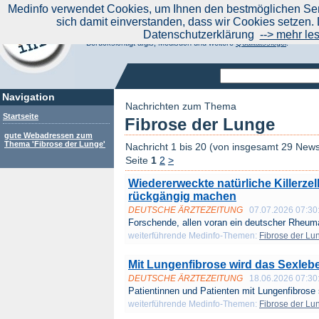
|
Medinfo verwendet Cookies, um Ihnen den bestmöglichen Serv
Aktuelle Nachrichten
Nachrichte
sich damit einverstanden, dass wir Cookies setzen. 
Suchen Sie noch oder Finden Sie schon?
Datenschutzerklärung
--> mehr le
Medinfo.de - Meta-Portal für Gesundheitsthemen
Berücksichtigt afgis, Medisuch und weitere
Qualitätssiegel
.
Navigation
Nachrichten zum Thema
Startseite
Fibrose der Lunge
gute Webadressen zum
Thema 'Fibrose der Lunge'
Nachricht 1 bis 20 (von insgesamt 29 New
Seite
1
2
>
Wiedererweckte natürliche Killerze
rückgängig machen
DEUTSCHE ÄRZTEZEITUNG
07.07.2026 07:30
Forschende, allen voran ein deutscher Rheuma
weiterführende Medinfo-Themen:
Fibrose der Lu
Mit Lungenfibrose wird das Sexle
DEUTSCHE ÄRZTEZEITUNG
18.06.2026 07:30
Patientinnen und Patienten mit Lungenfibrose s
weiterführende Medinfo-Themen:
Fibrose der Lu