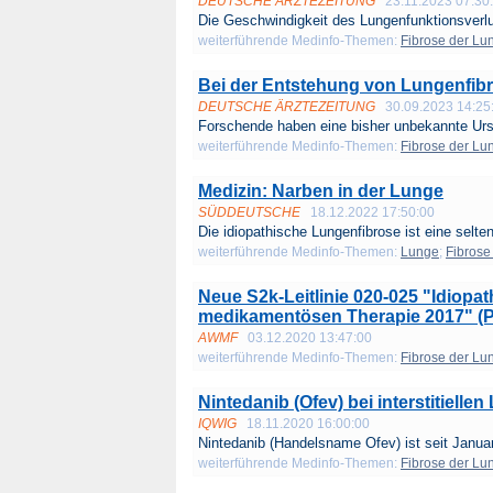
DEUTSCHE ÄRZTEZEITUNG
23.11.2023 07:30
Die Geschwindigkeit des Lungenfunktionsverlu
weiterführende Medinfo-Themen:
Fibrose der Lu
Bei der Entstehung von Lungenfib
DEUTSCHE ÄRZTEZEITUNG
30.09.2023 14:25
Forschende haben eine bisher unbekannte Urs
weiterführende Medinfo-Themen:
Fibrose der Lu
Medizin: Narben in der Lunge
SÜDDEUTSCHE
18.12.2022 17:50:00
Die idiopathische Lungenfibrose ist eine selten
weiterführende Medinfo-Themen:
Lunge
;
Fibrose
Neue S2k-Leitlinie 020-025 "Idiop
medikamentösen Therapie 2017" (Pn
AWMF
03.12.2020 13:47:00
weiterführende Medinfo-Themen:
Fibrose der Lu
Nintedanib (Ofev) bei interstitiel
IQWIG
18.11.2020 16:00:00
Nintedanib (Handelsname Ofev) ist seit Januar
weiterführende Medinfo-Themen:
Fibrose der Lu