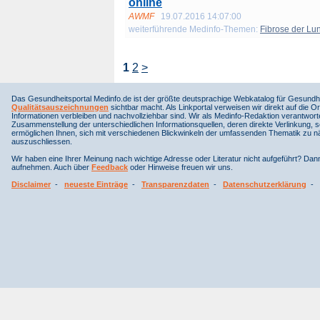
online
AWMF
19.07.2016 14:07:00
weiterführende Medinfo-Themen:
Fibrose der Lu
1
2
>
Das Gesundheitsportal Medinfo.de ist der größte deutsprachige Webkatalog für Gesundhe
Qualitätsauszeichnungen
sichtbar macht. Als Linkportal verweisen wir direkt auf die Or
Informationen verbleiben und nachvollziehbar sind. Wir als Medinfo-Redaktion verantwort
Zusammenstellung der unterschiedlichen Informationsquellen, deren direkte Verlinkung, 
ermöglichen Ihnen, sich mit verschiedenen Blickwinkeln der umfassenden Thematik zu näh
auszuschliessen.
Wir haben eine Ihrer Meinung nach wichtige Adresse oder Literatur nicht aufgeführt? Da
aufnehmen. Auch über
Feedback
oder Hinweise freuen wir uns.
Disclaimer
-
neueste Einträge
-
Transparenzdaten
-
Datenschutzerklärung
-