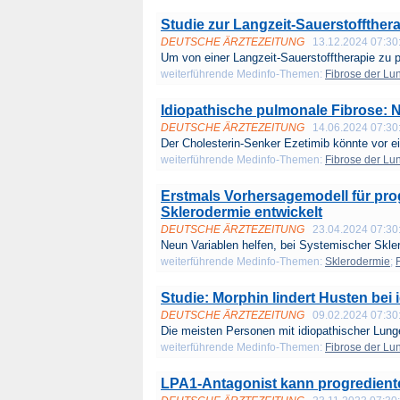
Studie zur Langzeit-Sauerstoffther
DEUTSCHE ÄRZTEZEITUNG
13.12.2024 07:30
Um von einer Langzeit-Sauerstofftherapie zu pr
weiterführende Medinfo-Themen:
Fibrose der Lu
Idiopathische pulmonale Fibrose: 
DEUTSCHE ÄRZTEZEITUNG
14.06.2024 07:30
Der Cholesterin-Senker Ezetimib könnte vor ei
weiterführende Medinfo-Themen:
Fibrose der Lu
Erstmals Vorhersagemodell für pro
Sklerodermie entwickelt
DEUTSCHE ÄRZTEZEITUNG
23.04.2024 07:30
Neun Variablen helfen, bei Systemischer Skler
weiterführende Medinfo-Themen:
Sklerodermie
;
Studie: Morphin lindert Husten bei
DEUTSCHE ÄRZTEZEITUNG
09.02.2024 07:30
Die meisten Personen mit idiopathischer Lunge
weiterführende Medinfo-Themen:
Fibrose der Lu
LPA1-Antagonist kann progredient