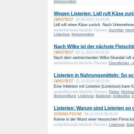
Immunsystem
Wegen Listerien: Lidl ruft Käse zur
OEKOTEST
20.06.2022 15:46:00
Lidl ruft einen Käse zurück. Nach Unternehme
weiterführende Medinfo-Themen:
Durchfall
;
Hirn
Listeriose
;
Immunsystem
Nach Wilke ist der nächste Fleischb
OEKOTEST
05.11.2019 09:59:00
Nach dem weitreichenden Wilke-Skandal ruft ei
weiterführende Medinfo-Themen:
Dienstleister -
Listerien in Nahrungsmitteln: So s
OEKOTEST
31.10.2019 08:12:00
Eine Infektion mit Listerien (Listeriose) kann fü
weiterführende Medinfo-Themen:
Fieber
;
Hirnha
Blutvergiftung
;
Listeriose
;
Bakterien
;
Antibiotika
;
E
Listerien: Warum sind Listerien so 
SÜDDEUTSCHE
08.10.2019 09:06:00
Keime in der Wurst einer hessischen Firma kö
weiterführende Medinfo-Themen:
Listeriose
;
Bakt