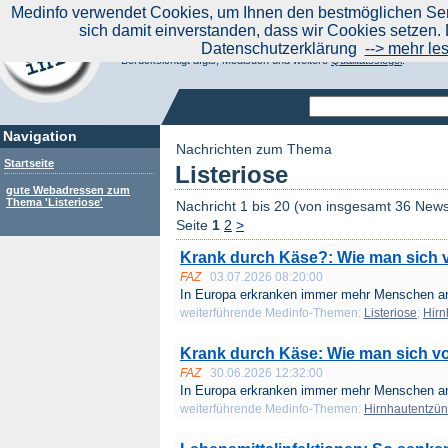
|
Medinfo verwendet Cookies, um Ihnen den bestmöglichen Serv
Aktuelle Nachrichten
Nachrichte
sich damit einverstanden, dass wir Cookies setzen. 
Suchen Sie noch oder Finden Sie schon?
Datenschutzerklärung
--> mehr le
Medinfo.de - Meta-Portal für Gesundheitsthemen
Berücksichtigt afgis, Medisuch und weitere
Qualitätssiegel
.
Navigation
Nachrichten zum Thema
Startseite
Listeriose
gute Webadressen zum
Thema 'Listeriose'
Nachricht 1 bis 20 (von insgesamt 36 New
Seite
1
2
>
Krank durch Käse?: Wie man sich v
FAZ
03.07.2026 08:20:00
In Europa erkranken immer mehr Menschen an 
weiterführende Medinfo-Themen:
Listeriose
;
Hirn
Krank durch Käse: Wie man sich vo
FAZ
30.06.2026 12:32:00
In Europa erkranken immer mehr Menschen an 
weiterführende Medinfo-Themen:
Hirnhautentzü