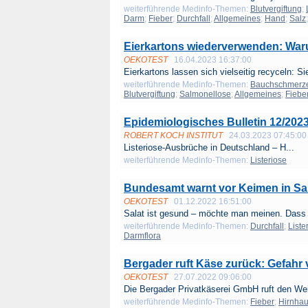
weiterführende Medinfo-Themen:
Blutvergiftung
;
Darm
;
Fieber
;
Durchfall
;
Allgemeines
;
Hand
;
Salz
Eierkartons wiederverwenden: Waru
OEKOTEST
16.04.2023 16:37:00
Eierkartons lassen sich vielseitig recyceln: Sie
weiterführende Medinfo-Themen:
Bauchschmerz
Blutvergiftung
;
Salmonellose
;
Allgemeines
;
Fiebe
Epidemiologisches Bulletin 12/202
ROBERT KOCH INSTITUT
24.03.2023 07:45:00
Listeriose-Ausbrüche in Deutschland – H...
weiterführende Medinfo-Themen:
Listeriose
Bundesamt warnt vor Keimen in Sal
OEKOTEST
01.12.2022 16:51:00
Salat ist gesund – möchte man meinen. Dass
weiterführende Medinfo-Themen:
Durchfall
;
Liste
Darmflora
Bergader ruft Käse zurück: Gefahr 
OEKOTEST
27.07.2022 09:06:00
Die Bergader Privatkäserei GmbH ruft den We
weiterführende Medinfo-Themen:
Fieber
;
Hirnha