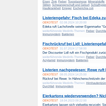
Eisen
;
Zink
;
Fieber
;
Toxoplasmose
;
Mineralstoffe
;
Stillen
;
Schwangerschaft und Geburt
;
Schlafhygi
Hautkrankheit
;
Erreger
;
Escherichia coli
Listeriengefahr: Fisch bei Edeka z
OEKOTEST
02.08.2024 10:20:00
Edeka ruft Lachsforelle seiner Eigenmarke "Gu
weiterführende Medinfo-Themen:
Fieber
;
Durchfa
Immunsystem
;
Bakterien
Fischrückruf bei Lidl: Listeriengefa
OEKOTEST
31.07.2024 17:58:00
Der Discounter Lidl ruft ein Fischprodukt zurüc
weiterführende Medinfo-Themen:
Fieber
;
Durchfa
Acrylamid
;
Immunsystem
;
Bakterien
Listerien nachgewiesen: Rewe ruft
OEKOTEST
08.05.2024 14:25:00
Rückruf bei Rewe: In Hähnchenschnitzeln der 
weiterführende Medinfo-Themen:
Hirnhautentzü
Durchfall
;
Immunsystem
Eierkartons wiederverwenden? Nich
OEKOTEST
18.04.2023 09:22:00
Eierkartons lassen sich vielseitig recyceln: Sie