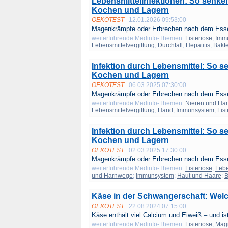
Lebensmittelinfektionen: So senken
Kochen und Lagern
OEKOTEST
12.01.2026 09:53:00
Magenkrämpfe oder Erbrechen nach dem Esse
weiterführende Medinfo-Themen:
Listeriose
;
Imm
Lebensmittelvergiftung
;
Durchfall
;
Hepatitis
;
Bakte
Infektion durch Lebensmittel: So s
Kochen und Lagern
OEKOTEST
06.03.2025 07:30:00
Magenkrämpfe oder Erbrechen nach dem Esse
weiterführende Medinfo-Themen:
Nieren und Ha
Lebensmittelvergiftung
;
Hand
;
Immunsystem
;
Lis
Infektion durch Lebensmittel: So s
Kochen und Lagern
OEKOTEST
02.03.2025 17:30:00
Magenkrämpfe oder Erbrechen nach dem Esse
weiterführende Medinfo-Themen:
Listeriose
;
Lebe
und Harnwege
;
Immunsystem
;
Haut und Haare
;
B
Käse in der Schwangerschaft: Welc
OEKOTEST
22.08.2024 07:15:00
Käse enthält viel Calcium und Eiweiß – und ist
weiterführende Medinfo-Themen:
Listeriose
;
Mag