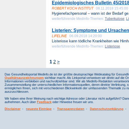
Epidemiologisches Bulletin 45/201
ROBERT KOCH INSTITUT
08.11.2018 15:45:00
Hygienefachpersonal – wann ist der Bedarf ge.
weiterführende Medinfo-Themen:
Tuberkulose
;
L
Listerien: Symptome und Ursachen 
LIFELINE
06.09.2018 14:20:00
Listeriose kann tödliche Krankheiten wie Hirnh
weiterführende Medinfo-Themen:
Listeriose
1
2
>
Das Gesundheitsportal Medinfo.de ist der größte deutsprachige Webkatalog für Gesundhe
Qualitätsauszeichnungen
sichtbar macht. Als Linkportal verweisen wir direkt auf die Or
Informationen verbleiben und nachvollziehbar sind. Wir als Medinfo-Redaktion verantwort
Zusammenstellung der unterschiedlichen Informationsquellen, deren direkte Verlinkung, 
ermöglichen Ihnen, sich mit verschiedenen Blickwinkeln der umfassenden Thematik zu näh
auszuschliessen.
Wir haben eine Ihrer Meinung nach wichtige Adresse oder Literatur nicht aufgeführt? Da
aufnehmen. Auch über
Feedback
oder Hinweise freuen wir uns.
Disclaimer
-
neueste Einträge
-
Transparenzdaten
-
Datenschutzerklärung
-