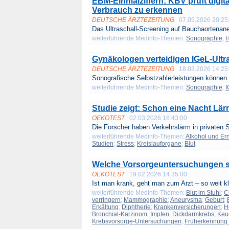
EBM-Einmalziffern: KBV prüft digit
Verbrauch zu erkennen
DEUTSCHE ÄRZTEZEITUNG
07.05.2026 20:25
Das Ultraschall-Screening auf Bauchaortenan
weiterführende Medinfo-Themen:
Sonographie
;
H
Gynäkologen verteidigen IGeL-Ultr
DEUTSCHE ÄRZTEZEITUNG
18.03.2026 14:25
Sonografische Selbstzahlerleistungen können 
weiterführende Medinfo-Themen:
Sonographie
;
I
Studie zeigt: Schon eine Nacht Lär
OEKOTEST
02.03.2026 16:43:00
Die Forscher haben Verkehrslärm in privaten S
weiterführende Medinfo-Themen:
Alkohol und Er
Studien
;
Stress
;
Kreislauforgane
;
Blut
Welche Vorsorgeuntersuchungen si
OEKOTEST
19.02.2026 14:35:00
Ist man krank, geht man zum Arzt – so weit kla
weiterführende Medinfo-Themen:
Blut im Stuhl
;
C
verringern
;
Mammographie
;
Aneurysma
;
Geburt
;
Erkältung
;
Diphtherie
;
Krankenversicherungen
;
H
Bronchial-Karzinom
;
Impfen
;
Dickdarmkrebs
;
Keu
Krebsvorsorge-Untersuchungen
;
Früherkennung 