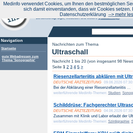
|
Medinfo verwendet Cookies, um Ihnen den bestmöglichen Serv
Aktuelle Nachrichten
Nachrichte
sich damit einverstanden, dass wir Cookies setzen. 
Suchen Sie noch oder Finden Sie schon?
Datenschutzerklärung
--> mehr le
Medinfo.de - Meta-Portal für Gesundheitsthemen
Berücksichtigt afgis, Medisuch und weitere
Qualitätssiegel
.
Navigation
Nachrichten zum Thema
Startseite
Ultraschall
gute Webadressen zum
Thema 'Sonographie'
Nachricht 1 bis 20 (von insgesamt 98 New
Seite
1
2
3
4
5
>
Riesenzellarteriitis abklären mit U
DEUTSCHE ÄRZTEZEITUNG
09.06.2026 07:30
Bei der Abklärung einer Riesenzellarteriitis ...
weiterführende Medinfo-Themen:
Studien
;
Sonog
Schilddrüse: Fachgerechter Ultrasch
DEUTSCHE ÄRZTEZEITUNG
04.06.2026 07:30
Zusammen mit Klinik und Labor erlaubt der Ult
weiterführende Medinfo-Themen:
Szintigraphie
;