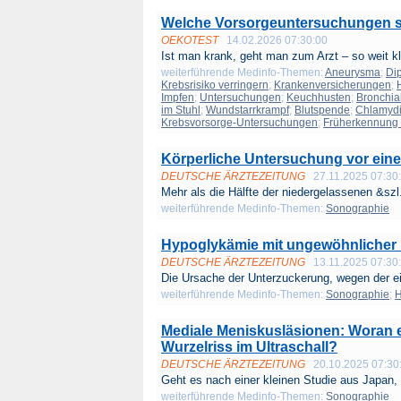
Welche Vorsorgeuntersuchungen si
OEKOTEST
14.02.2026 07:30:00
Ist man krank, geht man zum Arzt – so weit kla
weiterführende Medinfo-Themen:
Aneurysma
;
Di
Krebsrisiko verringern
;
Krankenversicherungen
;
Impfen
;
Untersuchungen
;
Keuchhusten
;
Bronchia
im Stuhl
;
Wundstarrkrampf
;
Blutspende
;
Chlamydi
Krebsvorsorge-Untersuchungen
;
Früherkennung 
Körperliche Untersuchung vor einem
DEUTSCHE ÄRZTEZEITUNG
27.11.2025 07:30
Mehr als die Hälfte der niedergelassenen &szl.
weiterführende Medinfo-Themen:
Sonographie
Hypoglykämie mit ungewöhnlicher
DEUTSCHE ÄRZTEZEITUNG
13.11.2025 07:30
Die Ursache der Unterzuckerung, wegen der e
weiterführende Medinfo-Themen:
Sonographie
;
H
Mediale Meniskusläsionen: Woran 
Wurzelriss im Ultraschall?
DEUTSCHE ÄRZTEZEITUNG
20.10.2025 07:30
Geht es nach einer kleinen Studie aus Japan, 
weiterführende Medinfo-Themen:
Sonographie