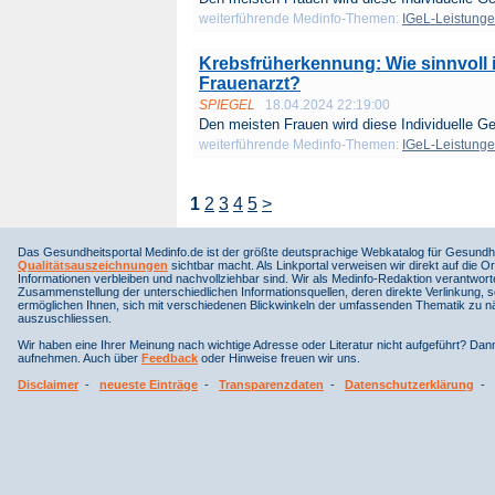
weiterführende Medinfo-Themen:
IGeL-Leistung
Krebsfrüherkennung: Wie sinnvoll is
Frauenarzt?
SPIEGEL
18.04.2024 22:19:00
Den meisten Frauen wird diese Individuelle G
weiterführende Medinfo-Themen:
IGeL-Leistung
1
2
3
4
5
>
Das Gesundheitsportal Medinfo.de ist der größte deutsprachige Webkatalog für Gesundhe
Qualitätsauszeichnungen
sichtbar macht. Als Linkportal verweisen wir direkt auf die Or
Informationen verbleiben und nachvollziehbar sind. Wir als Medinfo-Redaktion verantwort
Zusammenstellung der unterschiedlichen Informationsquellen, deren direkte Verlinkung, 
ermöglichen Ihnen, sich mit verschiedenen Blickwinkeln der umfassenden Thematik zu näh
auszuschliessen.
Wir haben eine Ihrer Meinung nach wichtige Adresse oder Literatur nicht aufgeführt? Da
aufnehmen. Auch über
Feedback
oder Hinweise freuen wir uns.
Disclaimer
-
neueste Einträge
-
Transparenzdaten
-
Datenschutzerklärung
-