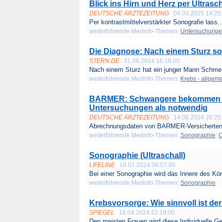
Blick ins Hirn und Herz per Ultrasch
DEUTSCHE ÄRZTEZEITUNG
04.03.2025 14:25
Per kontrastmittelverstärkter Sonografie lass..
weiterführende Medinfo-Themen:
Untersuchung
Die Diagnose: Nach einem Sturz sol
STERN.DE
31.08.2024 16:18:00
Nach einem Sturz hat ein junger Mann Schmer
weiterführende Medinfo-Themen:
Krebs - allgem
BARMER: Schwangere bekommen me
Untersuchungen als notwendig
DEUTSCHE ÄRZTEZEITUNG
14.08.2024 20:25
Abrechnungsdaten von BARMER-Versicherten z
weiterführende Medinfo-Themen:
Sonographie
;
Sonographie (Ultraschall)
LIFELINE
16.07.2024 08:57:00
Bei einer Sonographie wird das Innere des Kör
weiterführende Medinfo-Themen:
Sonographie
Krebsvorsorge: Wie sinnvoll ist der
SPIEGEL
18.04.2024 22:19:00
Den meisten Frauen wird diese Individuelle G