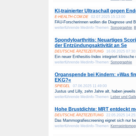
KI-trainierter Ultraschall gegen En
E-HEALTH-COM.DE
02.07.2025 15:13:00
FAU-Forscherinnen wollen die Diagnose und B
weiterführende Medinfo-Themen:
Sonographie
;
B
Spondyloarthritis: Neuartiges Scor
der Entzündungsaktivität an Se
DEUTSCHE ÄRZTEZEITUNG
16.06.2025 07:30
Ein neuer Enthesitis-Index integriert klinische 
weiterführende Medinfo-Themen:
Sonographie
Organspende bei Kindern: »Was find
EKG?«
SPIEGEL
07.06.2025 11:49:00
Justus und Lilly, zehn Jahre alt, haben jeweils 
weiterführende Medinfo-Themen:
Leber und Gall
Hohe Brustdichte: MRT entdeckt m
DEUTSCHE ÄRZTEZEITUNG
22.05.2025 14:25
Das Mammografiescreening eignet sich nur beg
weiterführende Medinfo-Themen:
Kernspintomog