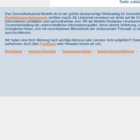
Seite zulet
Das Gesundheitsportal Medinfo.de ist der größte deutsprachige Webkatalog für Gesundhe
Qualitätsauszeichnungen
sichtbar macht. Als Linkportal verweisen wir direkt auf die Or
Informationen verbleiben und nachvollziehbar sind. Wir als Medinfo-Redaktion verantwort
Zusammenstellung der unterschiedlichen Informationsquellen, deren direkte Verlinkung, 
ermöglichen Ihnen, sich mit verschiedenen Blickwinkeln der umfassenden Thematik zu näh
auszuschliessen.
Wir haben eine Ihrer Meinung nach wichtige Adresse oder Literatur nicht aufgeführt? Da
aufnehmen. Auch über
Feedback
oder Hinweise freuen wir uns.
Disclaimer
-
neueste Einträge
-
Transparenzdaten
-
Datenschutzerklärung
-