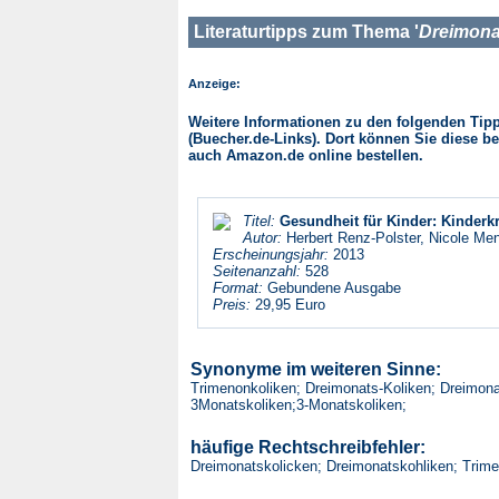
Literaturtipps zum Thema '
Dreimona
Anzeige:
Weitere Informationen zu den folgenden Tipps
(Buecher.de-Links). Dort können Sie diese be
auch Amazon.de online bestellen.
Titel:
Gesundheit für Kinder: Kinderk
Autor:
Herbert Renz-Polster, Nicole Men
Erscheinungsjahr:
2013
Seitenanzahl:
528
Format:
Gebundene Ausgabe
Preis:
29,95 Euro
Synonyme im weiteren Sinne:
Trimenonkoliken; Dreimonats-Koliken; Dreimonat
3Monatskoliken;3-Monatskoliken;
häufige Rechtschreibfehler:
Dreimonatskolicken; Dreimonatskohliken; Trimen