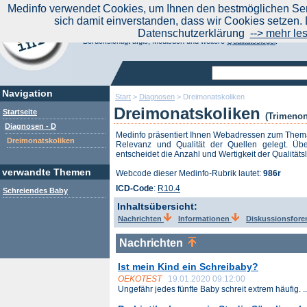
|
Medinfo verwendet Cookies, um Ihnen den bestmöglichen Serv
Aktuelle Nachrichten
Nachrichte
sich damit einverstanden, dass wir Cookies setzen. 
Suchen Sie noch oder Finden Sie schon?
Datenschutzerklärung
--> mehr le
Medinfo.de - Meta-Portal für Gesundheitsthemen
Berücksichtigt afgis, Medisuch und weitere
Qualitätssiegel
.
Navigation
Start
>
Diagnosen
>
Dreimonatskoliken
Dreimonatskoliken
Startseite
(Trimenon
Diagnosen - D
Medinfo präsentiert Ihnen Webadressen zum The
Dreimonatskoliken
Relevanz und Qualität der Quellen gelegt. Übe
entscheidet die Anzahl und Wertigkeit der Qualitäts
verwandte Themen
Webcode dieser Medinfo-Rubrik lautet:
986r
ICD-Code
:
R10.4
Schreiendes Baby
Inhaltsübersicht:
Nachrichten
Informationen
Diskussionsfor
Nachrichten
Ist mein Kind ein Schreibaby?
OEKOTEST
19.01.2020 09:12:00
Ungefähr jedes fünfte Baby schreit extrem häufig. ..