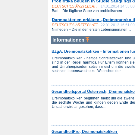
Probiotika beugen in Studie Säuglingsk
DEUTSCHES ÄRZTEBLATT
14.01.2014 14:53:00
Bari – Die tägliche Gabe von probiotischen ...
Darmbakterien erklären „Dreimonatskoli
DEUTSCHES ÄRZTEBLATT
22.01.2013 16:51:00
Nijmegen – Die in den ersten Lebensmonaten ...
Informationen
BZgA, Dreimonatskoliken - Informationen für
Dreimonatskoliken - heftige Schreiattacken und
sind in der Regel harmlos. Für Eltern können sie
und Unruheepisoden setzen meist um die zweit
sechsten Lebenswoche zu. Wie schon der...
Gesundheitsportal Österreich, Dreimonatsko
Dreimonatskoliken beginnen meist um die zweit
die sechste Woche und klingen gegen Ende des 
Ursache wird angesehen, dass...
GesundheitPro, Dreimonatskoliken