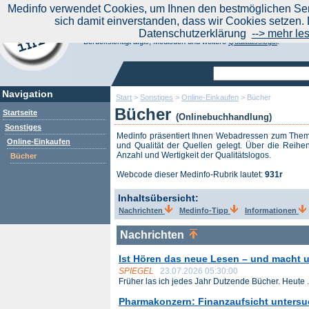
|
Medinfo verwendet Cookies, um Ihnen den bestmöglichen Serv
Aktuelle Nachrichten
Nachrichte
sich damit einverstanden, dass wir Cookies setzen. 
Suchen Sie noch oder Finden Sie schon?
Datenschutzerklärung
--> mehr le
Medinfo.de - Meta-Portal für Gesundheitsthemen
Berücksichtigt afgis, Medisuch und weitere
Qualitätssiegel
.
Navigation
Start
>
Sonstiges
>
Online-Einkaufen
>
Bücher
Bücher
Startseite
(Onlinebuchhandlung)
Sonstiges
Medinfo präsentiert Ihnen Webadressen zum Th
Online-Einkaufen
und Qualität der Quellen gelegt. Über die Reihen
Anzahl und Wertigkeit der Qualitätslogos.
Bücher
Webcode dieser Medinfo-Rubrik lautet:
931r
Inhaltsübersicht:
Nachrichten
Medinfo-Tipp
Informationen
Nachrichten
Ist Hören das neue Lesen – und macht
SPIEGEL
23.07.2026 05:30:00
Früher las ich jedes Jahr Dutzende Bücher. Heute .
Pharmakonzern: Finanzaufsicht unters