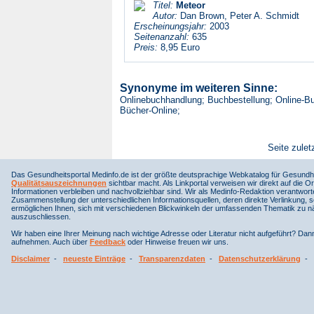
Titel:
Meteor
Autor:
Dan Brown, Peter A. Schmidt
Erscheinungsjahr:
2003
Seitenanzahl:
635
Preis:
8,95 Euro
Synonyme im weiteren Sinne:
Onlinebuchhandlung; Buchbestellung; Online-Bu
Bücher-Online;
Seite zulet
Das Gesundheitsportal Medinfo.de ist der größte deutsprachige Webkatalog für Gesundhe
Qualitätsauszeichnungen
sichtbar macht. Als Linkportal verweisen wir direkt auf die Or
Informationen verbleiben und nachvollziehbar sind. Wir als Medinfo-Redaktion verantwort
Zusammenstellung der unterschiedlichen Informationsquellen, deren direkte Verlinkung, 
ermöglichen Ihnen, sich mit verschiedenen Blickwinkeln der umfassenden Thematik zu näh
auszuschliessen.
Wir haben eine Ihrer Meinung nach wichtige Adresse oder Literatur nicht aufgeführt? Da
aufnehmen. Auch über
Feedback
oder Hinweise freuen wir uns.
Disclaimer
-
neueste Einträge
-
Transparenzdaten
-
Datenschutzerklärung
-