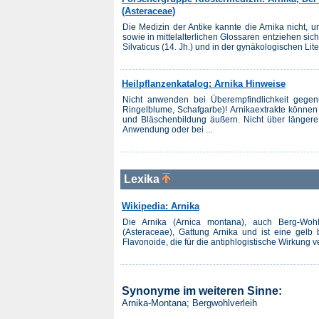
(Asteraceae)
Die Medizin der Antike kannte die Arnika nicht,
sowie in mittelalterlichen Glossaren entziehen s
Silvaticus (14. Jh.) und in der gynäkologischen Lit
Heilpflanzenkatalog: Arnika Hinweise
Nicht anwenden bei Überempfindlichkeit gegen
Ringelblume, Schafgarbe)! Arnikaextrakte können 
und Bläschenbildung äußern. Nicht über längere
Anwendung oder bei ...
Lexika
Wikipedia: Arnika
Die Arnika (Arnica montana), auch Berg-Wohl
(Asteraceae), Gattung Arnika und ist eine gelb 
Flavonoide, die für die antiphlogistische Wirkung ve
Synonyme im weiteren Sinne:
Arnika-Montana; Bergwohlverleih