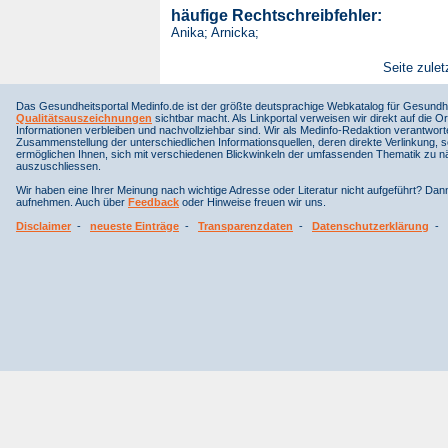
häufige Rechtschreibfehler:
Anika; Arnicka;
Seite zulet
Das Gesundheitsportal Medinfo.de ist der größte deutsprachige Webkatalog für Gesundhe
Qualitätsauszeichnungen
sichtbar macht. Als Linkportal verweisen wir direkt auf die Or
Informationen verbleiben und nachvollziehbar sind. Wir als Medinfo-Redaktion verantwort
Zusammenstellung der unterschiedlichen Informationsquellen, deren direkte Verlinkung, 
ermöglichen Ihnen, sich mit verschiedenen Blickwinkeln der umfassenden Thematik zu näh
auszuschliessen.
Wir haben eine Ihrer Meinung nach wichtige Adresse oder Literatur nicht aufgeführt? Da
aufnehmen. Auch über
Feedback
oder Hinweise freuen wir uns.
Disclaimer
-
neueste Einträge
-
Transparenzdaten
-
Datenschutzerklärung
-