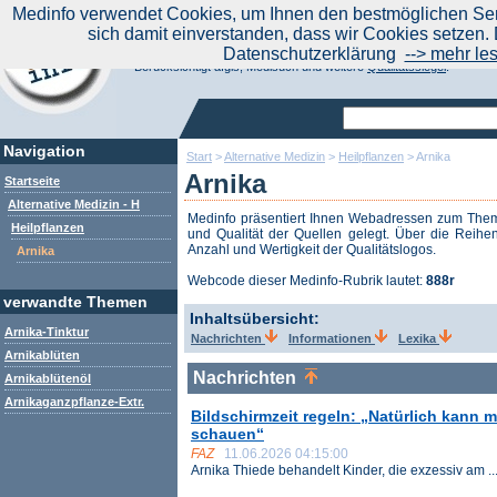
|
Medinfo verwendet Cookies, um Ihnen den bestmöglichen Serv
Aktuelle Nachrichten
Nachrichte
sich damit einverstanden, dass wir Cookies setzen. 
Suchen Sie noch oder Finden Sie schon?
Datenschutzerklärung
--> mehr le
Medinfo.de - Meta-Portal für Gesundheitsthemen
Berücksichtigt afgis, Medisuch und weitere
Qualitätssiegel
.
Navigation
Start
>
Alternative Medizin
>
Heilpflanzen
>
Arnika
Arnika
Startseite
Alternative Medizin - H
Medinfo präsentiert Ihnen Webadressen zum Th
Heilpflanzen
und Qualität der Quellen gelegt. Über die Reihen
Anzahl und Wertigkeit der Qualitätslogos.
Arnika
Webcode dieser Medinfo-Rubrik lautet:
888r
verwandte Themen
Inhaltsübersicht:
Arnika-Tinktur
Nachrichten
Informationen
Lexika
Arnikablüten
Nachrichten
Arnikablütenöl
Arnikaganzpflanze-Extr.
Bildschirmzeit regeln: „Natürlich kann
schauen“
FAZ
11.06.2026 04:15:00
Arnika Thiede behandelt Kinder, die exzessiv am ..