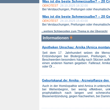
Was ist die beste Schmerzsalbe? – 20 C
OEKOTEST
28.10.2025 16:32:00
Bei Verstauchungen, Prellungen oder rheumatische
Was ist die beste Schmerzsalbe? – 20 G
OEKOTEST
24.10.2025 15:43:00
Bei Verstauchungen, Prellungen oder rheumatische
...weitere Schlagzeilen zum Thema in der Übersicht
Informationen
Apotheken Umschau: Arnika (Arnica montan
Seit dem 17. Jahrhundert setzen die Men
Entzündungen bei Blutergüssen, Prellungen, 
Beschwerden besonders häufig nach Stürzen auftr
einen anderen Namen gegeben: Fallkraut. Arnika
oder Öl ...
Geburtskanal.de: Arnika - Arzneipflanze des
Auch in der Homöopathie wird Arnica in unterschie
bei Wehenbeginn, bei wenig effektiven, un
prophylaktisch nach langen und schmerzha
Blasenentzündung, gegen Nachwehen, bei Dammschni