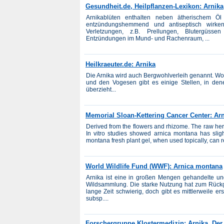
Gesundheit.de, Heilpflanzen-Lexikon: Arnika
Arnikablüten enthalten neben ätherischem Öl
entzündungshemmend und antiseptisch wirken
Verletzungen, z.B. Prellungen, Blutergüsse
Entzündungen im Mund- und Rachenraum, ...
Heilkraeuter.de: Arnika
Die Arnika wird auch Bergwohlverleih genannt. W
und den Vogesen gibt es einige Stellen, in den
überzieht...
Memorial Sloan-Kettering Cancer Center: Ar
Derived from the flowers and rhizome. The raw her
In vitro studies showed arnica montana has slight 
montana fresh plant gel, when used topically, can re
World Wildlife Fund (WWF): Arnica montana
Arnika ist eine in großen Mengen gehandelte und
Wildsammlung. Die starke Nutzung hat zum Rückg
lange Zeit schwierig, doch gibt es mittlerweile 
subsp....
Forschergruppe Klostermedizin: Arnika, Der