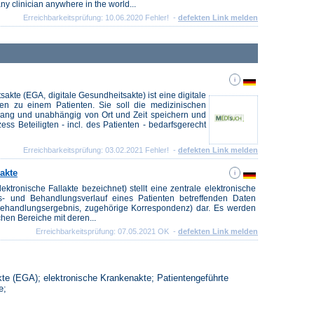
any clinician anywhere in the world...
Erreichbarkeitsprüfung: 10.06.2020 Fehler! -
defekten Link melden
akte (EGA, digitale Gesundheitsakte) ist eine digitale
n zu einem Patienten. Sie soll die medizinischen
lang und unabhängig von Ort und Zeit speichern und
ss Beteiligten - incl. des Patienten - bedarfsgerecht
Erreichbarkeitsprüfung: 03.02.2021 Fehler! -
defekten Link melden
akte
ektronische Fallakte bezeichnet) stellt eine zentrale elektronische
- und Behandlungsverlauf eines Patienten betreffenden Daten
Behandlungsergebnis, zugehörige Korrespondenz) dar. Es werden
chen Bereiche mit deren...
Erreichbarkeitsprüfung: 07.05.2021 OK -
defekten Link melden
e (EGA); elektronische Krankenakte; Patientengeführte
e;