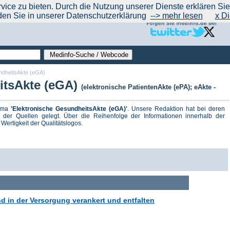
|
|
|
|
ce zu bieten. Durch die Nutzung unserer Dienste erklären Sie s
ntrend
werben auf Medinfo
Anbieter hinzufügen (Gratis!)
über Medinfo
Feedback
den Sie in unserer Datenschutzerklärung
--> mehr lesen
x Di
ndheitsAkte (eGA)
itsAkte (eGA)
(elektronische PatientenAkte (ePA); eAkte -
hema
'Elektronische GesundheitsAkte (eGA)'
. Unsere Redaktion hat bei deren
der Quellen gelegt. Über die Reihenfolge der Informationen innerhalb der
Wertigkeit der Qualitätslogos.
d in der Versorgung verankert und entfalten