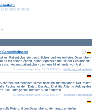
scheitern
30.06.2026 07:45:00
...
he Gesundheitsakte
et mit Patient.plus ein persön­liches und kosten­freies Gesundheit­
n es mit sei­nen Ärzten, seiner Apo­theke und seiner Gesund­heits­
t es auch Arztundpatient.plus - das neue Miteinander von Arzt ...
Erreichbarkeitsprüfung: 16.03.2022 OK -
defekten Link melden
Sicherheit der mehrfach verschlüsselten Informationen: Der Patient
alle Rechte an den Daten. Der Arzt führt die Akte im Auftrag des
en. Alle Einträge sind nur vom Autor änderbar...
Erreichbarkeitsprüfung: 12.05.2021 OK -
defekten Link melden
das volle Potenzial von Gesundheitsdaten auszuschöpfen