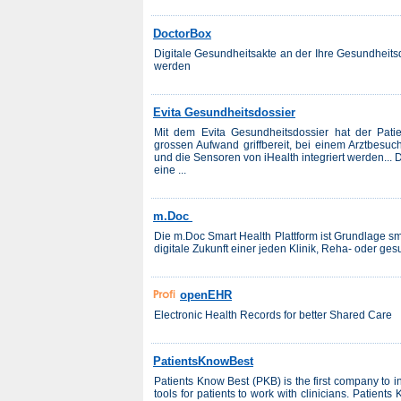
DoctorBox
Digitale Gesundheitsakte an der Ihre Gesundheitsd
werden
Evita Gesundheitsdossier
Mit dem Evita Gesundheitsdossier hat der Pati
grossen Aufwand griffbereit, bei einem Arztbesuch
und die Sensoren von iHealth integriert werden...
eine ...
m.Doc
Die m.Doc Smart Health Plattform ist Grundlage sm
digitale Zukunft einer jeden Klinik, Reha- oder ge
openEHR
Electronic Health Records for better Shared Care
PatientsKnowBest
Patients Know Best (PKB) is the first company to i
tools for patients to work with clinicians. Patien