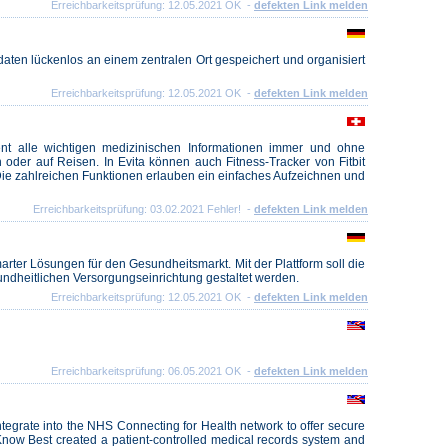
Erreichbarkeitsprüfung: 12.05.2021 OK -
defekten Link melden
aten lückenlos an einem zentralen Ort gespeichert und organisiert
Erreichbarkeitsprüfung: 12.05.2021 OK -
defekten Link melden
ent alle wichtigen medizinischen Informationen immer und ohne
 oder auf Reisen. In Evita können auch Fitness-Tracker von Fitbit
 Die zahlreichen Funktionen erlauben ein einfaches Aufzeichnen und
Erreichbarkeitsprüfung: 03.02.2021 Fehler! -
defekten Link melden
arter Lösungen für den Gesundheitsmarkt. Mit der Plattform soll die
sundheitlichen Versorgungseinrichtung gestaltet werden.
Erreichbarkeitsprüfung: 12.05.2021 OK -
defekten Link melden
Erreichbarkeitsprüfung: 06.05.2021 OK -
defekten Link melden
ntegrate into the NHS Connecting for Health network to offer secure
ts Know Best created a patient-controlled medical records system and