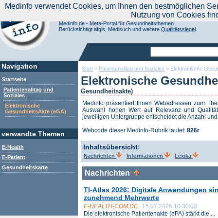
|
Medinfo verwendet Cookies, um Ihnen den bestmöglichen Servi
Aktuelle Nachrichten
Nachrichte
Nutzung von Cookies fin
Suchen Sie noch oder Finden Sie schon?
Medinfo.de - Meta-Portal für Gesundheitsthemen
Berücksichtigt afgis, Medisuch und weitere
Qualitätssiegel
.
Navigation
Start
>
Patientenalltag und Soziales
>
Elektronische Gesu
Elektronische Gesundhe
Startseite
Patientenalltag und
Gesundheitsakte)
Soziales
Medinfo präsentiert Ihnen Webadressen zum T
Elektronische
Auswahl hohen Wert auf Relevanz und Qualität 
GesundheitsAkte (eGA)
jeweiligen Untergruppe entscheidet die Anzahl und 
Webcode dieser Medinfo-Rubrik lautet:
826r
verwandte Themen
Inhaltsübersicht:
E-Health
Nachrichten
Informationen
Lexika
E-Patient
Gesundheitskarte
Nachrichten
TI-Atlas 2026: Digitale Anwendungen sin
zunehmend Mehrwerte
E-HEALTH-COM.DE
15.07.2026 10:30:00
Die elektronische Patientenakte (ePA) stärkt die ...