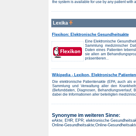
the system is available for use by any patient with 
Lexika
Flexikon: Elektronische Gesundheitsakte
Eine Elektronische Gesundheits
Sammlung medizinischer Date
Daten eines Patienten lebens
sie allen am Behandlungsproze
präsentieren...
Wikipedia - Lexikon, Elektronische Patienten
Die elektronische Patientenakte (EPA; auch als el
Sammlung und Verwaltung aller den Krankheits
(Befunddaten, Diagnosen, Behandlungsverlauf, 
dabei die Informationen aller beteiligten medizinis
Synonyme im weiteren Sinne:
eAkte; EHR; EPR; elektronische Gesundheitsakt
Online-Gesundheitsakte;Online-Gesundheitsakt