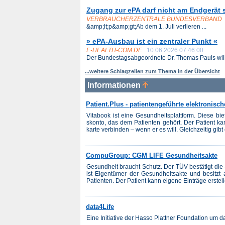
Zugang zur ePA darf nicht am Endgerät 
VERBRAUCHERZENTRALE BUNDESVERBAND
&amp;lt;p&amp;gt;Ab dem 1. Juli verlieren ...
» ePA-Ausbau ist ein zentraler Punkt «
E-HEALTH-COM.DE
10.06.2026 07:46:00
Der Bundestagsabgeordnete Dr. Thomas Pauls will 
...weitere Schlagzeilen zum Thema in der Übersicht
Informationen
Patient.Plus - patientengeführte elektronisc
Vitabook ist eine Gesundheitsplattform. Diese biet
skonto, das dem Patienten gehört. Der Patient kan
karte ver­bin­den – wenn er es will. Gleichzeitig gib
CompuGroup: CGM LIFE Gesundheitsakte
Gesundheit braucht Schutz. Der TÜV bestätigt die 
ist Eigentümer der Gesundheitsakte und besitzt 
Patienten. Der Patient kann eigene Einträge erstell
data4Life
Eine Initiative der Hasso Plattner Foundation um 