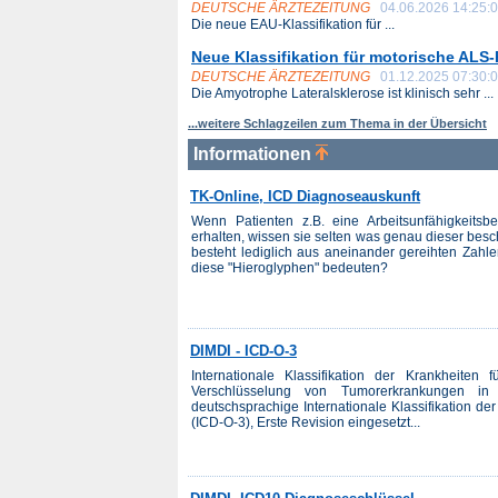
DEUTSCHE ÄRZTEZEITUNG
04.06.2026 14:25:
Die neue EAU-Klassifikation für ...
Neue Klassifikation für motorische AL
DEUTSCHE ÄRZTEZEITUNG
01.12.2025 07:30:
Die Amyotrophe Lateralsklerose ist klinisch sehr ...
...weitere Schlagzeilen zum Thema in der Übersicht
Informationen
TK-Online, ICD Diagnoseauskunft
Wenn Patienten z.B. eine Arbeitsunfähigkeitsb
erhalten, wissen sie selten was genau dieser besch
besteht lediglich aus aneinander gereihten Zah
diese "Hieroglyphen" bedeuten?
DIMDI - ICD-O-3
Internationale Klassifikation der Krankheiten
Verschlüsselung von Tumorerkrankungen in
deutschsprachige Internationale Klassifikation de
(ICD-O-3), Erste Revision eingesetzt...