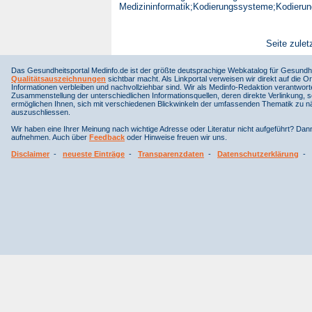
Medizininformatik;Kodierungssysteme;Kodierun
Seite zulet
Das Gesundheitsportal Medinfo.de ist der größte deutsprachige Webkatalog für Gesundhe
Qualitätsauszeichnungen
sichtbar macht. Als Linkportal verweisen wir direkt auf die Or
Informationen verbleiben und nachvollziehbar sind. Wir als Medinfo-Redaktion verantwort
Zusammenstellung der unterschiedlichen Informationsquellen, deren direkte Verlinkung, 
ermöglichen Ihnen, sich mit verschiedenen Blickwinkeln der umfassenden Thematik zu näh
auszuschliessen.
Wir haben eine Ihrer Meinung nach wichtige Adresse oder Literatur nicht aufgeführt? Da
aufnehmen. Auch über
Feedback
oder Hinweise freuen wir uns.
Disclaimer
-
neueste Einträge
-
Transparenzdaten
-
Datenschutzerklärung
-