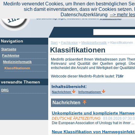
|
Medinfo verwendet Cookies, um Ihnen den bestmöglichen Serv
Aktuelle Nachrichten
Nachrichte
sich damit einverstanden, dass wir Cookies setzen. 
Suchen Sie noch oder Finden Sie schon?
Datenschutzerklärung
--> mehr le
Medinfo.de - Meta-Portal für Gesundheitsthemen
Berücksichtigt afgis, Medisuch und weitere
Qualitätssiegel
.
Navigation
Start
>
Fachkreise
>
Medizininformatik
>
Klassifikationen
Klassifikationen
Startseite
Fachkreise
Medinfo präsentiert Ihnen Webadressen zum Th
Medizininformatik
Relevanz und Qualität der Quellen gelegt. Übe
entscheidet die Anzahl und Wertigkeit der Qualitäts
Klassifikationen
Webcode dieser Medinfo-Rubrik lautet:
716r
verwandte Themen
Inhaltsübersicht:
DRG
Nachrichten
Informationen
Nachrichten
Unkomplizierte und komplizierte Harnwe
DEUTSCHE ÄRZTEZEITUNG
03.08.2026 07:30:
Die European Association of Urology hat in ihrer ...
Neue Klassifikation von Harnwegsinfekt