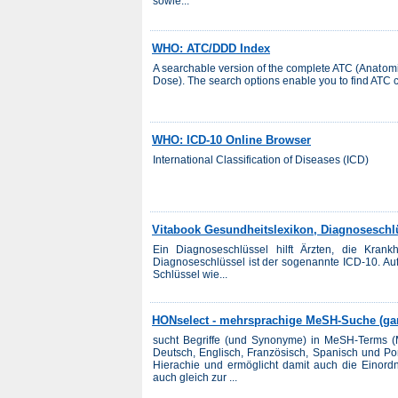
sowie...
WHO: ATC/DDD Index
A searchable version of the complete ATC (Anatom
Dose). The search options enable you to find ATC
WHO: ICD-10 Online Browser
International Classification of Diseases (ICD)
Vitabook Gesundheitslexikon, Diagnoseschl
Ein Diagnoseschlüssel hilft Ärzten, die Krankh
Diagnoseschlüssel ist der sogenannte ICD-10. Auf
Schlüssel wie...
HONselect - mehrsprachige MeSH-Suche (ganz
sucht Begriffe (und Synonyme) in MeSH-Terms (M
Deutsch, Englisch, Französisch, Spanisch und Por
Hierachie und ermöglicht damit auch die Einor
auch gleich zur ...