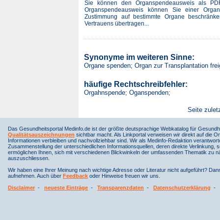
Sie können den Organspendeausweis als PDF-
Organspendeausweis können Sie einer Organ
Zustimmung auf bestimmte Organe beschränke
Vertrauens übertragen...
Synonyme im weiteren Sinne:
Organe spenden; Organ zur Transplantation fre
häufige Rechtschreibfehler:
Orgahnspende; Oganspenden;
Seite zulet
Das Gesundheitsportal Medinfo.de ist der größte deutsprachige Webkatalog für Gesundhe
Qualitätsauszeichnungen
sichtbar macht. Als Linkportal verweisen wir direkt auf die Or
Informationen verbleiben und nachvollziehbar sind. Wir als Medinfo-Redaktion verantwort
Zusammenstellung der unterschiedlichen Informationsquellen, deren direkte Verlinkung, 
ermöglichen Ihnen, sich mit verschiedenen Blickwinkeln der umfassenden Thematik zu näh
auszuschliessen.
Wir haben eine Ihrer Meinung nach wichtige Adresse oder Literatur nicht aufgeführt? Da
aufnehmen. Auch über
Feedback
oder Hinweise freuen wir uns.
Disclaimer
-
neueste Einträge
-
Transparenzdaten
-
Datenschutzerklärung
-