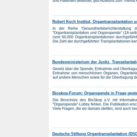
und Patienten bedeutet, gibt Auskunft zum Thema Hir
Robert Koch Institut, Organtransplantation
In der Reihe "Gesundheitsberichterstattung
"Organtransplantation und Organspende" (18-seit
rund 60.000 Organtransplantationen durchgeführt
Die Zahl der durchgeführten Transplantationen kann
Bundesministerium der Justiz, Transplantat
Gesetz über die Spende, Entnahme und Übertragun
Entnahme von menschlichen Organen, Organtei
auf andere Menschen sowie für die Übertragung der
Bioskop-Forum: Organspende in Frage geste
Die Broschüre des BioSkop e.V. mit Informati
"Organspende"-Lobby fehlen. Die Publikation ersch
Viele Fragen, die wir damals stellten, sind auch he
Deutsche Stiftung Organtransplantation (DS