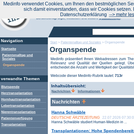
|
Medinfo verwendet Cookies, um Ihnen den bestmöglichen Serv
Aktuelle Nachrichten
Nachrichte
sich damit einverstanden, dass wir Cookies setzen. 
Suchen Sie noch oder Finden Sie schon?
Datenschutzerklärung
--> mehr le
Medinfo.de - Meta-Portal für Gesundheitsthemen
Berücksichtigt afgis, Medisuch und weitere
Qualitätssiegel
.
Navigation
Start
>
Patientenalltag und Soziales
>
Organspende
Organspende
Startseite
Patientenalltag und
Soziales
Medinfo präsentiert Ihnen Webadressen zum T
Relevanz und Qualität der Quellen gelegt. Übe
Organspende
entscheidet die Anzahl und Wertigkeit der Qualitäts
Webcode dieser Medinfo-Rubrik lautet:
713r
verwandte Themen
Inhaltsübersicht:
Blutspende
Nachrichten
Informationen
Herztransplantation
Hornhauttransplantation
Nachrichten
Lebertransplantation
Hanna Schwäble
Nierentransplantation
DEUTSCHE ÄRZTEZEITUNG
22.07.2026 07:30:
Patientenverfügung
Hanna Schwäble studiert Human-Medizin in ...
Transplantation
Transplantationen: Hohe Spendenbereit