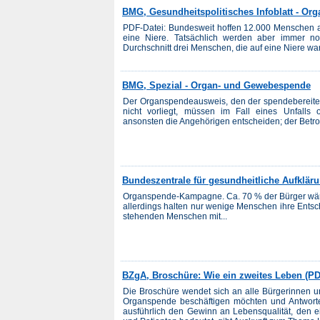
BMG, Gesundheitspolitisches Infoblatt - Or
PDF-Datei: Bundesweit hoffen 12.000 Menschen au
eine Niere. Tatsächlich werden aber immer n
Durchschnitt drei Menschen, die auf eine Niere wart
BMG, Spezial - Organ- und Gewebespende
Der Organspendeausweis, den der spendebereite Bü
nicht vorliegt, müssen im Fall eines Unfalls 
ansonsten die Angehörigen entscheiden; der Betrof
Bundeszentrale für gesundheitliche Aufkl
Organspende-Kampagne. Ca. 70 % der Bürger wäre
allerdings halten nur wenige Menschen ihre Entsche
stehenden Menschen mit...
BZgA, Broschüre: Wie ein zweites Leben (PD
Die Broschüre wendet sich an alle Bürgerinnen 
Organspende beschäftigen möchten und Antworten 
ausführlich den Gewinn an Lebensqualität, den ei