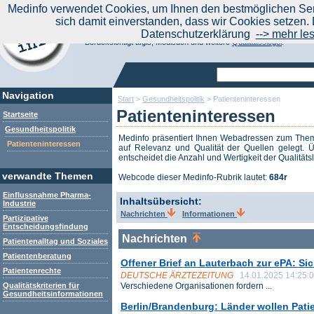
|
Medinfo verwendet Cookies, um Ihnen den bestmöglichen Serv
Aktuelle Nachrichten
Nachrichte
sich damit einverstanden, dass wir Cookies setzen. 
Suchen Sie noch oder Finden Sie schon?
Datenschutzerklärung
--> mehr le
Medinfo.de - Meta-Portal für Gesundheitsthemen
Berücksichtigt afgis, Medisuch und weitere
Qualitätssiegel
.
Navigation
Start
>
Gesundheitspolitik
>
Patienteninteressen
Patienteninteressen
Startseite
Gesundheitspolitik
Medinfo präsentiert Ihnen Webadressen zum Th
Patienteninteressen
auf Relevanz und Qualität der Quellen gelegt. Ü
entscheidet die Anzahl und Wertigkeit der Qualitäts
verwandte Themen
Webcode dieser Medinfo-Rubrik lautet:
684r
Einflussnahme Pharma-
Inhaltsübersicht:
Industrie
Nachrichten
Informationen
Partizipative
Entscheidungsfindung
Nachrichten
Patientenalltag und Soziales
Patientenberatung
Offener Brief an Lauterbach zur ePA: Si
Patientenrechte
DEUTSCHE ÄRZTEZEITUNG
14.01.2025 14:25:
Qualitätskriterien für
Verschiedene Organisationen fordern ...
Gesundheitsinformationen
Berlin/Brandenburg: Länder wollen Patie