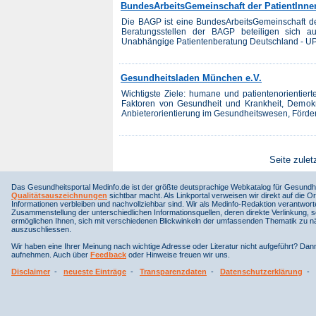
BundesArbeitsGemeinschaft der PatientInne
Die BAGP ist eine BundesArbeitsGemeinschaft der 
Beratungsstellen der BAGP beteiligen sich a
Unabhängige Patientenberatung Deutschland - U
Gesundheitsladen München e.V.
Wichtigste Ziele: humane und patientenorientier
Faktoren von Gesundheit und Krankheit, Demokr
Anbieterorientierung im Gesundheitswesen, Förder
Seite zulet
Das Gesundheitsportal Medinfo.de ist der größte deutsprachige Webkatalog für Gesundhe
Qualitätsauszeichnungen
sichtbar macht. Als Linkportal verweisen wir direkt auf die Or
Informationen verbleiben und nachvollziehbar sind. Wir als Medinfo-Redaktion verantwort
Zusammenstellung der unterschiedlichen Informationsquellen, deren direkte Verlinkung, 
ermöglichen Ihnen, sich mit verschiedenen Blickwinkeln der umfassenden Thematik zu näh
auszuschliessen.
Wir haben eine Ihrer Meinung nach wichtige Adresse oder Literatur nicht aufgeführt? Da
aufnehmen. Auch über
Feedback
oder Hinweise freuen wir uns.
Disclaimer
-
neueste Einträge
-
Transparenzdaten
-
Datenschutzerklärung
-