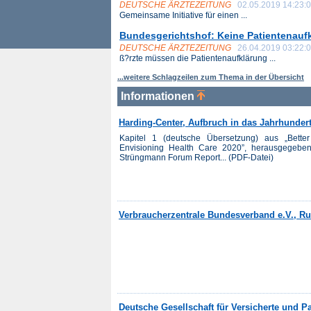
DEUTSCHE ÄRZTEZEITUNG
02.05.2019 14:23:
Gemeinsame Initiative für einen ...
Bundesgerichtshof: Keine Patientenauf
DEUTSCHE ÄRZTEZEITUNG
26.04.2019 03:22:
ß?rzte müssen die Patientenaufklärung ...
...weitere Schlagzeilen zum Thema in der Übersicht
Informationen
Harding-Center, Aufbruch in das Jahrhundert
Kapitel 1 (deutsche Übersetzung) aus „Better 
Envisioning Health Care 2020”, herausgegeben
Strüngmann Forum Report... (PDF-Datei)
Verbraucherzentrale Bundesverband e.V., R
Deutsche Gesellschaft für Versicherte und P