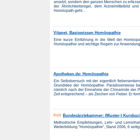
ansetzt, sondern den ganzen Menschen zu erfassen 
der Ähnlichkeitsregel, dem Arzneimittelbild un
Homöopath geht...
Vitanet, Basiswissen Homöopathie
Eine kurze Einführung in die Welt der Homöopat
Homöopathie und wichtige Regeln zur Anwendung u
Apotheken.de: Homöopathie
Ein Selbstversuch mit der eigentlich fiebersen
Grundidee der Homöopathie. Paradoxerweise be
nämlich nach der Einnahme der Chinarinde der 
Zeit entsprechend – als Zeichen von Fieber. Er formu
Bundesärztekammer: (Muster-) Kursbu
Methodische Empfehlungen, Lehr- und Lerninhalt
Weiterbildung "Homöopathie“, Stand 2006, 6 seit