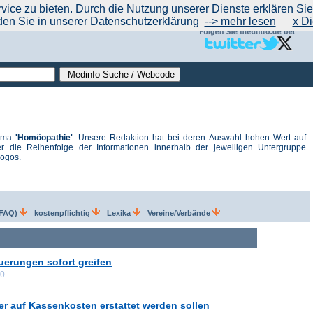
|
|
|
|
ce zu bieten. Durch die Nutzung unserer Dienste erklären Sie s
ntrend
werben auf Medinfo
Anbieter hinzufügen (Gratis!)
über Medinfo
Feedback
den Sie in unserer Datenschutzerklärung
--> mehr lesen
x Di
hema
'Homöopathie'
. Unsere Redaktion hat bei deren Auswahl hohen Wert auf
r die Reihenfolge der Informationen innerhalb der jeweiligen Untergruppe
logos.
(FAQ)
kostenpflichtig
Lexika
Vereine/Verbände
euerungen sofort greifen
00
r auf Kassenkosten erstattet werden sollen