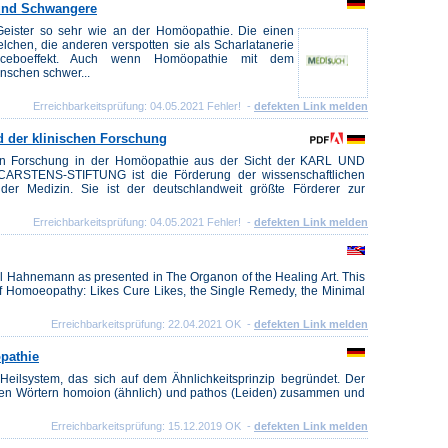
 und Schwangere
Geister so sehr wie an der Homöopathie. Die einen
chen, die anderen verspotten sie als Scharlatanerie
lacebo­effekt. Auch wenn Homöopathie mit dem
enschen schwer...
Erreichbarkeitsprüfung: 04.05.2021 Fehler! -
defekten Link melden
d der klinischen Forschung
chen Forschung in der Homöopathie aus der Sicht der KARL UND
STENS-STIFTUNG ist die Förderung der wissenschaftlichen
der Medizin. Sie ist der deutschlandweit größte Förderer zur
Erreichbarkeitsprüfung: 04.05.2021 Fehler! -
defekten Link melden
 Hahnemann as presented in The Organon of the Healing Art. This
f Homoeopathy: Likes Cure Likes, the Single Remedy, the Minimal
Erreichbarkeitsprüfung: 22.04.2021 OK -
defekten Link melden
pathie
eilsystem, das sich auf dem Ähnlichkeitsprinzip begründet. Der
chen Wörtern homoion (ähnlich) und pathos (Leiden) zusammen und
Erreichbarkeitsprüfung: 15.12.2019 OK -
defekten Link melden