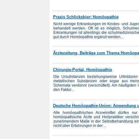
Praxis Schlicksbier: Homöopathie
Nicht wenige Erkrankungen im Kindes- und Jugen
behandelt werden. Oft ist es möglich, Schulme
Erkrankungen ist allerdings die schulmedizinisc
gut durch Homöopathie ergänzt werden...
Ärztezeitung, Beiträge zum Thema Homöopa
Chirurgie-Portal, Homöopathie
Die Ursubstanzen beziehungsweise Urtinkturen 
metallischen Substanzen oder sogar aus men
Schemata verdünnt (verschüttelt). Am häufigsten 
den Faktor...
Deutsche Homöopathie-Union: Anwendung 
Alle homöopathischen Arzneimittel dürfen nu
homöopathische Ärzte und Heilpraktiker verschr
zunehmendem Maße in der Selbstbehandlung einge
nicht über Erfahrungen in der ...