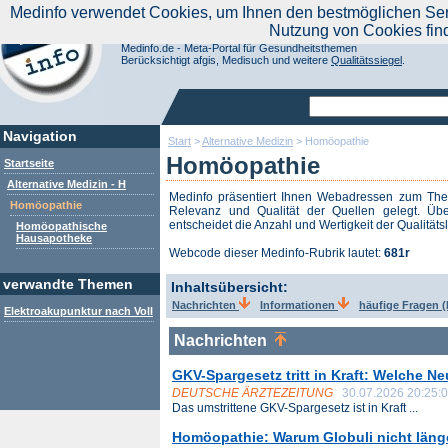
|
Medinfo verwendet Cookies, um Ihnen den bestmöglichen Servi
Aktuelle Nachrichten
Nachrichte
Nutzung von Cookies fin
Suchen Sie noch oder Finden Sie schon?
Medinfo.de - Meta-Portal für Gesundheitsthemen
Berücksichtigt afgis, Medisuch und weitere
Qualitätssiegel
.
Navigation
Start
>
Alternative Medizin
>
Homöopathie
Homöopathie
Startseite
Alternative Medizin - H
Medinfo präsentiert Ihnen Webadressen zum T
Homöopathie
Relevanz und Qualität der Quellen gelegt. Übe
entscheidet die Anzahl und Wertigkeit der Qualitäts
Homöopathische
Hausapotheke
Webcode dieser Medinfo-Rubrik lautet:
681r
verwandte Themen
Inhaltsübersicht:
Nachrichten
Informationen
häufige Fragen 
Elektroakupunktur nach Voll
Nachrichten
GKV-Spargesetz tritt in Kraft: Welche N
DEUTSCHE ÄRZTEZEITUNG
30.07.2026 20:25:
Das umstrittene GKV-Spargesetz ist in Kraft ...
Homöopathie: Warum Globuli nicht länge