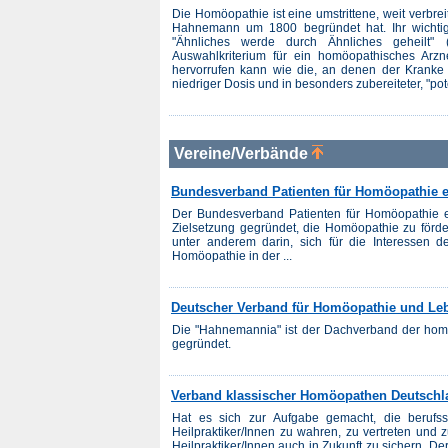
Die Homöopathie ist eine umstrittene, weit verbre
Hahnemann um 1800 begründet hat. Ihr wichtigs
"Ähnliches werde durch Ähnliches geheilt" (
Auswahlkriterium für ein homöopathisches Arz
hervorrufen kann wie die, an denen der Kranke 
niedriger Dosis und in besonders zubereiteter, "po
Vereine/Verbände
Bundesverband Patienten für Homöopathie e
Der Bundesverband Patienten für Homöopathie e.
Zielsetzung gegründet, die Homöopathie zu förde
unter anderem darin, sich für die Interessen d
Homöopathie in der ...
Deutscher Verband für Homöopathie und Leb
Die "Hahnemannia" ist der Dachverband der homö
gegründet.
Verband klassischer Homöopathen Deutschla
Hat es sich zur Aufgabe gemacht, die berufssp
Heilpraktiker/Innen zu wahren, zu vertreten und
Heilpraktiker/Innen auch in Zukunft zu sichern. D