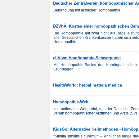
Deutscher Zentralverein homöopathischer Är
Behandlung mit ärztlicher Homöopathie
DZVhÄ: Kosten einer homöopathischen Beh
Die Homöopathie gilt zwar nicht als Regelleistu
aller Gesetzlichen Krankenkassen haben sich jedoc
Homöopathie...
ellViva: Homöopathie-Schwerpunkt
Mit Homöopathie-Basics der Homöopathischen S
Grundlagen
HealthWorld: herbal materia medica
Homöopathie-Welt:
Internationales Webportal, das der Deutsche Zen
Verein homöopathischer Ärztinnen und Ärzte (SV
KidsGo: Alternative Heilmethoden - Homöop
"Similia similibus curentur" – Ähnliches möge du