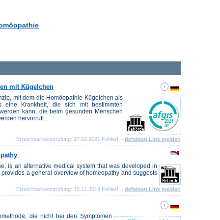
Homöopathie
..
len mit Kügelchen
inzip, mit dem die Homöopathie Kügelchen als
s eine Krankheit, die sich mit bestimmten
t werden kann, die beim gesunden Menschen
rden hervorruft...
Erreichbarkeitsprüfung: 17.02.2021 Fehler! -
defekten Link melden
opathy
 is an alternative medical system that was developed in
t provides a general overview of homeopathy and suggests
Erreichbarkeitsprüfung: 15.12.2019 Fehler! -
defekten Link melden
iemethode, die nicht bei den Symptomen