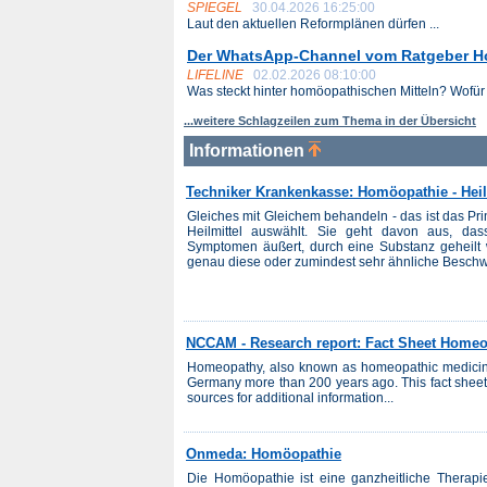
SPIEGEL
30.04.2026 16:25:00
Laut den aktuellen Reformplänen dürfen ...
Der WhatsApp-Channel vom Ratgeber 
LIFELINE
02.02.2026 08:10:00
Was steckt hinter homöopathischen Mitteln? Wofür .
...weitere Schlagzeilen zum Thema in der Übersicht
Informationen
Techniker Krankenkasse: Homöopathie - Hei
Gleiches mit Gleichem behandeln - das ist das Pr
Heilmittel auswählt. Sie geht davon aus, das
Symptomen äußert, durch eine Substanz geheil
genau diese oder zumindest sehr ähnliche Beschwe
NCCAM - Research report: Fact Sheet Home
Homeopathy, also known as homeopathic medicine,
Germany more than 200 years ago. This fact shee
sources for additional information...
Onmeda: Homöopathie
Die Homöopathie ist eine ganzheitliche Therap