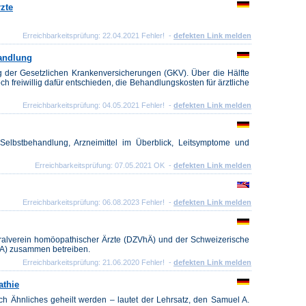
zte
Erreichbarkeitsprüfung: 22.04.2021 Fehler! -
defekten Link melden
andlung
ng der Gesetzlichen Krankenversicherungen (GKV). Über die Hälfte
h freiwillig dafür entschieden, die Behandlungskosten für ärztliche
Erreichbarkeitsprüfung: 04.05.2021 Fehler! -
defekten Link melden
elbstbehandlung, Arzneimittel im Überblick, Leitsymptome und
Erreichbarkeitsprüfung: 07.05.2021 OK -
defekten Link melden
Erreichbarkeitsprüfung: 06.08.2023 Fehler! -
defekten Link melden
tralverein homöopathischer Ärzte (DZVhÄ) und der Schweizerische
HA) zusammen betreiben.
Erreichbarkeitsprüfung: 21.06.2020 Fehler! -
defekten Link melden
athie
rch Ähnliches geheilt werden – lautet der Lehrsatz, den Samuel A.