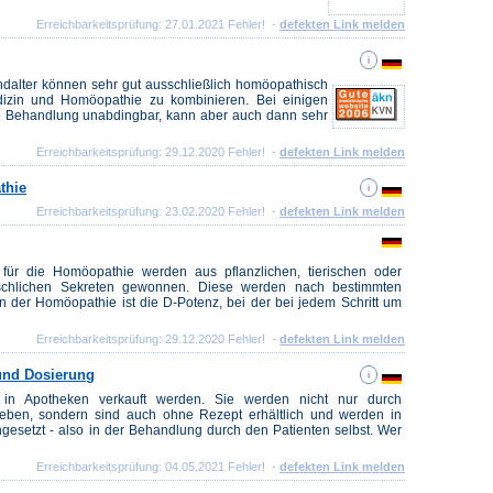
Erreichbarkeitsprüfung: 27.01.2021 Fehler! -
defekten Link melden
dalter können sehr gut ausschließlich homöopathisch
dizin und Homöopathie zu kombinieren. Bei einigen
he Behandlung unabdingbar, kann aber auch dann sehr
Erreichbarkeitsprüfung: 29.12.2020 Fehler! -
defekten Link melden
thie
Erreichbarkeitsprüfung: 23.02.2020 Fehler! -
defekten Link melden
für die Homöopathie werden aus pflanzlichen, tierischen oder
schlichen Sekreten gewonnen. Diese werden nach bestimmten
in der Homöopathie ist die D-Potenz, bei der bei jedem Schritt um
Erreichbarkeitsprüfung: 29.12.2020 Fehler! -
defekten Link melden
und Dosierung
r in Apotheken verkauft werden. Sie werden nicht nur durch
ieben, sondern sind auch ohne Rezept erhältlich und werden in
setzt - also in der Behandlung durch den Patienten selbst. Wer
Erreichbarkeitsprüfung: 04.05.2021 Fehler! -
defekten Link melden