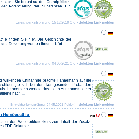
sucht. Sie beruht auf drei Grundpfeilern:
d der Potenzierung der Substanzen. Ein
Erreichbarkeitsprüfung: 15.12.2019 OK -
defekten Link melden
hie finden Sie hier. Die Geschichte der
nd Dosierung werden Ihnen erklärt...
Erreichbarkeitsprüfung: 04.05.2021 OK -
defekten Link melden
kend wirkenden Chinarinde brachte Hahnemann auf die
schleunigte sich bei dem kerngesunden Probanden
Puls. Hahnemann wertete das – den Annahmen seiner
lierte nach ...
Erreichbarkeitsprüfung: 04.05.2021 Fehler! -
defekten Link melden
ch Homöopathie
e für den Weiterbildungskurs zum Inhalt der Zusatz-
iges PDF-Dokument