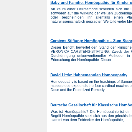
Baby und Familie: Homöopathie für Kinder
An kaum einer ­Heilmethode scheiden sich die ­
schwören auf die Wirkung der weißen Zuckerkügel
oder bescheinigen ihr allen­falls einen P
naturwissenschaftlich geprägten Weltbild vieler M
Carstens Stiftung: Homöopathie – Zum Stan
Dieser Bericht bewertet den Stand der klinis
VERONICA CARSTENS-STIFTUNG. Zweck der CAR
Durchdringung unkonventioneller Methoden in 
Erforschung der Homöopathie. Dieser ...
David Little: Hahnemannian Homoeopathy
Homoeopathy is based on the teachings of Samuel
masterpiece expounds the four cardinal maxims o
Dose and the Potentized Remedy...
Deutsche Gesellschaft für Klassische Homöo
Was ist Homöopathie? Die Homöopathie ist ein H
Begriff Homöopathie setzt sich aus den griechis
stammt von dem Entdecker der Homöopathie,...