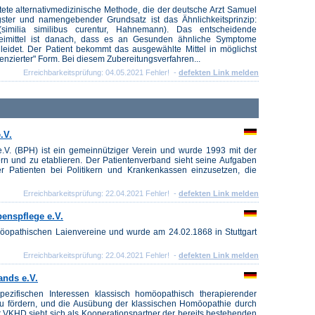
itete alternativmedizinische Methode, die der deutsche Arzt Samuel
ter und namengebender Grundsatz ist das Ähnlichkeitsprinzip:
similia similibus curentur, Hahnemann). Das entscheidende
neimittel ist danach, dass es an Gesunden ähnliche Symptome
leidet. Der Patient bekommt das ausgewählte Mittel in möglichst
tenzierter" Form. Bei diesem Zubereitungsverfahren...
Erreichbarkeitsprüfung: 04.05.2021 Fehler! -
defekten Link melden
.V.
V. (BPH) ist ein gemeinnütziger Verein und wurde 1993 mit der
rn und zu etablieren. Der Patientenverband sieht seine Aufgaben
er Patienten bei Politikern und Krankenkassen einzusetzen, die
Erreichbarkeitsprüfung: 22.04.2021 Fehler! -
defekten Link melden
enspflege e.V.
opathischen Laienvereine und wurde am 24.02.1868 in Stuttgart
Erreichbarkeitsprüfung: 22.04.2021 Fehler! -
defekten Link melden
nds e.V.
ezifischen Interessen klassisch homöopathisch therapierender
 zu fördern, und die Ausübung der klassischen Homöopathie durch
er VKHD sieht sich als Kooperationspartner der bereits bestehenden