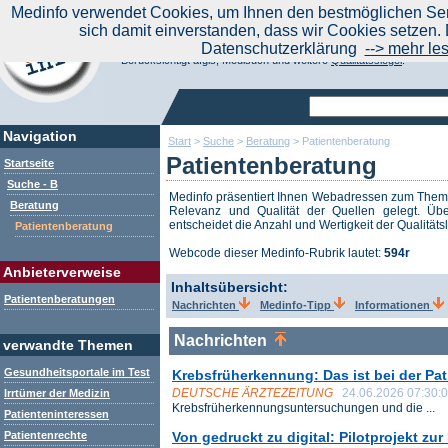
|
Medinfo verwendet Cookies, um Ihnen den bestmöglichen Serv
Aktuelle Nachrichten
Nachrichte
sich damit einverstanden, dass wir Cookies setzen. 
Suchen Sie noch oder Finden Sie schon?
Datenschutzerklärung
--> mehr le
Medinfo.de - Meta-Portal für Gesundheitsthemen
Berücksichtigt afgis, Medisuch und weitere
Qualitätssiegel
.
Navigation
Start
>
Suche
>
Beratung
>
Patientenberatung
Patientenberatung
Startseite
Suche - B
Medinfo präsentiert Ihnen Webadressen zum The
Beratung
Relevanz und Qualität der Quellen gelegt. Übe
entscheidet die Anzahl und Wertigkeit der Qualitäts
Patientenberatung
Webcode dieser Medinfo-Rubrik lautet:
594r
Anbieterverweise
Inhaltsübersicht:
Patientenberatungen
Nachrichten
Medinfo-Tipp
Informationen
Nachrichten
verwandte Themen
Gesundheitsportale im Test
Krebsfrüherkennung: Das ist bei der Pa
DEUTSCHE ÄRZTEZEITUNG
24.06.2026 07:30:
Irrtümer der Medizin
Krebsfrüherkennungsuntersuchungen und die ...
Patienteninteressen
Patientenrechte
Von gedruckt zu digital: Pilotprojekt zu