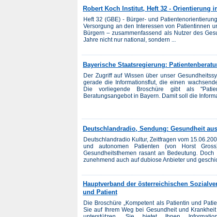
Robert Koch Institut, Heft 32 - Orientierun
Heft 32 (GBE) - Bürger- und Patientenorientierun
Versorgung an den Interessen von Patientinnen u
Bürgern – zusammenfassend als Nutzer des Gesu
Jahre nicht nur national, sondern ...
Bayerische Staatsregierung: Patientenberatu
Der Zugriff auf Wissen über unser Gesundheitssys
gerade die Informationsflut, die einen wachsende
Die vorliegende Broschüre gibt als "Pati
Beratungsangebot in Bayern. Damit soll die Informat
Deutschlandradio, Sendung: Gesundheit au
Deutschlandradio Kultur, Zeitfragen vom 15.06.20
und autonomen Patienten (von Horst Gross).
Gesundheitsthemen rasant an Bedeutung. Doch n
zunehmend auch auf dubiose Anbieter und geschick
Hauptverband der österreichischen Sozialver
und Patient
Die Broschüre „Kompetent als Patientin und Patient
Sie auf Ihrem Weg bei Gesundheit und Krankheit 
unterstützen. Sie bietet Ihnen Inform