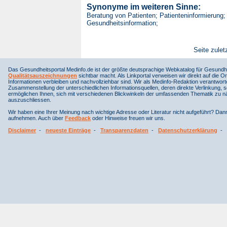
Synonyme im weiteren Sinne:
Beratung von Patienten; Patienteninformierung;
Gesundheitsinformation;
Seite zulet
Das Gesundheitsportal Medinfo.de ist der größte deutsprachige Webkatalog für Gesundhe
Qualitätsauszeichnungen
sichtbar macht. Als Linkportal verweisen wir direkt auf die Or
Informationen verbleiben und nachvollziehbar sind. Wir als Medinfo-Redaktion verantwort
Zusammenstellung der unterschiedlichen Informationsquellen, deren direkte Verlinkung, 
ermöglichen Ihnen, sich mit verschiedenen Blickwinkeln der umfassenden Thematik zu näh
auszuschliessen.
Wir haben eine Ihrer Meinung nach wichtige Adresse oder Literatur nicht aufgeführt? Da
aufnehmen. Auch über
Feedback
oder Hinweise freuen wir uns.
Disclaimer
-
neueste Einträge
-
Transparenzdaten
-
Datenschutzerklärung
-