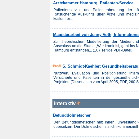
Ärztekammer Hamburg, Patienten-Service
Patientenservice und Patientenberatung der 
Ratsuchende Auskünfte über Ärzte und medizin
kostenfrei...
Magisterarbeit von Jenny Voth, Informatio
Zur theoretischen Modellierung der Medienund I
Anschluss an die Studie „Wer krank ist, geht ins N
Hamburg entstanden... (107 seitige PDF-Datei)
S. Schmidt-Kaehler: Gesundheitsberatu
Nutzwert, Evaluation und Positionierung intern
Versicherte und Patienten in der gesundheitl
Projekten (Dissertation vom April 2005, PDF, 260 S
interaktiv
Befunddolmetscher
Der Befunddolmetscher hilft Ihnen, unverständl
übersetzen. Der Dolmetscher ist nicht-kommerziell 