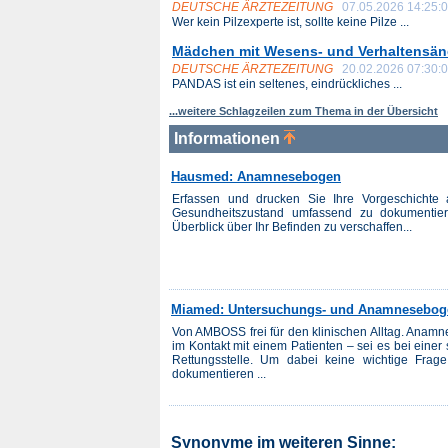
DEUTSCHE ÄRZTEZEITUNG
07.05.2026 14:25:
Wer kein Pilzexperte ist, sollte keine Pilze ...
Mädchen mit Wesens- und Verhaltensän
DEUTSCHE ÄRZTEZEITUNG
20.02.2026 07:30:
PANDAS ist ein seltenes, eindrückliches ...
...weitere Schlagzeilen zum Thema in der Übersicht
Informationen
Hausmed: Anamnesebogen
Erfassen und drucken Sie Ihre Vorgeschichte a
Gesundheitszustand umfassend zu dokumentieren
Überblick über Ihr Befinden zu verschaffen...
Miamed: Untersuchungs- und Anamnesebog
Von AMBOSS frei für den klinischen Alltag. Anamne
im Kontakt mit einem Patienten – sei es bei eine
Rettungsstelle. Um dabei keine wichtige Frag
dokumentieren ...
Synonyme im weiteren Sinne: