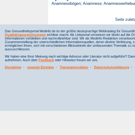
Anamnesebögen; Anamnese; Anamneseerhebun
Seite zulet
Das Gesundheitsportal Medinfo.de ist der größte deutsprachige Webkatalog für Gesundhe
Qualitätsauszeichnungen
sichtbar macht. Als Linkportal verweisen wir direkt auf die Or
Informationen verbleiben und nachvollziehbar sind. Wir als Medinfo-Redaktion verantwort
Zusammenstellung der unterschiedlichen Informationsquellen, deren direkte Verlinkung, 
ermöglichen Ihnen, sich mit verschiedenen Blickwinkeln der umfassenden Thematik zu näh
auszuschliessen.
Wir haben eine Ihrer Meinung nach wichtige Adresse oder Literatur nicht aufgeführt? Da
aufnehmen. Auch über
Feedback
oder Hinweise freuen wir uns.
Disclaimer
-
neueste Einträge
-
Transparenzdaten
-
Datenschutzerklärung
-