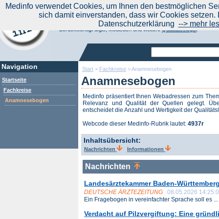
|
Medinfo verwendet Cookies, um Ihnen den bestmöglichen Serv
Aktuelle Nachrichten
Nachrichte
sich damit einverstanden, dass wir Cookies setzen. 
Suchen Sie noch oder Finden Sie schon?
Datenschutzerklärung
--> mehr le
Medinfo.de - Meta-Portal für Gesundheitsthemen
Berücksichtigt afgis, Medisuch und weitere
Qualitätssiegel
.
Navigation
Start
>
Fachkreise
>
Anamnesebogen
Anamnesebogen
Startseite
Fachkreise
Medinfo präsentiert Ihnen Webadressen zum Th
Anamnesebogen
Relevanz und Qualität der Quellen gelegt. Übe
entscheidet die Anzahl und Wertigkeit der Qualitäts
Webcode dieser Medinfo-Rubrik lautet:
4937r
Inhaltsübersicht:
Nachrichten
Informationen
Nachrichten
Landesärztekammer Baden-Württemberg 
DEUTSCHE ÄRZTEZEITUNG
08.05.2026 14:25:
Ein Fragebogen in vereinfachter Sprache soll es ...
Verdacht auf Pilzvergiftung: Eine gründ